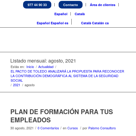
977 44 90 33
Contacto
Área de clientes
Español
Català
Español
Español
es
Català
Catalán
ca
Listado mensual: agosto, 2021
Estás en:
Inicio
/
Actualidad
/
EL PACTO DE TOLEDO ANALIZARÁ LA PROPUESTA PARA RECONOCER
LA CONTRIBUCIÓN DEMOGRÁFICA AL SISTEMA DE LA SEGURIDAD
SOCIAL
/
2021
/
agosto
PLAN DE FORMACIÓN PARA TUS
EMPLEADOS
/
/
/
30 agosto, 2021
0 Comentarios
en
Cursos
por
Palomo Consultors