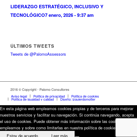
LIDERAZGO ESTRATÉGICO, INCLUSIVO Y
TECNOLÓGICO
7 enero, 2026 - 9:37 am
ÚLTIMOS TWEETS
Tweets de @PalomoAssessors
2016 © Copyright - Palomo Consultores
Aviso legal
Política de privacidad
Política de cookies
Política de igualdad y calidad
Diseño: izquierdomotter
En esta página web empleamos cookies propias y de terceros para mejorar
nuestros servicios y facilitar su navegación. Si continúa navegando, acepta
el uso de cookies. Puede obtener más información sobre las cookies que
empleamos y sobre como limitarlas en nuestra política de cookies.
Estoy de acuerdo
Leer más