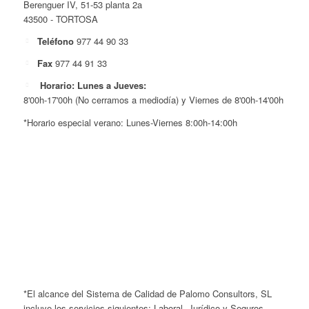
Berenguer IV, 51-53 planta 2a
43500 - TORTOSA
Teléfono
977 44 90 33
Fax
977 44 91 33
Horario: Lunes a Jueves:
8'00h-17'00h (No cerramos a mediodía) y Viernes de 8'00h-14'00h
*Horario especial verano: Lunes-Viernes 8:00h-14:00h
*El alcance del Sistema de Calidad de Palomo Consultors, SL
incluye los servicios siguientes: Laboral, Jurídico y Seguros