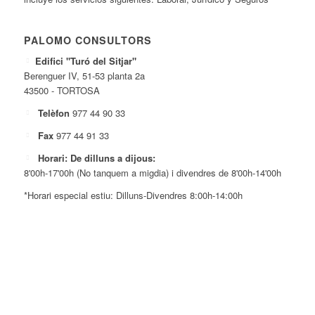
PALOMO CONSULTORS
Edifici "Turó del Sitjar"
Berenguer IV, 51-53 planta 2a
43500 - TORTOSA
Telèfon
977 44 90 33
Fax
977 44 91 33
Horari: De dilluns a dijous:
8'00h-17'00h (No tanquem a migdia) i divendres de 8'00h-14'00h
*Horari especial estiu: Dilluns-Divendres 8:00h-14:00h