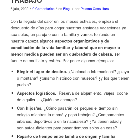
TRABAJO
/
/
/
6 julio, 2022
0 Comentarios
en
Blog
por
Palomo Consultors
Con la llegada del calor en los meses estivales, empieza el
descuento de días para coger nuestras ansiadas vacaciones ya
sea solos, en pareja o con la familia y vamos teniendo en
nuestra cabeza algunos
aspectos organizativos y de
conciliación de la vida familiar y laboral que en mayor o
menor medida pueden ser un quebradero de cabeza,
ser
fuente de conflicto y estrés. Por poner algunos ejemplos:
Elegir el lugar de destino.
¿Nacional o internacional? ¿playa
o montaña? ¿turismo histórico con museos? ¿y los que tienen
pueblo?
Aspectos logísticos.
Reserva de alojamiento, viajes, coche
de alquiler… ¿Quién se encarga?
Con hijos/as.
¿Cómo pasarán los peques el tiempo sin
colegio mientras la mamá y papá trabajan? ¿Campamentos
urbanos, deportivos o en la naturaleza? ¿Ya tienen edad y
son autosuficientes para pasar tiempos solos en casa?
Reparto de tiempo entre familia de origen y familia