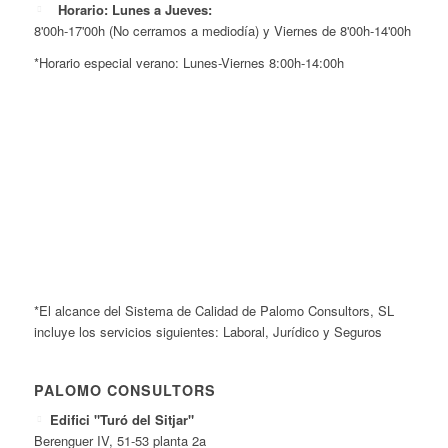
Horario: Lunes a Jueves:
8'00h-17'00h (No cerramos a mediodía) y Viernes de 8'00h-14'00h
*Horario especial verano: Lunes-Viernes 8:00h-14:00h
*El alcance del Sistema de Calidad de Palomo Consultors, SL
incluye los servicios siguientes: Laboral, Jurídico y Seguros
PALOMO CONSULTORS
Edifici "Turó del Sitjar"
Berenguer IV, 51-53 planta 2a