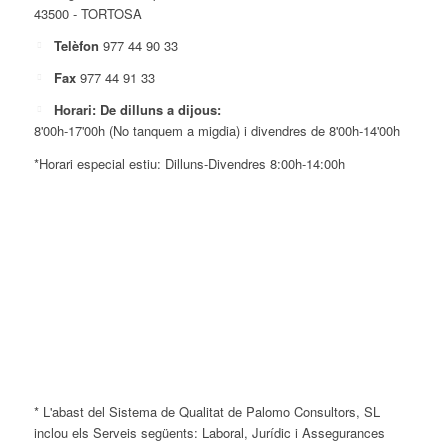
43500 - TORTOSA
Telèfon
977 44 90 33
Fax
977 44 91 33
Horari: De dilluns a dijous:
8'00h-17'00h (No tanquem a migdia) i divendres de 8'00h-14'00h
*Horari especial estiu: Dilluns-Divendres 8:00h-14:00h
* L'abast del Sistema de Qualitat de Palomo Consultors, SL
inclou els Serveis següents: Laboral, Jurídic i Assegurances