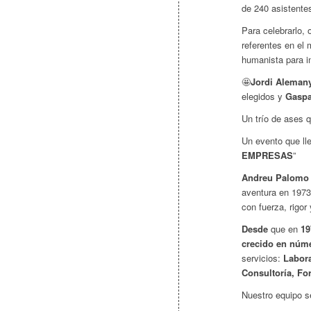
de 240 asistente
Para celebrarlo, 
referentes en el
humanista para i
🤩
Jordi Aleman
elegidos y
Gaspa
Un trío de ases 
Un evento que llev
EMPRESAS
”
Andreu Palomo
aventura en 1973
con fuerza, rigor
Desde
que en
19
crecido en núme
servicios:
Labora
Consultoría, Fo
Nuestro equipo s