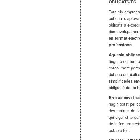
OBLIGATS/ES
Tots els empresa
pel qual s’aprova
obligats a expedir
desenvolupament 
en format electr
professional
.
Aquesta obligac
tingui en el terri
establiment perman
del seu domicili 
simplificades em
obligació de fer-h
En qualsevol cas
hagin optat pel c
destinataris de 
qui sigui el terce
de la factura ser
establertes.