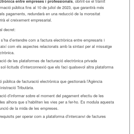
ectrònica entre empreses i professionals
, obrint-se el tràmit
ormació pública fins al 10 de juliol de 2023, que garantirà més
l dels pagaments, redundarà en una reducció de la morositat
rirà el creixement empresarial.
al decret:
 s’ha d’entendre com a factura electrònica entre empresaris i
 així com els aspectes relacionats amb la sintaxi per al missatge
ctrònica.
ació de les plataformes de facturació electrònica privada
sol·licituds d’interconnexió que els faci qualsevol altra plataforma
ó pública de facturació electrònica que gestionarà l’Agència
nistració Tributària.
gació d’informar sobre el moment del pagament efectiu de les
des alhora que s’habiliten les vies per a fer-ho. Es modula aquesta
funció de la mida de les empreses.
requisits per operar com a plataforma d’intercanvi de factures
.