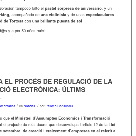
lebración tampoco faltó el
pastel sorpresa de aniversario
, y un
rking
, acompañado de
una violinista
y de unas
espectaculares
ad de Tortosa
con
una brillante puesta de sol
.
od@s y a por 50 años más!
A EL PROCÉS DE REGULACIÓ DE LA
CIÓ ELECTRÒNICA: ÚLTIMS
S
/
/
omentarios
en
Noticias
por
Palomo Consultors
os que el
Ministeri d’Assumptes Econòmics i Transformació
t el projecte de reial decret que desenvolupa l’article 12 de la L
lei
e setembre, de creació i creixement d’empreses en el referit a