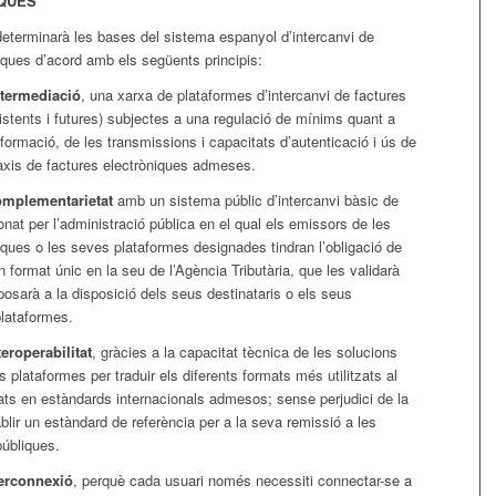
QUES
determinarà les bases del sistema espanyol d’intercanvi de
iques d’acord amb els següents principis:
ntermediació
, una xarxa de plataformes d’intercanvi de factures
istents i futures) subjectes a una regulació de mínims quant a
nformació, de les transmissions i capacitats d’autenticació i ús de
taxis de factures electròniques admeses.
omplementarietat
amb un sistema públic d’intercanvi bàsic de
onat per l’administració pública en el qual els emissors de les
iques o les seves plataformes designades tindran l’obligació de
n format únic en la seu de l’Agència Tributària, que les validarà
posarà a la disposició dels seus destinataris o els seus
plataformes.
teroperabilitat
, gràcies a la capacitat tècnica de les solucions
s plataformes per traduir els diferents formats més utilitzats al
ats en estàndards internacionals admesos; sense perjudici de la
tablir un estàndard de referència per a la seva remissió a les
públiques.
terconnexió
, perquè cada usuari només necessiti connectar-se a