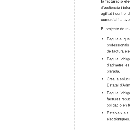
la facturació el
d’audiència i inf
agilitat i contro
comercial i afavo
El projecte de rei
Regula el que
professionals
de factura ele
Regula l’oblig
d’admetre les 
privada.
Crea la soluci
Estatal d’Admi
Regula l’obli
factures rebu
obligació en 
Estableix els 
electròniques