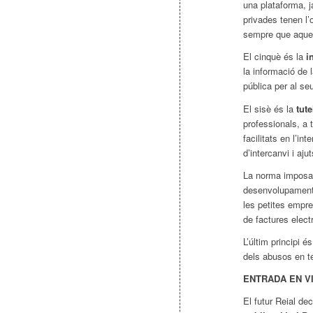
una plataforma, j
privades tenen l’o
sempre que aques
El cinquè és la
i
la informació de 
pública per al se
El sisè és la
tute
professionals, a 
facilitats en l’in
d’intercanvi i ajut
La norma imposa 
desenvolupament d
les petites empre
de factures elect
L’últim principi é
dels abusos en t
ENTRADA EN V
El futur Reial de