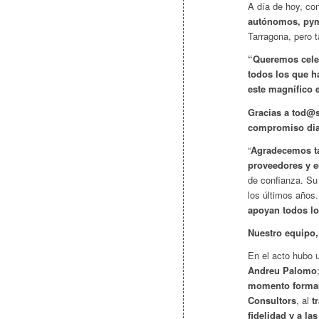
A día de hoy, co
autónomos, pym
Tarragona, pero t
“Queremos celeb
todos los que h
este magnífico 
Gracias a tod@s
compromiso diar
“
Agradecemos t
proveedores y 
de confianza. Su 
los últimos años
apoyan todos lo
Nuestro equipo,
En el acto hubo 
Andreu Palomo
momento formar
Consultors
, al
t
fidelidad y a la