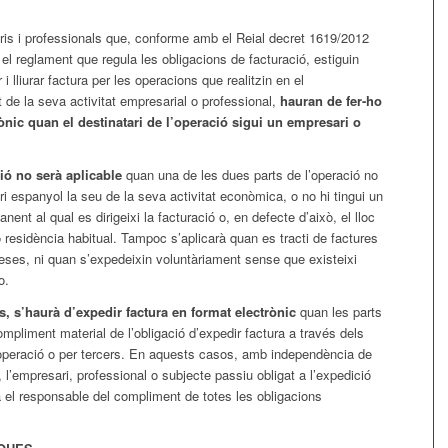
ris i professionals que, conforme amb el Reial decret 1619/2012
 el reglament que regula les obligacions de facturació, estiguin
 i lliurar factura per les operacions que realitzin en el
de la seva activitat empresarial o professional,
hauran de fer-ho
ònic quan el destinatari de l’operació sigui un empresari o
ió no serà aplicable
quan una de les dues parts de l’operació no
tori espanyol la seu de la seva activitat econòmica, o no hi tingui un
ent al qual es dirigeixi la facturació o, en defecte d’això, el lloc
o residència habitual. Tampoc s’aplicarà quan es tracti de factures
eses, ni quan s’expedeixin voluntàriament sense que existeixi
o.
, s’haurà d’expedir factura en format electrònic
quan les parts
ompliment material de l’obligació d’expedir factura a través dels
l’operació o per tercers. En aquests casos, amb independència de
r, l’empresari, professional o subjecte passiu obligat a l’expedició
à el responsable del compliment de totes les obligacions