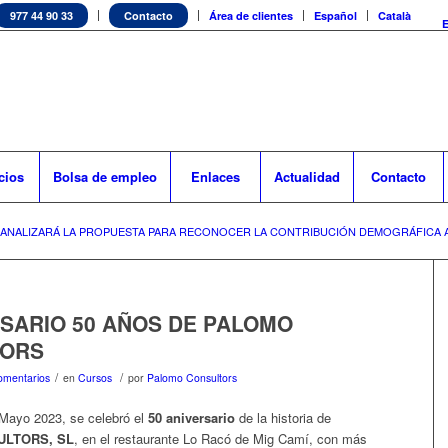
977 44 90 33
Contacto
Área de clientes
Español
Català
cios
Bolsa de empleo
Enlaces
Actualidad
Contacto
 ANALIZARÁ LA PROPUESTA PARA RECONOCER LA CONTRIBUCIÓN DEMOGRÁFICA A
RSARIO 50 AÑOS DE PALOMO
TORS
/
/
omentarios
en
Cursos
por
Palomo Consultors
Mayo 2023, se celebró el
50 aniversario
de la historia de
LTORS, SL
, en el restaurante Lo Racó de Mig Camí, con más