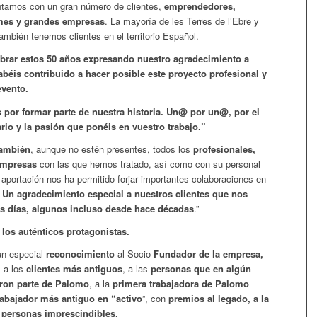
ntamos con un gran número de clientes,
emprendedores,
es y grandes empresas
. La mayoría de les Terres de l’Ebre y
ambién tenemos clientes en el territorio Español.
rar estos 50 años expresando nuestro agradecimiento a
abéis contribuido a hacer posible este proyecto profesional y
evento.
 por formar parte de nuestra historia. Un@ por un@, por el
io y la pasión que ponéis en vuestro trabajo.”
ambién
, aunque no estén presentes, todos los
profesionales,
empresas
con las que hemos tratado, así como con su personal
aportación nos ha permitido forjar importantes colaboraciones en
.
Un agradecimiento especial a nuestros clientes que nos
s días, algunos incluso desde hace décadas
.”
 los auténticos protagonistas.
un especial
reconocimiento
al Socio-
Fundador de la empresa,
; a los
clientes más antiguos
, a las
personas que en algún
on parte de Palomo
, a la
primera trabajadora de Palomo
rabajador más antiguo en “activo
”, con
premios al legado, a la
s personas imprescindibles.