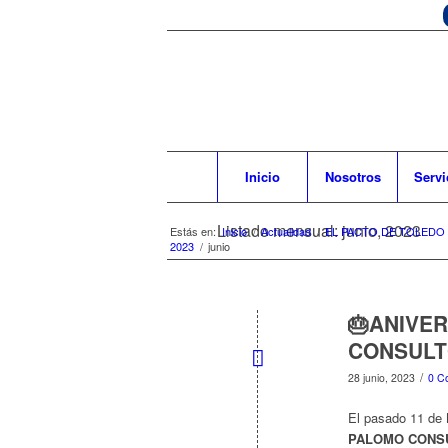
Inicio
Nosotros
Servi
Listado mensual: junio, 2023
Estás en:
Inicio
/
Actualidad
/
EL PACTO DE TOLEDO
2023
/
junio
🎂ANIVE
CONSUL
/
28 junio, 2023
0 C
El pasado 11 de 
PALOMO CONSU