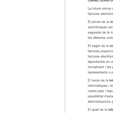
CARACTERÍSTI
La futura norma 
factures electròn
El primer és la
i
electròniques (ex
seguretat de la i
les diferents sin
El segon és la
c
factures proporci
factures electròn
dipositar-les en u
formalment i les 
representants o 
El tercer és la
in
informàtiques i le
nostre país i bas
possibilitat d’es
administracions 
El quart és la
in