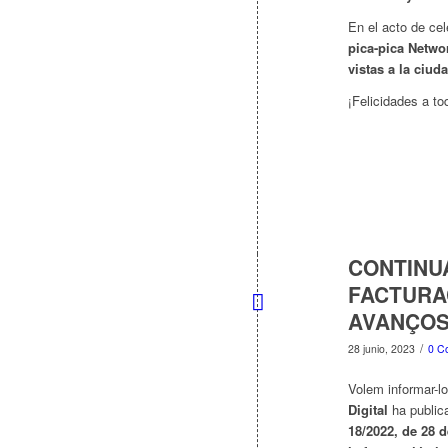
En el acto de ce
pica-pica Netwo
vistas a la ciud
¡Felicidades a t
CONTINU
FACTURA
AVANÇO
/
28 junio, 2023
0 C
Volem informar-l
Digital
ha publica
18/2022, de 28 d