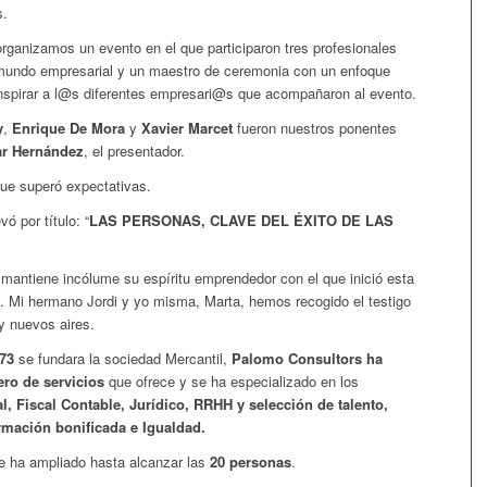
s.
organizamos un evento en el que participaron tres profesionales
 mundo empresarial y un maestro de ceremonia con un enfoque
nspirar a l@s diferentes empresari@s que acompañaron al evento.
y
,
Enrique De Mora
y
Xavier Marcet
fueron nuestros ponentes
r Hernández
, el presentador.
que superó expectativas.
ó por título: “
LAS PERSONAS, CLAVE DEL ÉXITO DE LAS
mantiene incólume su espíritu emprendedor con el que inició esta
. Mi hermano Jordi y yo misma, Marta, hemos recogido el testigo
 y nuevos aires.
73
se fundara la sociedad Mercantil,
Palomo Consultors ha
ro de servicios
que ofrece y se ha especializado en los
l, Fiscal Contable, Jurídico, RRHH y selección de talento,
rmación bonificada e Igualdad.
e ha ampliado hasta alcanzar las
20 personas
.