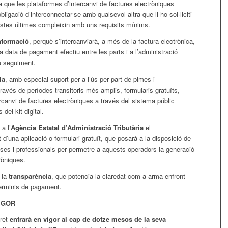
a que les plataformes d’intercanvi de factures electròniques
bligació d’interconnectar-se amb qualsevol altra que li ho sol·liciti
tes últimes compleixin amb uns requisits mínims.
nformació
, perquè s’intercanviarà, a més de la factura electrònica,
la data de pagament efectiu entre les parts i a l’administració
u seguiment.
la
, amb especial suport per a l’ús per part de pimes i
través de períodes transitoris més amplis, formularis gratuïts,
tercanvi de factures electròniques a través del sistema públic
s del kit digital.
a l’
Agència Estatal d’Administració Tributària
el
’una aplicació o formulari gratuït, que posarà a la disposició de
ses i professionals per permetre a aquests operadors la generació
ròniques.
s la
transparència
, que potencia la claredat com a arma enfront
erminis de pagament.
IGOR
cret
entrarà en vigor al cap de dotze mesos de la seva