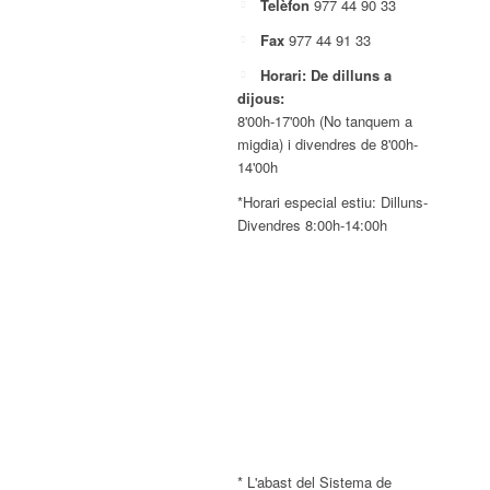
Telèfon
977 44 90 33
Fax
977 44 91 33
Horari: De dilluns a
dijous:
8'00h-17'00h (No tanquem a
migdia) i divendres de 8'00h-
14'00h
*Horari especial estiu: Dilluns-
Divendres 8:00h-14:00h
* L'abast del Sistema de