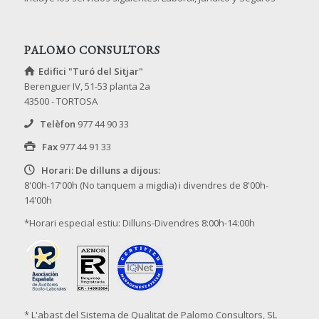
PALOMO CONSULTORS
Edifici "Turó del Sitjar"
Berenguer IV, 51-53 planta 2a
43500 - TORTOSA
Telèfon
977 44 90 33
Fax
977 44 91 33
Horari: De dilluns a dijous:
8'00h-17'00h (No tanquem a migdia) i divendres de 8'00h-
14'00h
*Horari especial estiu: Dilluns-Divendres 8:00h-14:00h
* L'abast del Sistema de Qualitat de Palomo Consultors, SL