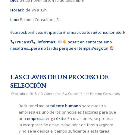
Dies:
28 de novembre, 4 i 5 de desembre
Horari:
de 9h a 13h
Lloc:
Palomo Consultors, SL
#cursosbonificats
#tripartita
#formaciotortosa
#consultoriatortosa
#
Truca’ns
, informa’t,
posa’t en contacte amb
nosaltres…però no tardis perquè el temps s’esgota!
LAS CLAVES DE UN PROCESO DE
SELECCIÓN
/
/
/
19 octubre, 2018
0 Comments
a
Cursos
per
Palomo Consultors
Reclutar el mejor
talento humano
para nuestra
empresa es uno de los principales factores para que
una
empresa
tenga
éxito
. En ocasiones, se precisa
la incorporación de un trabajador de forma urgente
y no se le dedica el tiempo suficiente a esta tarea,