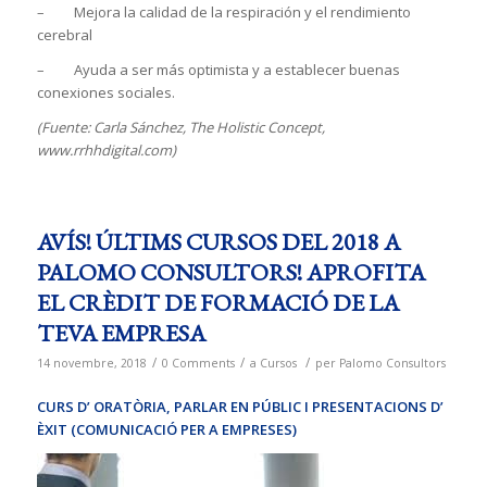
– Mejora la calidad de la respiración y el rendimiento
cerebral
– Ayuda a ser más optimista y a establecer buenas
conexiones sociales.
(Fuente: Carla Sánchez, The Holistic Concept,
www.rrhhdigital.com)
AVÍS! ÚLTIMS CURSOS DEL 2018 A
PALOMO CONSULTORS! APROFITA
EL CRÈDIT DE FORMACIÓ DE LA
TEVA EMPRESA
/
/
/
14 novembre, 2018
0 Comments
a
Cursos
per
Palomo Consultors
CURS D’ ORATÒRIA, PARLAR EN PÚBLIC I PRESENTACIONS D’
ÈXIT (COMUNICACIÓ PER A EMPRESES)