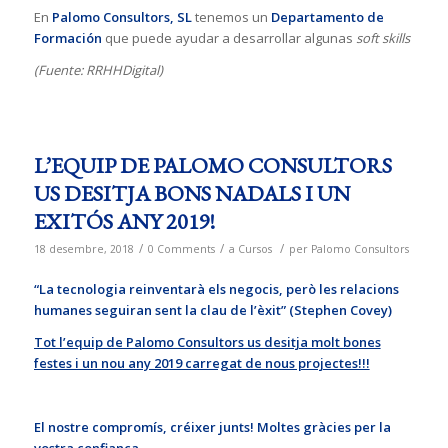
En
Palomo Consultors, SL
tenemos un
Departamento de
Formación
que puede ayudar a desarrollar algunas
soft skills
(Fuente: RRHHDigital)
L’EQUIP DE PALOMO CONSULTORS
US DESITJA BONS NADALS I UN
EXITÓS ANY 2019!
/
/
/
18 desembre, 2018
0 Comments
a
Cursos
per
Palomo Consultors
“
La tecnologia reinventarà els negocis, però les relacions
humanes seguiran sent la clau de l’èxit” (Stephen Covey)
Tot l’equip de Palomo Consultors us desitja molt bones
festes i un nou any 2019 carregat de nous projectes!!!
El nostre compromís, créixer junts! M
oltes gràcies per la