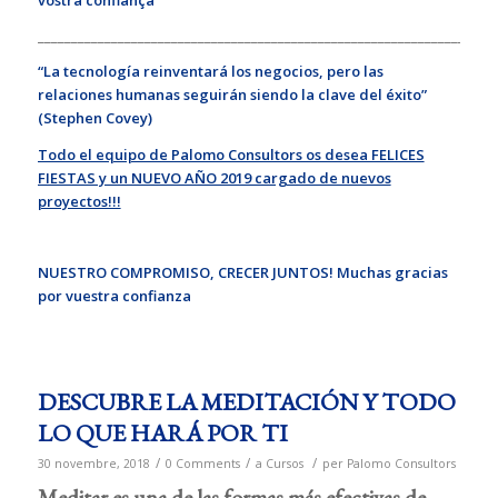
vostra confiança
_____________________________________________________________________
“La tecnología reinventará los negocios, pero las
relaciones humanas seguirán siendo la clave del éxito”
(Stephen Covey)
Todo el equipo de Palomo Consultors os desea FELICES
FIESTAS y un NUEVO AÑO 2019 cargado de nuevos
proyectos!!!
NUESTRO COMPROMISO, CRECER JUNTOS! Muchas gracias
por vuestra confianza
DESCUBRE LA MEDITACIÓN Y TODO
LO QUE HARÁ POR TI
/
/
/
30 novembre, 2018
0 Comments
a
Cursos
per
Palomo Consultors
Meditar es una de las formas más efectivas de