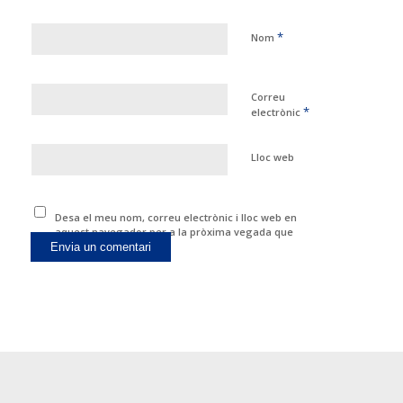
*
Nom
Correu
*
electrònic
Lloc web
Desa el meu nom, correu electrònic i lloc web en
aquest navegador per a la pròxima vegada que
comenti.