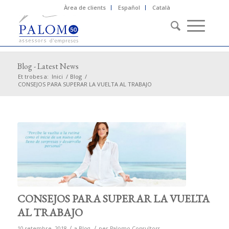
Àrea de clients
Español
Català
Blog - Latest News
Et trobes a:
Inici
/
Blog
/
CONSEJOS PARA SUPERAR LA VUELTA AL TRABAJO
CONSEJOS PARA SUPERAR LA VUELTA
AL TRABAJO
/
/
10 setembre, 2018
a
Blog
per
Palomo Consultors