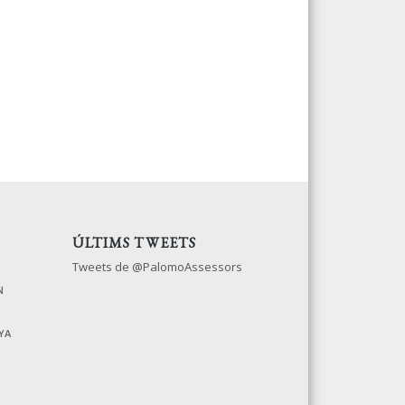
ÚLTIMS TWEETS
Tweets de @PalomoAssessors
N
YA