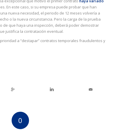
cia excepcional que motivó el primer contrato
haya variado
ones. En este caso, si su empresa puede probar que han
 una nueva necesidad, el periodo de 12 meses volvería a
cho o la nueva circunstancia. Pero la carga de la prueba
so de que haya una inspección, deberá poder demostrar
e justifica la contratación eventual.
prioridad a “destapar” contratos temporales fraudulentos y
0