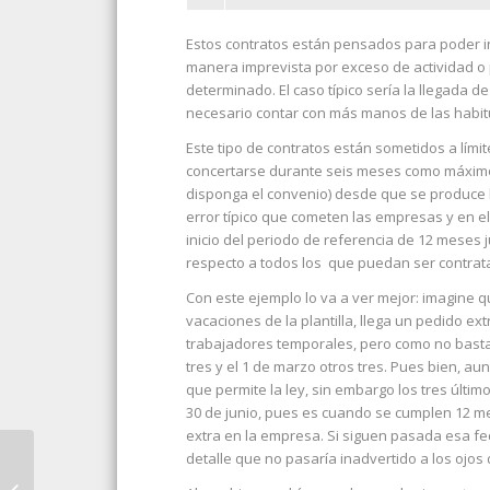
Estos contratos están pensados para poder 
manera imprevista por exceso de actividad o p
determinado. El caso típico sería la llegada 
necesario contar con más manos de las habit
Este tipo de contratos están sometidos a lími
concertarse durante seis meses como máximo 
disponga el convenio) desde que se produce 
error típico que cometen las empresas y en el
inicio del periodo de referencia de 12 meses 
respecto a todos los que puedan ser contrat
Con este ejemplo lo va a ver mejor: imagine q
vacaciones de la plantilla, llega un pedido e
trabajadores temporales, pero como no bastan,
tres y el 1 de marzo otros tres. Pues bien, 
que permite la ley, sin embargo los tres últi
30 de junio, pues es cuando se cumplen 12 
extra en la empresa. Si siguen pasada esa f
EL 49,03% DE LOS
detalle que no pasaría inadvertido a los ojos 
ALQUILERES DE