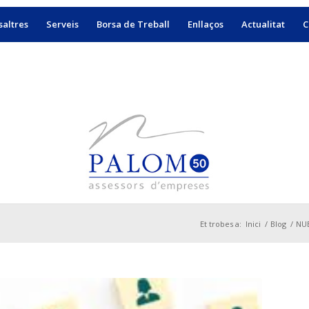
altres
Serveis
Borsa de Treball
Enllaços
Actualitat
C
Et trobes a:
Inici
/
Blog
/
NUE