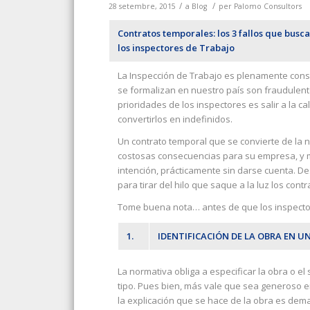
/
/
28 setembre, 2015
a
Blog
per
Palomo Consultors
Contratos temporales: los 3 fallos que busc
los inspectores de Trabajo
La Inspección de Trabajo es plenamente cons
se formalizan en nuestro país son fraudulento
prioridades de los inspectores es salir a la ca
convertirlos en indefinidos.
Un contrato temporal que se convierte de la 
costosas consecuencias para su empresa, y 
intención, prácticamente sin darse cuenta. D
para tirar del hilo que saque a la luz los cont
Tome buena nota… antes de que los inspector
1.
IDENTIFICACIÓN DE LA OBRA EN U
La normativa obliga a especificar la obra o el 
tipo. Pues bien, más vale que sea generoso en
la explicación que se hace de la obra es dem