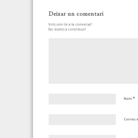
Deixar un comentari
Vols unir-te a la conversa?
No dubtis a contribuir!
*
Nom
Correu 