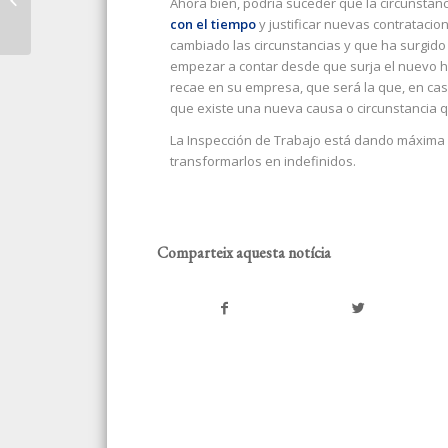
Ahora bien, podría suceder que la circunstan
VIVIENDA EN ESPAÑA
con el tiempo
y justificar nuevas contrataci
ES SUMERGIDO
cambiado las circunstancias y que ha surgido
empezar a contar desde que surja el nuevo he
recae en su empresa, que será la que, en ca
que existe una nueva causa o circunstancia qu
La Inspección de Trabajo está dando máxima 
transformarlos en indefinidos.
Comparteix aquesta notícia