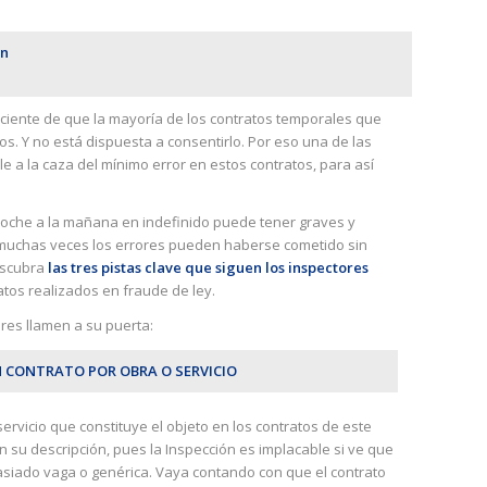
an
ciente de que la mayoría de los contratos temporales que
s. Y no está dispuesta a consentirlo. Por eso una de las
lle a la caza del mínimo error en estos contratos, para así
noche a la mañana en indefinido puede tener graves y
muchas veces los errores pueden haberse cometido sin
escubra
las tres pistas clave que siguen los inspectores
ratos realizados en fraude de ley.
es llamen a su puerta:
N CONTRATO POR OBRA O SERVICIO
servicio que constituye el objeto en los contratos de este
 su descripción, pues la Inspección es implacable si ve que
asiado vaga o genérica. Vaya contando con que el contrato