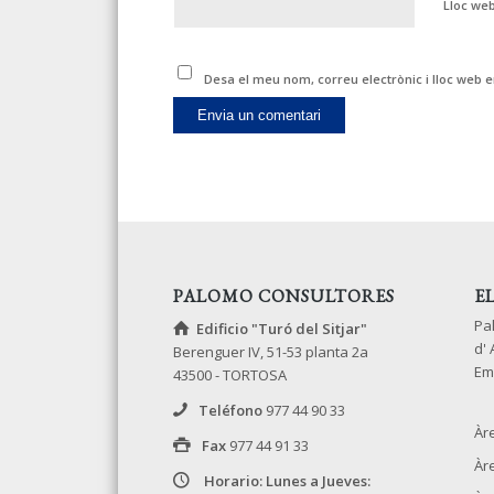
Lloc we
Desa el meu nom, correu electrònic i lloc web
PALOMO CONSULTORES
E
Pa
Edificio "Turó del Sitjar"
d'
Berenguer IV, 51-53 planta 2a
Em
43500 - TORTOSA
Teléfono
977 44 90 33
Àr
Fax
977 44 91 33
Àr
Horario: Lunes a Jueves: