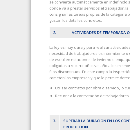
se convierte automáticamente en indefinido si s
donde va a prestar servicios el trabajador, la
consignar las tareas propias de la categoría p
gustan los detalles concretos.
2.
ACTIVIDADES DE TEMPORADA 
La ley es muy clara y para realizar actividad
necesidad de trabajadores es intermitente o c
de esquí en estaciones de invierno o empaqu
obligadas a recurrir año tras año a los mism
fijos discontinuos. En este campo la Inspección
cometen las empresas y que le permite detect
Utilizar contratos por obra o servicio, lo cu
Recurrir a la contratación de trabajadores
3.
SUPERAR LA DURACIÓN EN LOS CON
PRODUCCIÓN