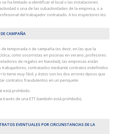
e ha limitado a identificar el local o las instalaciones
 actividad o una de las subactividades de la empresa, o a
rofesional del trabajador contratado. A los inspectores les
O DE CAMPAÑA
es de temporada o de campaña (es decir, en las que la
íclica, como socorristas en piscinas en verano, profesores
etadores de regalos en Navidad), las empresas están
os trabajadores, contratados mediante contratos indefinidos
 lo tiene muy fácil, y éstos son los dos errores típicos que
ar contratos fraudulentos en un periquete:
al está prohibido.
 a través de una ETT (también está prohibido).
TRATOS EVENTUALES POR CIRCUNSTANCIAS DE LA