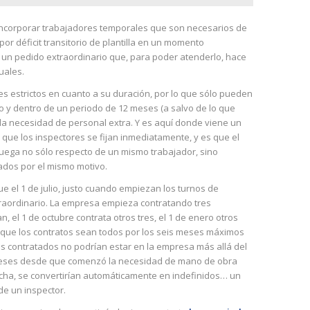
incorporar trabajadores temporales que son necesarios de
or déficit transitorio de plantilla en un momento
de un pedido extraordinario que, para poder atenderlo, hace
uales.
tes estrictos en cuanto a su duración, por lo que sólo pueden
y dentro de un periodo de 12 meses (a salvo de lo que
la necesidad de personal extra. Y es aquí donde viene un
 que los inspectores se fijan inmediatamente, y es que el
juega no sólo respecto de un mismo trabajador, sino
ados por el mismo motivo.
ue el 1 de julio, justo cuando empiezan los turnos de
xtraordinario. La empresa empieza contratando tres
 el 1 de octubre contrata otros tres, el 1 de enero otros
aunque los contratos sean todos por los seis meses máximos
mos contratados no podrían estar en la empresa más allá del
meses desde que comenzó la necesidad de mano de obra
echa, se convertirían automáticamente en indefinidos… un
de un inspector.