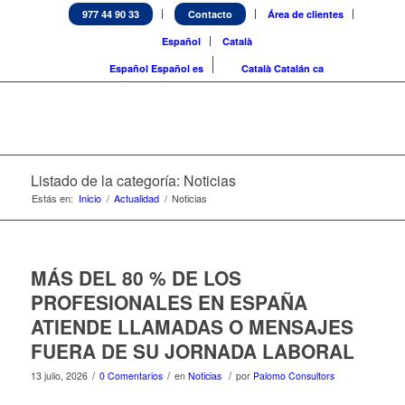
977 44 90 33
Contacto
Área de clientes
Español
Català
Español
Español
es
Català
Catalán
ca
Listado de la categoría: Noticias
Estás en:
Inicio
/
Actualidad
/
Noticias
MÁS DEL 80 % DE LOS
PROFESIONALES EN ESPAÑA
ATIENDE LLAMADAS O MENSAJES
FUERA DE SU JORNADA LABORAL
/
/
/
13 julio, 2026
0 Comentarios
en
Noticias
por
Palomo Consultors