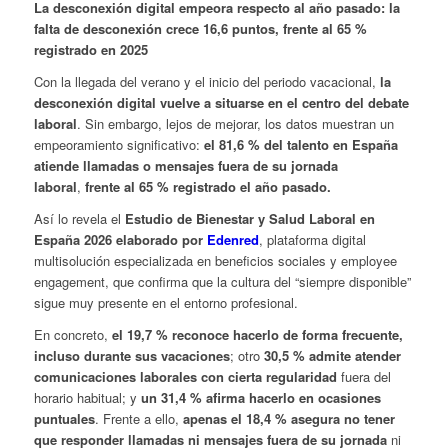
La desconexión digital empeora respecto al año pasado: la
falta de desconexión crece 16,6 puntos, frente al 65 %
registrado en 2025
Con la llegada del verano y el inicio del periodo vacacional,
la
desconexión digital vuelve a situarse en el centro del debate
laboral
. Sin embargo, lejos de mejorar, los datos muestran un
empeoramiento significativo:
el 81,6 % del talento en España
atiende llamadas o mensajes fuera de su jornada
laboral
,
frente al 65 % registrado el año pasado.
Así lo revela el
Estudio de Bienestar y Salud Laboral en
España 2026
elaborado por
Edenred
, plataforma digital
multisolución especializada en beneficios sociales y employee
engagement, que confirma que la cultura del “siempre disponible”
sigue muy presente en el entorno profesional.
En concreto,
el 19,7 % reconoce hacerlo de forma frecuente,
incluso durante sus vacaciones
; otro
30,5 % admite atender
comunicaciones laborales con cierta regularidad
fuera del
horario habitual; y
un 31,4 % afirma hacerlo en ocasiones
puntuales
. Frente a ello,
apenas el 18,4 % asegura no tener
que responder llamadas ni mensajes fuera de su jornada
ni