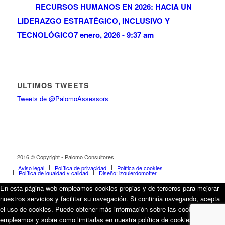
RECURSOS HUMANOS EN 2026: HACIA UN
LIDERAZGO ESTRATÉGICO, INCLUSIVO Y
TECNOLÓGICO
7 enero, 2026 - 9:37 am
ÚLTIMOS TWEETS
Tweets de @PalomoAssessors
2016 © Copyright - Palomo Consultores
Aviso legal
Política de privacidad
Política de cookies
Política de igualdad y calidad
Diseño: izquierdomotter
En esta página web empleamos cookies propias y de terceros para mejorar
nuestros servicios y facilitar su navegación. Si continúa navegando, acepta
el uso de cookies. Puede obtener más información sobre las cookies que
empleamos y sobre como limitarlas en nuestra política de cookies.