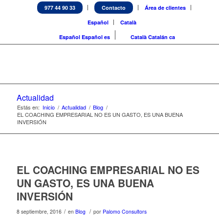
977 44 90 33
Contacto
Área de clientes
Español
Català
Español
Español
es
Català
Catalán
ca
Actualidad
Estás en:
Inicio
/
Actualidad
/
Blog
/
EL COACHING EMPRESARIAL NO ES UN GASTO, ES UNA BUENA
INVERSIÓN
EL COACHING EMPRESARIAL NO ES
UN GASTO, ES UNA BUENA
INVERSIÓN
/
/
8 septiembre, 2016
en
Blog
por
Palomo Consultors