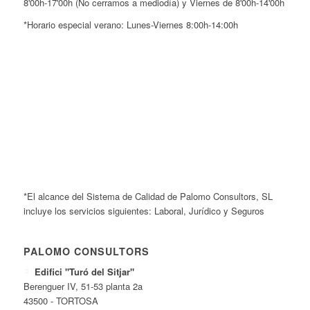
8'00h-17'00h (No cerramos a mediodía) y Viernes de 8'00h-14'00h
*Horario especial verano: Lunes-Viernes 8:00h-14:00h
*El alcance del Sistema de Calidad de Palomo Consultors, SL
incluye los servicios siguientes: Laboral, Jurídico y Seguros
PALOMO CONSULTORS
Edifici "Turó del Sitjar"
Berenguer IV, 51-53 planta 2a
43500 - TORTOSA