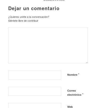
Dejar un comentario
¿Quieres unirte a la conversación?
Siéntete libre de contribuir
*
Nombre
Correo
*
electrónico
Web