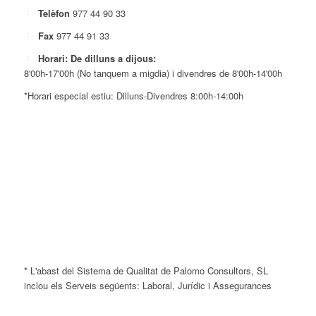
Telèfon
977 44 90 33
Fax
977 44 91 33
Horari: De dilluns a dijous:
8'00h-17'00h (No tanquem a migdia) i divendres de 8'00h-14'00h
*Horari especial estiu: Dilluns-Divendres 8:00h-14:00h
* L'abast del Sistema de Qualitat de Palomo Consultors, SL
inclou els Serveis següents: Laboral, Jurídic i Assegurances