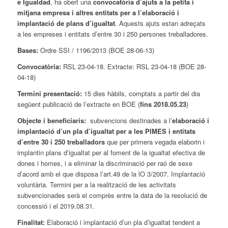
e Igualdad
, ha obert una
convocatòria d’ajuts a la petita i
mitjana empresa i altres entitats per a l’elaboració i
implantació de plans d’igualtat
. Aquests ajuts estan adreçats
a les empreses i entitats d’entre 30 i 250 persones treballadores.
Bases:
Ordre SSI / 1196/2013 (BOE 28-06-13)
Convocatòria:
RSL 23-04-18. Extracte: RSL 23-04-18 (BOE 28-
04-18)
Termini presentació:
15 dies hàbils, comptats a partir del dia
següent publicació de l’extracte en BOE (
fins 2018.05.23
)
Objecte i beneficiaris:
subvencions destinades a l’
elaboració i
implantació d’un pla d’igualtat per a les PIMES i entitats
d’entre 30 i 250 treballadors
que per primera vegada elaborin i
implantin plans d’igualtat per al foment de la igualtat efectiva de
dones i homes, i a eliminar la discriminació per raó de sexe
d’acord amb el que disposa l’art.49 de la lO 3/2007. Implantació
voluntària. Termini per a la realització de les activitats
subvencionades serà el comprès entre la data de la resolució de
concessió i el 2019.08.31.
Finalitat:
Elaboració i implantació d’un pla d’igualtat tendent a