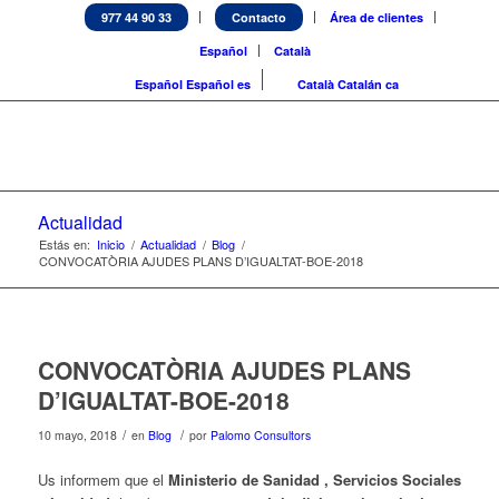
977 44 90 33
Contacto
Área de clientes
Español
Català
Español
Español
es
Català
Catalán
ca
Actualidad
Estás en:
Inicio
/
Actualidad
/
Blog
/
CONVOCATÒRIA AJUDES PLANS D’IGUALTAT-BOE-2018
CONVOCATÒRIA AJUDES PLANS
D’IGUALTAT-BOE-2018
/
/
10 mayo, 2018
en
Blog
por
Palomo Consultors
Us informem que el
Ministerio de Sanidad , Servicios Sociales