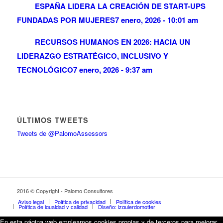
ESPAÑA LIDERA LA CREACIÓN DE START-UPS
FUNDADAS POR MUJERES
7 enero, 2026 - 10:01 am
RECURSOS HUMANOS EN 2026: HACIA UN
LIDERAZGO ESTRATÉGICO, INCLUSIVO Y
TECNOLÓGICO
7 enero, 2026 - 9:37 am
ÚLTIMOS TWEETS
Tweets de @PalomoAssessors
2016 © Copyright - Palomo Consultores
Aviso legal
Política de privacidad
Política de cookies
Política de igualdad y calidad
Diseño: izquierdomotter
En esta página web empleamos cookies propias y de terceros para mejorar