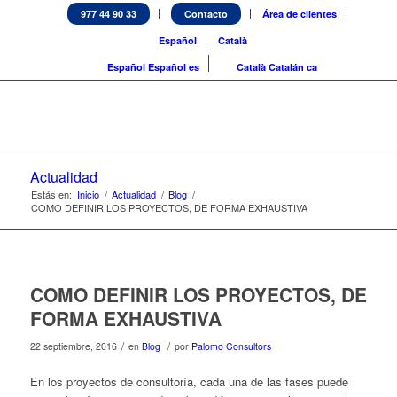
977 44 90 33
Contacto
Área de clientes
Español
Català
Español
Español
es
Català
Catalán
ca
Actualidad
Estás en:
Inicio
/
Actualidad
/
Blog
/
COMO DEFINIR LOS PROYECTOS, DE FORMA EXHAUSTIVA
COMO DEFINIR LOS PROYECTOS, DE
FORMA EXHAUSTIVA
/
/
22 septiembre, 2016
en
Blog
por
Palomo Consultors
En los proyectos de consultoría, cada una de las fases puede