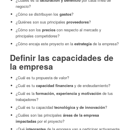
¿Cuáles es la
facturación y beneficio
por cada línea de
negocio?
¿Cómo se distribuyen los
gastos
?
¿Quiénes son sus principales
proveedores
?
¿Cómo son los
precios
con respecto al mercado y
principales competidores?
¿Cómo encaja este proyecto en la
estrategia
de la empresa?
Definir las capacidades de
la empresa
¿Cuál es tu propuesta de valor?
¿Cuál es tu
capacidad financiera
y de endeudamiento?
¿Cuál es la
formación, experiencia y motivación
de tus
trabajadores?
¿Cuál es tu capacidad
tecnológica y de innovación
?
¿Cuáles son las principales
áreas de la empresa
impactadas
por el proyecto?
¿Qué
integrantes
de la empresa van a participar activamente