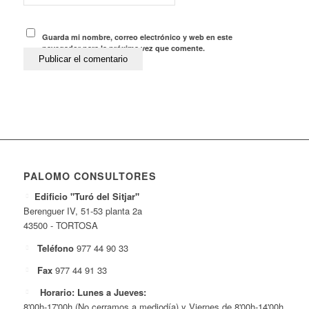
Guarda mi nombre, correo electrónico y web en este
navegador para la próxima vez que comente.
PALOMO CONSULTORES
Edificio "Turó del Sitjar"
Berenguer IV, 51-53 planta 2a
43500 - TORTOSA
Teléfono
977 44 90 33
Fax
977 44 91 33
Horario: Lunes a Jueves:
8'00h-17'00h (No cerramos a mediodía) y Viernes de 8'00h-14'00h