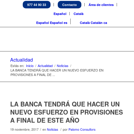
977 44 90 33
Contacto
Área de clientes
Español
Català
Español
Español
es
Català
Catalán
ca
Actualidad
Estás en:
Inicio
/
Actualidad
/
Noticias
/
LA BANCA TENDRÁ QUE HACER UN NUEVO ESFUERZO EN
PROVISIONES A FINAL DE ...
LA BANCA TENDRÁ QUE HACER UN
NUEVO ESFUERZO EN PROVISIONES
A FINAL DE ESTE AÑO
/
/
19 noviembre, 2017
en
Noticias
por
Palomo Consultors