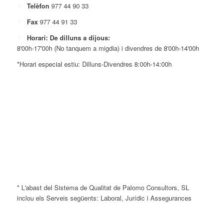
Telèfon
977 44 90 33
Fax
977 44 91 33
Horari: De dilluns a dijous:
8'00h-17'00h (No tanquem a migdia) i divendres de 8'00h-14'00h
*Horari especial estiu: Dilluns-Divendres 8:00h-14:00h
* L'abast del Sistema de Qualitat de Palomo Consultors, SL
inclou els Serveis següents: Laboral, Jurídic i Assegurances