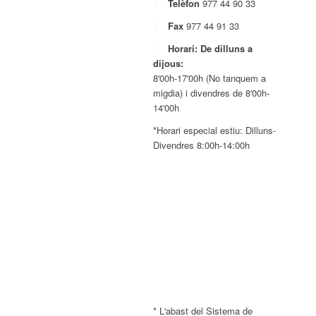
Telèfon
977 44 90 33
Fax
977 44 91 33
Horari: De dilluns a
dijous:
8'00h-17'00h (No tanquem a
migdia) i divendres de 8'00h-
14'00h
*Horari especial estiu: Dilluns-
Divendres 8:00h-14:00h
* L'abast del Sistema de