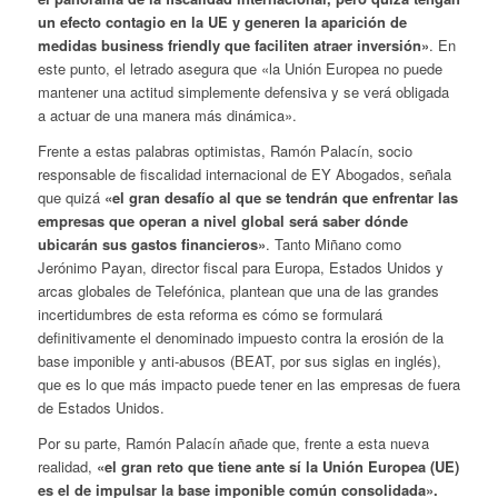
un efecto contagio en la UE y generen la aparición de
medidas business friendly que faciliten atraer inversión»
. En
este punto, el letrado asegura que «la Unión Europea no puede
mantener una actitud simplemente defensiva y se verá obligada
a actuar de una manera más dinámica».
Frente a estas palabras optimistas, Ramón Palacín, socio
responsable de fiscalidad internacional de EY Abogados, señala
que quizá
«el gran desafío al que se tendrán que enfrentar las
empresas que operan a nivel global será saber dónde
ubicarán sus gastos financieros»
. Tanto Miñano como
Jerónimo Payan, director fiscal para Europa, Estados Unidos y
arcas globales de Telefónica, plantean que una de las grandes
incertidumbres de esta reforma es cómo se formulará
definitivamente el denominado impuesto contra la erosión de la
base imponible y anti-abusos (BEAT, por sus siglas en inglés),
que es lo que más impacto puede tener en las empresas de fuera
de Estados Unidos.
Por su parte, Ramón Palacín añade que, frente a esta nueva
realidad,
«el gran reto que tiene ante sí la Unión Europea (UE)
es el de impulsar la base imponible común consolidada».