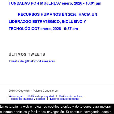
FUNDADAS POR MUJERES
7 enero, 2026 - 10:01 am
RECURSOS HUMANOS EN 2026: HACIA UN
LIDERAZGO ESTRATÉGICO, INCLUSIVO Y
TECNOLÓGICO
7 enero, 2026 - 9:37 am
ÚLTIMOS TWEETS
Tweets de @PalomoAssessors
2016 © Copyright - Palomo Consultores
Aviso legal
Política de privacidad
Política de cookies
Política de igualdad y calidad
Diseño: izquierdomotter
En esta página web empleamos cookies propias y de terceros para mejorar
nuestros servicios y facilitar su navegación. Si continúa navegando, acepta