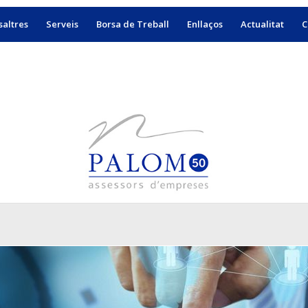
altres
Serveis
Borsa de Treball
Enllaços
Actualitat
C