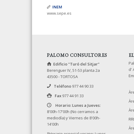
INEM
www.sepe.es
PALOMO CONSULTORES
E
Pa
Edificio "Turó del Sitjar"
d'
Berenguer IV, 51-53 planta 2a
Em
43500 - TORTOSA
Teléfono
977 44 90 33
Àr
Fax
977 44 91 33
Àr
Horario: Lunes a Jueves:
Àre
8'00h-17'00h (No cerramos a
mediodía) y Viernes de 8'00h-
RR
14'00h
Àr
*Horario especial verano: Lunes-