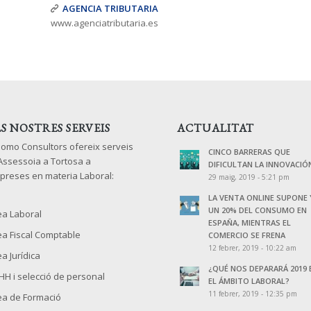
AGENCIA TRIBUTARIA
www.agenciatributaria.es
LS NOSTRES SERVEIS
ACTUALITAT
lomo Consultors ofereix serveis
CINCO BARRERAS QUE
 Assessoia a Tortosa a
DIFICULTAN LA INNOVACIÓ
preses en materia Laboral:
29 maig, 2019 - 5:21 pm
LA VENTA ONLINE SUPONE 
UN 20% DEL CONSUMO EN
ea Laboral
ESPAÑA, MIENTRAS EL
ea Fiscal Comptable
COMERCIO SE FRENA
12 febrer, 2019 - 10:22 am
a Jurídica
¿QUÉ NOS DEPARARÁ 2019 
HH i selecció de personal
EL ÁMBITO LABORAL?
11 febrer, 2019 - 12:35 pm
ea de Formació