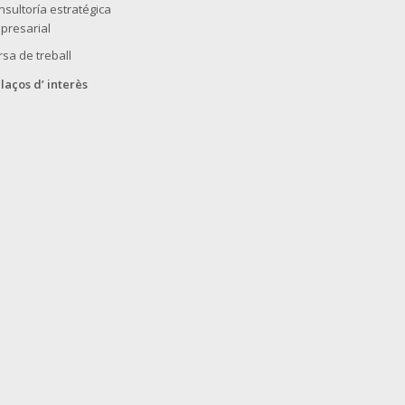
nsultoría estratégica
presarial
rsa de treball
llaços d’ interès