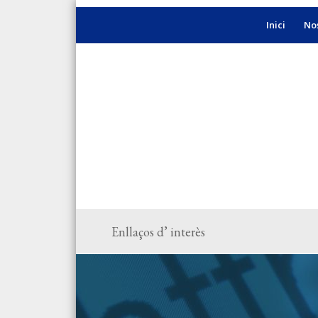
Inici
Nos
Enllaços d’ interès