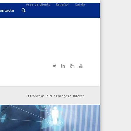
Àrea de clients
Español
Català
ontacte
Et trobes a:
Inici
/
Enllaços d’ interès