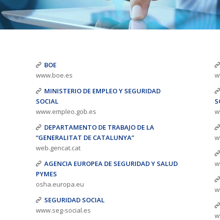
BOE
www.boe.es
w
MINISTERIO DE EMPLEO Y SEGURIDAD
SOCIAL
S
www.empleo.gob.es
w
DEPARTAMENTO DE TRABAJO DE LA
“GENERALITAT DE CATALUNYA”
w
web.gencat.cat
AGENCIA EUROPEA DE SEGURIDAD Y SALUD
w
PYMES
osha.europa.eu
w
SEGURIDAD SOCIAL
www.seg-social.es
w