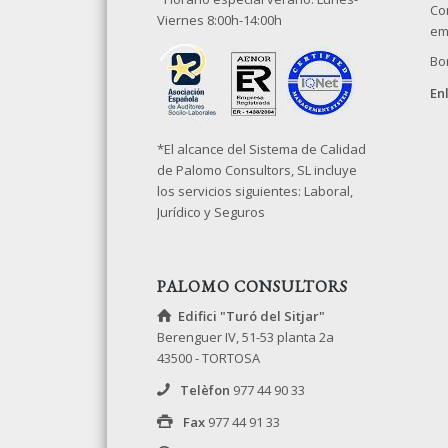
Co
Viernes 8:00h-14:00h
em
Bo
En
*El alcance del Sistema de Calidad
de Palomo Consultors, SL incluye
los servicios siguientes: Laboral,
Jurídico y Seguros
PALOMO CONSULTORS
Edifici "Turó del Sitjar"
Berenguer IV, 51-53 planta 2a
43500 - TORTOSA
Telèfon
977 44 90 33
Fax
977 44 91 33