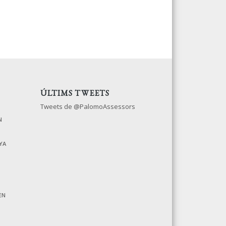
ÚLTIMS TWEETS
Tweets de @PalomoAssessors
N
YA
EN