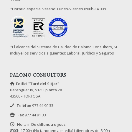
*Horario especial verano: Lunes-Viernes 8:00h-14:00h
*El alcance del Sistema de Calidad de Palomo Consultors, SL
incluye los servicios siguientes: Laboral, Jurídico y Seguros
PALOMO CONSULTORS
Edifici "Turó del Sitjar"
Berenguer IV, 51-53 planta 2a
43500 - TORTOSA
Telèfon
977 44 90 33
Fax
977 44 91 33
Horari: De dilluns a dijous:
8'00h-17'00h (No tanquem a migdia) i divendres de 8'00h-