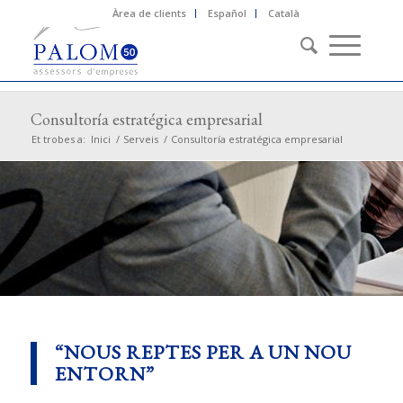
Àrea de clients
Español
Català
Consultoría estratégica empresarial
Et trobes a:
Inici
/
Serveis
/
Consultoría estratégica empresarial
“NOUS REPTES PER A UN NOU
ENTORN”