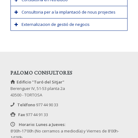
Consultoria per a la implantació de nous projectes
Externalizacion de gestió de negocis
PALOMO CONSULTORES
Edificio "Turó del Sitjar"
Berenguer IV, 51-53 planta 2a
43500 - TORTOSA
Teléfono
977 44 90 33
Fax
977 44 91 33
Horario: Lunes a Jueves:
8'00h-17'00h (No cerramos a mediodía) y Viernes de 8'00h-
14'00h