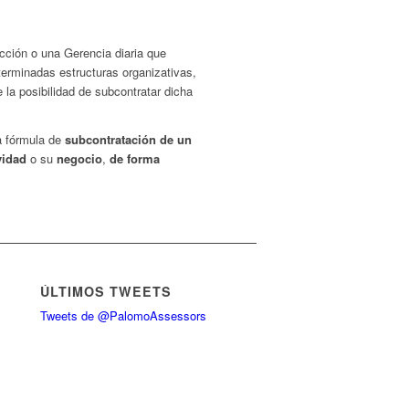
cción o una Gerencia diaria que
terminadas estructuras organizativas,
la posibilidad de subcontratar dicha
a fórmula de
subcontratación de un
vidad
o su
negocio
,
de forma
ÚLTIMOS TWEETS
Tweets de @PalomoAssessors