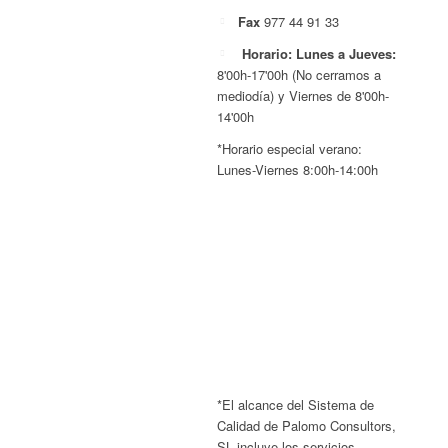
Fax
977 44 91 33
Horario: Lunes a Jueves:
8'00h-17'00h (No cerramos a
mediodía) y Viernes de 8'00h-
14'00h
*Horario especial verano:
Lunes-Viernes 8:00h-14:00h
*El alcance del Sistema de
Calidad de Palomo Consultors,
SL incluye los servicios