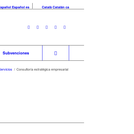
Español
Español
es
Català
Catalán
ca
Subvenciones
Servicios
/
Consultoría estratégica empresarial