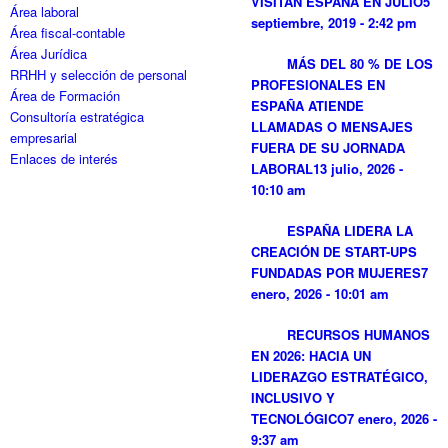
VISITAN ESPAÑA EN JULIO
5
Área laboral
septiembre, 2019 - 2:42 pm
Área fiscal-contable
Área Jurídica
MÁS DEL 80 % DE LOS
RRHH y selección de personal
PROFESIONALES EN
Área de Formación
ESPAÑA ATIENDE
Consultoría estratégica
LLAMADAS O MENSAJES
empresarial
FUERA DE SU JORNADA
Enlaces de interés
LABORAL
13 julio, 2026 -
10:10 am
ESPAÑA LIDERA LA
CREACIÓN DE START-UPS
FUNDADAS POR MUJERES
7
enero, 2026 - 10:01 am
RECURSOS HUMANOS
EN 2026: HACIA UN
LIDERAZGO ESTRATÉGICO,
INCLUSIVO Y
TECNOLÓGICO
7 enero, 2026 -
9:37 am