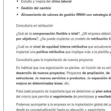
Estudio y mejora del
clima laboral
Gestión del cambio
Alineamiento de valores de gestión RRHH con estrategia 
Consultoría en retribución
¿Qué es la
compensación flexible o total
?, ¿Mi empresa deber
por objetivos
?, ¿Se puede implantar un modelo de
retribución l
¿Cuál es el
nivel de
equidad interna
retributiva
que actualmente
implantar una
política retributiva
que implique más a la plantilla 
Consultoría para la implantación de nuevos proyectos
Es habitual que una organización se plantee, en función de su est
desarrollo de nuevos proyectos
. Proyectos
de ampliación
,
de 
estructuras
, de
nuevos servicios o productos
, de
expansión d
mejora en determinadas áreas
, etc.
Para cada proyecto es importante que se determine un
plan estr
del mismo que permita el
seguimiento
de previsiones
y resultad
Podemos acompañar a la empresa en la implantación global del pr
desde su conceptualización hasta su ejecución y seguimiento.