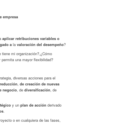
de empresa
ía
aplicar retribuciones variables o
igado
a
la
valoración del desempeño
?
 tiene mi organización?,¿Cómo
y permita una mayor flexibilidad?
rategia, diversas acciones para el
reducción
,
de creación de nuevas
e negocio
, de
diversificación
, de
atégico
y un
plan de acción
derivado
os
.
oyecto o en cualquiera de las fases,