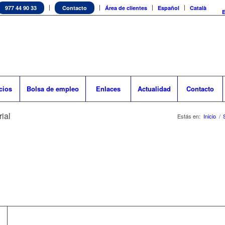
977 44 90 33
Contacto
Área de clientes
Español
Català
cios
Bolsa de empleo
Enlaces
Actualidad
Contacto
ial
Estás en:
Inicio
/