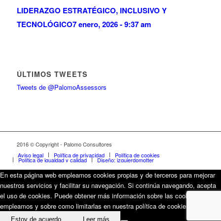
LIDERAZGO ESTRATÉGICO, INCLUSIVO Y
TECNOLÓGICO
7 enero, 2026 - 9:37 am
ÚLTIMOS TWEETS
Tweets de @PalomoAssessors
2016 © Copyright - Palomo Consultores
Aviso legal
Política de privacidad
Política de cookies
Política de igualdad y calidad
Diseño: izquierdomotter
En esta página web empleamos cookies propias y de terceros para mejorar
nuestros servicios y facilitar su navegación. Si continúa navegando, acepta
el uso de cookies. Puede obtener más información sobre las cookies que
empleamos y sobre como limitarlas en nuestra política de cookies.
Estoy de acuerdo
Leer más