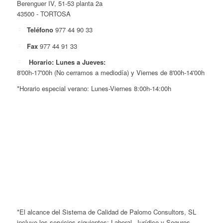
Berenguer IV, 51-53 planta 2a
43500 - TORTOSA
Teléfono
977 44 90 33
Fax
977 44 91 33
Horario: Lunes a Jueves:
8'00h-17'00h (No cerramos a mediodía) y Viernes de 8'00h-14'00h
*Horario especial verano: Lunes-Viernes 8:00h-14:00h
*El alcance del Sistema de Calidad de Palomo Consultors, SL
incluye los servicios siguientes: Laboral, Jurídico y Seguros