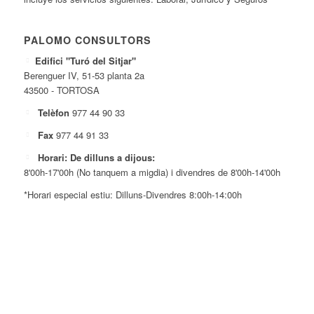
PALOMO CONSULTORS
Edifici "Turó del Sitjar"
Berenguer IV, 51-53 planta 2a
43500 - TORTOSA
Telèfon
977 44 90 33
Fax
977 44 91 33
Horari: De dilluns a dijous:
8'00h-17'00h (No tanquem a migdia) i divendres de 8'00h-14'00h
*Horari especial estiu: Dilluns-Divendres 8:00h-14:00h