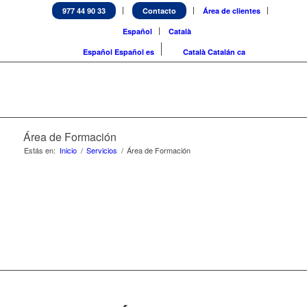
977 44 90 33
Contacto
Área de clientes
Español
Català
Español
Español
es
Català
Catalán
ca
Área de Formación
Estás en:
Inicio
/
Servicios
/
Área de Formación