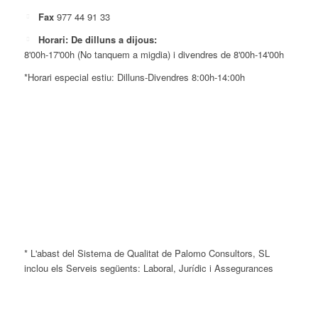
Fax
977 44 91 33
Horari: De dilluns a dijous:
8'00h-17'00h (No tanquem a migdia) i divendres de 8'00h-14'00h
*Horari especial estiu: Dilluns-Divendres 8:00h-14:00h
* L'abast del Sistema de Qualitat de Palomo Consultors, SL
inclou els Serveis següents: Laboral, Jurídic i Assegurances