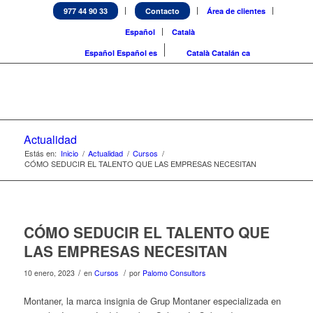
977 44 90 33
Contacto
Área de clientes
Español
Català
Español
Español
es
Català
Catalán
ca
Actualidad
Estás en:
Inicio
/
Actualidad
/
Cursos
/
CÓMO SEDUCIR EL TALENTO QUE LAS EMPRESAS NECESITAN
CÓMO SEDUCIR EL TALENTO QUE
LAS EMPRESAS NECESITAN
/
/
10 enero, 2023
en
Cursos
por
Palomo Consultors
Montaner, la marca insignia de Grup Montaner especializada en