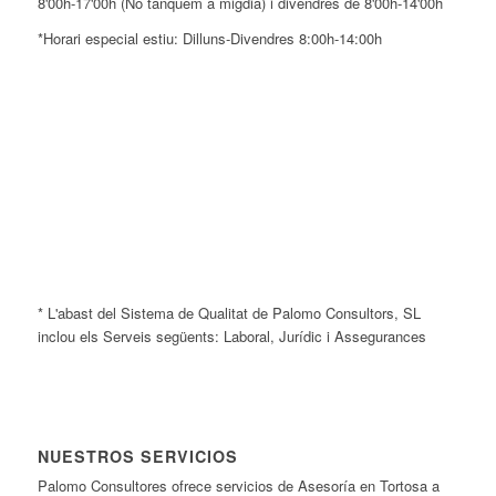
8'00h-17'00h (No tanquem a migdia) i divendres de 8'00h-14'00h
*Horari especial estiu: Dilluns-Divendres 8:00h-14:00h
* L'abast del Sistema de Qualitat de Palomo Consultors, SL
inclou els Serveis següents: Laboral, Jurídic i Assegurances
NUESTROS SERVICIOS
Palomo Consultores ofrece servicios de Asesoría en Tortosa a