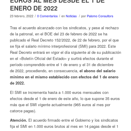
EUROS AL MES DESDE EL 1 DE
ENERO DE 2022
/
/
/
23 febrero, 2022
0 Comentarios
en
Noticias
por
Palomo Consultors
Tras el acuerdo alcanzado con los sindicatos, y pese al rechazo
de la patronal, en el BOE del 23 de febrero de 2022 se ha
publicado el Real Decreto 152/2022, de 22 de febrero, por el que
se fija el salario mínimo interprofesional (SMI) para 2022. Este
Real Decreto entrará en vigor el día siguiente al de su publicación
en el «Boletín Oficial del Estado» y surtirá efectos durante el
período comprendido entre el 1 de enero y el 31 de diciembre
de 2022, procediendo, en consecuencia,
el abono del salario
mínimo en el mismo establecido con efectos del 1 de enero
de 2022.
El SMI se incrementa hasta a 1.000 euros mensuales con
efectos desde el 1 de enero de este año, lo que supone 35 euros
más que el SMI vigente actualmente (965 euros al mes por
catorce pagas).
Atención.
El acuerdo firmado entre el Gobierno y los sindicatos
fija el SMI en 1.000 euros brutos al mes en 14 pagas desde el 1