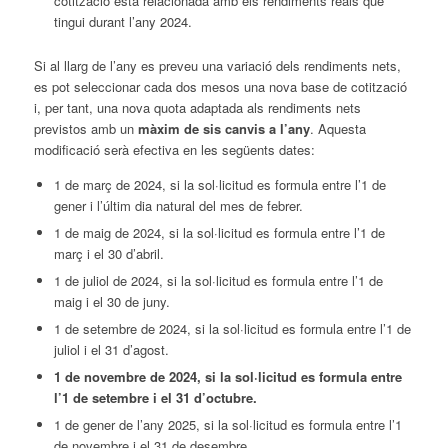
cotització està relacionada amb els rendiments reals que
tingui durant l’any 2024.
Si al llarg de l’any es preveu una variació dels rendiments nets,
es pot seleccionar cada dos mesos una nova base de cotització
i, per tant, una nova quota adaptada als rendiments nets
previstos amb un
màxim de sis canvis a l’any
. Aquesta
modificació serà efectiva en les següents dates:
1 de març de 2024, si la sol·licitud es formula entre l’1 de
gener i l’últim dia natural del mes de febrer.
1 de maig de 2024, si la sol·licitud es formula entre l’1 de
març i el 30 d’abril.
1 de juliol de 2024, si la sol·licitud es formula entre l’1 de
maig i el 30 de juny.
1 de setembre de 2024, si la sol·licitud es formula entre l’1 de
juliol i el 31 d’agost.
1 de novembre de 2024, si la sol·licitud es formula entre
l’1 de setembre i el 31 d’octubre.
1 de gener de l’any 2025, si la sol·licitud es formula entre l’1
de novembre i el 31 de desembre.