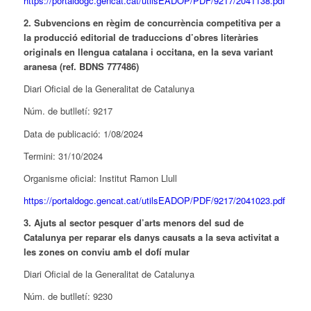
https://portaldogc.gencat.cat/utilsEADOP/PDF/9217/2041138.pdf
2. Subvencions en règim de concurrència competitiva per a
la producció editorial de traduccions d’obres literàries
originals en llengua catalana i occitana, en la seva variant
aranesa (ref. BDNS 777486)
Diari Oficial de la Generalitat de Catalunya
Núm. de butlletí: 9217
Data de publicació: 1/08/2024
Termini: 31/10/2024
Organisme oficial: Institut Ramon Llull
https://portaldogc.gencat.cat/utilsEADOP/PDF/9217/2041023.pdf
3. Ajuts al sector pesquer d’arts menors del sud de
Catalunya per reparar els danys causats a la seva activitat a
les zones on conviu amb el dofí mular
Diari Oficial de la Generalitat de Catalunya
Núm. de butlletí: 9230