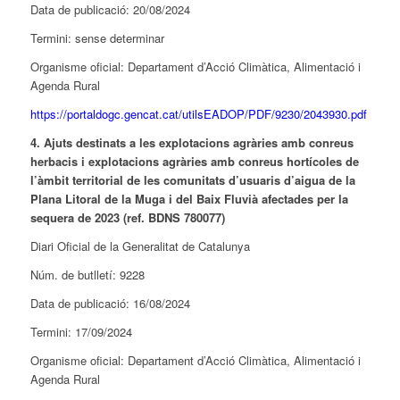
Data de publicació: 20/08/2024
Termini: sense determinar
Organisme oficial: Departament d’Acció Climàtica, Alimentació i
Agenda Rural
https://portaldogc.gencat.cat/utilsEADOP/PDF/9230/2043930.pdf
4. Ajuts destinats a les explotacions agràries amb conreus
herbacis i explotacions agràries amb conreus hortícoles de
l’àmbit territorial de les comunitats d’usuaris d’aigua de la
Plana Litoral de la Muga i del Baix Fluvià afectades per la
sequera de 2023 (ref. BDNS 780077)
Diari Oficial de la Generalitat de Catalunya
Núm. de butlletí: 9228
Data de publicació: 16/08/2024
Termini: 17/09/2024
Organisme oficial: Departament d’Acció Climàtica, Alimentació i
Agenda Rural