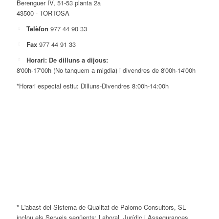
Berenguer IV, 51-53 planta 2a
43500 - TORTOSA
Telèfon
977 44 90 33
Fax
977 44 91 33
Horari: De dilluns a dijous:
8'00h-17'00h (No tanquem a migdia) i divendres de 8'00h-14'00h
*Horari especial estiu: Dilluns-Divendres 8:00h-14:00h
* L'abast del Sistema de Qualitat de Palomo Consultors, SL
inclou els Serveis següents: Laboral, Jurídic i Assegurances