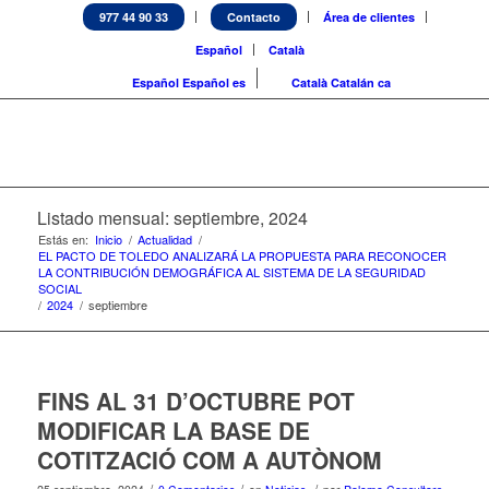
977 44 90 33
Contacto
Área de clientes
Español
Català
Español
Español
es
Català
Catalán
ca
Listado mensual: septiembre, 2024
Estás en:
Inicio
/
Actualidad
/
EL PACTO DE TOLEDO ANALIZARÁ LA PROPUESTA PARA RECONOCER
LA CONTRIBUCIÓN DEMOGRÁFICA AL SISTEMA DE LA SEGURIDAD
SOCIAL
/
2024
/
septiembre
FINS AL 31 D’OCTUBRE POT
MODIFICAR LA BASE DE
COTITZACIÓ COM A AUTÒNOM