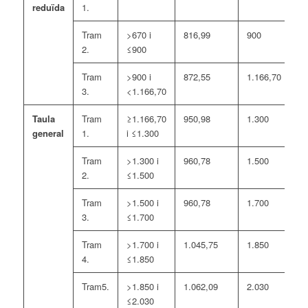
reduïda
1.
Tram
>670 i
816,99
900
2.
≤900
Tram
>900 i
872,55
1.166,70
3.
<1.166,70
Taula
Tram
≥1.166,70
950,98
1.300
general
1.
i ≤1.300
Tram
>1.300 i
960,78
1.500
2.
≤1.500
Tram
>1.500 i
960,78
1.700
3.
≤1.700
Tram
>1.700 i
1.045,75
1.850
4.
≤1.850
Tram5.
>1.850 i
1.062,09
2.030
≤2.030