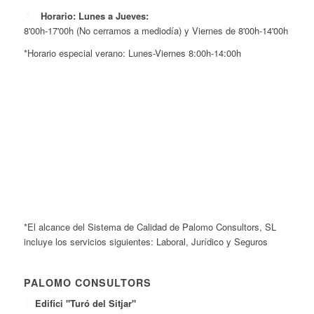
Horario: Lunes a Jueves:
8'00h-17'00h (No cerramos a mediodía) y Viernes de 8'00h-14'00h
*Horario especial verano: Lunes-Viernes 8:00h-14:00h
*El alcance del Sistema de Calidad de Palomo Consultors, SL
incluye los servicios siguientes: Laboral, Jurídico y Seguros
PALOMO CONSULTORS
Edifici "Turó del Sitjar"