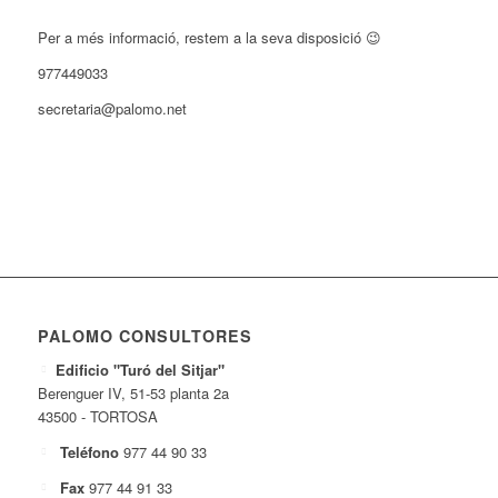
Per a més informació, restem a la seva disposició 😉
977449033
secretaria@palomo.net
PALOMO CONSULTORES
Edificio "Turó del Sitjar"
Berenguer IV, 51-53 planta 2a
43500 - TORTOSA
Teléfono
977 44 90 33
Fax
977 44 91 33