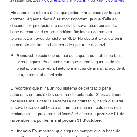
/
/
/
25 septiembre, 2024
0 Comentarios
en
Noticias
por
Palomo Consultors
Els autònoms són els únics que poden triar la base per la qual
cotitzen. Aquesta decisió és molt important, ja que d’ella en
depenen les prestacions presents i la seva futura pensió. La
base de cotització es pot modificar fàcilment i de manera
telemàtica a través del sistema RED. No obstant això, cal tenir
en compte els tràmits i els períodes per a fer el canvi.
Atenció.
L’elecció que es faci de la quota és molt important,
perquè aquest és el paràmetre que marca la quantia de les
prestacions que rebrà l’autònom en cas de malaltia, accident,
atur, maternitat o jubilació.
Li recordem que hi ha un nou sistema de cotització per a
autònoms en funció dels seus rendiments nets. Si és autònom i
necessita actualitzar la seva base de cotització, haurà d’ajustar
la seva base de cotització al tram corresponent pels seus nous
rendiments. La pròxima modificació té efectes a
partir de l’1 de
novembre
i la pot fer
fins al pròxim 31 d’octubre
.
Atenció.
És important que tingui en compte que la base de