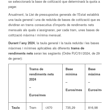
se seleccionarà la base de cotització que determinarà la quota a
pagar.
Anualment, la Llei de pressupostos generals de l’Estat establirà
una taula general i una de reduïda de bases de cotització que es
dividiran en trams consecutius d’imports de rendiments nets
mensuals als quals s’assignaran, per cada tram, unes bases de
cotització màxima i mínima mensual.
Durant l’any 2024
, la taula general i la taula reduïda i les bases
màximes i mínimes aplicables als diferents
trams de
rendiments nets
seran les següents (Ordre PJC/51/2024, de 29
de gener):
Trams de
Base
Base
rendiments nets
mínima
màxima
2024
–
–
–
Euros/mes
Euros/mes
Euros/mes
Taula
Tram
≤670
735,29
816,98