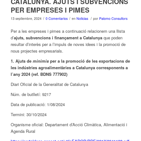
CATALUNYA. AJUTS I SUBVENCIONS
PER EMPRESES I PIMES
/
/
/
13 septiembre, 2024
0 Comentarios
en
Noticias
por
Palomo Consultors
Per a les empreses i pimes a continuació relacionem una llista
d’
ajuts, subvencions i finançament a Catalunya
que poden
resultar d’interès per a l’impuls de noves idees i la promoció de
nous projectes empresarials.
1. Ajuts de
minimis
per a la promoció de les exportacions de
les indústries agroalimentàries a Catalunya corresponents a
l’any 2024 (ref. BDNS 777902)
Diari Oficial de la Generalitat de Catalunya
Núm. de butlletí: 9217
Data de publicació: 1/08/2024
Termini: 30/10/2024
Organisme oficial: Departament d’Acció Climàtica, Alimentació i
Agenda Rural