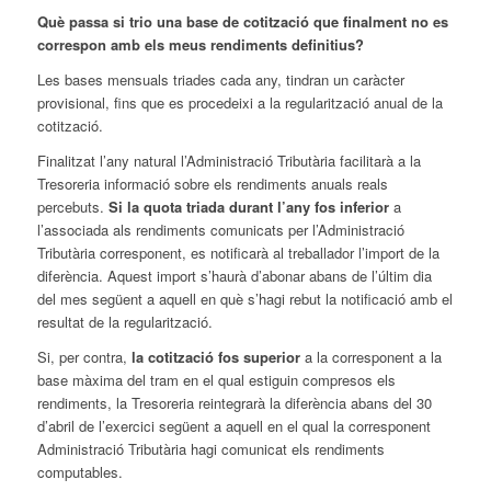
Què passa si trio una base de cotització que finalment no es
correspon amb els meus rendiments definitius?
Les bases mensuals triades cada any, tindran un caràcter
provisional, fins que es procedeixi a la regularització anual de la
cotització.
Finalitzat l’any natural l’Administració Tributària facilitarà a la
Tresoreria informació sobre els rendiments anuals reals
percebuts.
Si la quota triada durant l’any fos inferior
a
l’associada als rendiments comunicats per l’Administració
Tributària corresponent, es notificarà al treballador l’import de la
diferència. Aquest import s’haurà d’abonar abans de l’últim dia
del mes següent a aquell en què s’hagi rebut la notificació amb el
resultat de la regularització.
Si, per contra,
la cotització fos superior
a la corresponent a la
base màxima del tram en el qual estiguin compresos els
rendiments, la Tresoreria reintegrarà la diferència abans del 30
d’abril de l’exercici següent a aquell en el qual la corresponent
Administració Tributària hagi comunicat els rendiments
computables.