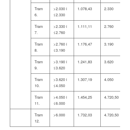
Tram
>2.030 i
1.078,43
2.330
6.
≤2.330
Tram
>2.330 i
1.111,11
2.760
7.
≤2.760
Tram
>2.760 i
1.176,47
3.190
8.
≤3.190
Tram
>3.190 i
1.241,83
3.620
9.
≤3.620
Tram
>3.620 i
1.307,19
4.050
10.
≤4.050
Tram
>4.050 i
1.454,25
4.720,50
11.
≤6.000
Tram
>6.000
1.732,03
4.720,50
12.