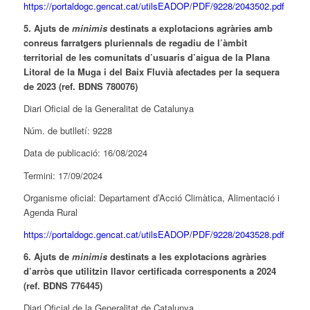
https://portaldogc.gencat.cat/utilsEADOP/PDF/9228/2043502.pdf
5. Ajuts de
minimis
destinats a explotacions agràries amb
conreus farratgers pluriennals de regadiu de l’àmbit
territorial de les comunitats d’usuaris d’aigua de la Plana
Litoral de la Muga i del Baix Fluvià afectades per la sequera
de 2023 (ref. BDNS 780076)
Diari Oficial de la Generalitat de Catalunya
Núm. de butlletí: 9228
Data de publicació: 16/08/2024
Termini: 17/09/2024
Organisme oficial: Departament d’Acció Climàtica, Alimentació i
Agenda Rural
https://portaldogc.gencat.cat/utilsEADOP/PDF/9228/2043528.pdf
6. Ajuts de
minimis
destinats a les explotacions agràries
d’arròs que utilitzin llavor certificada corresponents a 2024
(ref. BDNS 776445)
Diari Oficial de la Generalitat de Catalunya