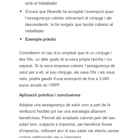
amb el treballador.
Encara que Hisenda ha acceptat l’exempció quan
l’assegurança cobreix únicament al cònjuge i als
descendents, la llei exigeix que també cobreixi al
treballador.
Exemple pràctic
Considerem el cas d’un empleat que té un cònjuge i
dos fills, un dels quals té la seva pròpia família i viu
separat. Si la seva empresa cobreix l’assegurança de
salut per a ell, el seu cònjuge, els seus fills i els seus
nets, podria gaudir d’una exempció de fins a 3.000
euros anuals en l’IRPF.
Aplicació pràctica i conclusions
Adoptar una assegurança de salut com a part de la
retribució flexible pot ser una estratègia altament
beneficiosa. Permet als empleats canviar part del seu
salari brut, subjecte a impostos, per beneficis lliures
d’impostos, millorant així el seu salari net efectiu sense
costos addicionals per a l’empresa.