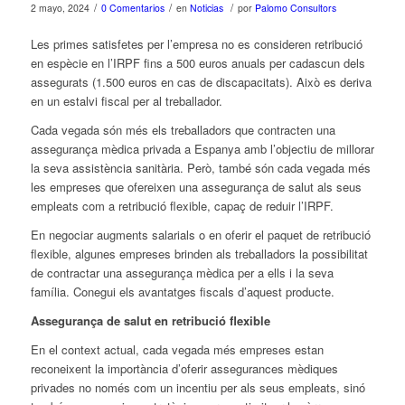
/
/
/
2 mayo, 2024
0 Comentarios
en
Noticias
por
Palomo Consultors
Les primes satisfetes per l’empresa no es consideren retribució
en espècie en l’IRPF fins a 500 euros anuals per cadascun dels
assegurats (1.500 euros en cas de discapacitats). Això es deriva
en un estalvi fiscal per al treballador.
Cada vegada són més els treballadors que contracten una
assegurança mèdica privada a Espanya amb l’objectiu de millorar
la seva assistència sanitària. Però, també són cada vegada més
les empreses que ofereixen una assegurança de salut als seus
empleats com a retribució flexible, capaç de reduir l’IRPF.
En negociar augments salarials o en oferir el paquet de retribució
flexible, algunes empreses brinden als treballadors la possibilitat
de contractar una assegurança mèdica per a ells i la seva
família. Conegui els avantatges fiscals d’aquest producte.
Assegurança de salut en retribució flexible
En el context actual, cada vegada més empreses estan
reconeixent la importància d’oferir assegurances mèdiques
privades no només com un incentiu per als seus empleats, sinó