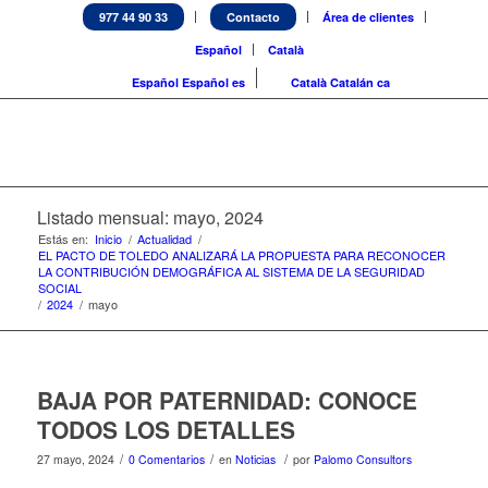
977 44 90 33
Contacto
Área de clientes
Español
Català
Español
Español
es
Català
Catalán
ca
Listado mensual: mayo, 2024
Estás en:
Inicio
/
Actualidad
/
EL PACTO DE TOLEDO ANALIZARÁ LA PROPUESTA PARA RECONOCER
LA CONTRIBUCIÓN DEMOGRÁFICA AL SISTEMA DE LA SEGURIDAD
SOCIAL
/
2024
/
mayo
BAJA POR PATERNIDAD: CONOCE
TODOS LOS DETALLES
/
/
/
27 mayo, 2024
0 Comentarios
en
Noticias
por
Palomo Consultors