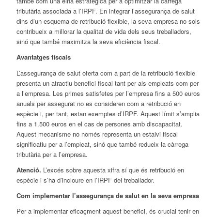
també com una eina estratègica per a optimitzar la càrrega
tributària associada a l’IRPF. En integrar l’assegurança de salut
dins d’un esquema de retribució flexible, la seva empresa no sols
contribueix a millorar la qualitat de vida dels seus treballadors,
sinó que també maximitza la seva eficiència fiscal.
Avantatges fiscals
L’assegurança de salut oferta com a part de la retribució flexible
presenta un atractiu benefici fiscal tant per als empleats com per
a l’empresa. Les primes satisfetes per l’empresa fins a 500 euros
anuals per assegurat no es consideren com a retribució en
espècie i, per tant, estan exemptes d’IRPF. Aquest límit s’amplia
fins a 1.500 euros en el cas de persones amb discapacitat.
Aquest mecanisme no només representa un estalvi fiscal
significatiu per a l’empleat, sinó que també redueix la càrrega
tributària per a l’empresa.
Atenció.
L’excés sobre aquesta xifra sí que és retribució en
espècie i s’ha d’incloure en l’IRPF del treballador.
Com implementar l’assegurança de salut en la seva empresa
Per a implementar eficaçment aquest benefici, és crucial tenir en