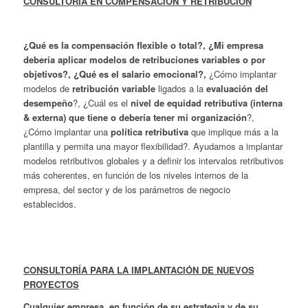
CONSULTORÍA EN COMPENSACIÓN Y RETRIBUCIÓN
¿Qué es la
compensación flexible o total?, ¿Mi empresa
debería aplicar modelos de retribuciones variables o por
objetivos?, ¿Qué es el salario emocional?,
¿Cómo implantar
modelos de
retribución variable
ligados a la
evaluación del
desempeño
?, ¿Cuál es el
nivel de
equidad retributiva (interna
& externa) que tiene o debería tener mi organización
?,
¿Cómo implantar una
política retributiva
que implique más a la
plantilla y permita una mayor flexibilidad?. Ayudamos a implantar
modelos retributivos globales y a definir los intervalos retributivos
más coherentes, en función de los niveles internos de la
empresa, del sector y de los parámetros de negocio
establecidos.
CONSULTORÍA PARA LA IMPLANTACIÓN DE NUEVOS
PROYECTOS
Cualquier empresa, en función de su estrategia y de su