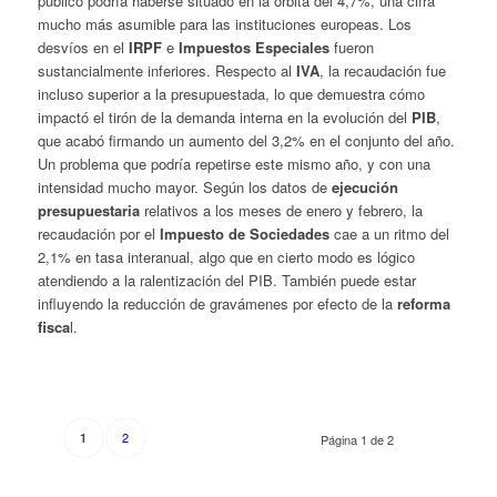
público podría haberse situado en la órbita del 4,7%, una cifra
mucho más asumible para las instituciones europeas. Los
desvíos en el
IRPF
e
Impuestos Especiales
fueron
sustancialmente inferiores. Respecto al
IVA
, la recaudación fue
incluso superior a la presupuestada, lo que demuestra cómo
impactó el tirón de la demanda interna en la evolución del
PIB
,
que acabó firmando un aumento del 3,2% en el conjunto del año.
Un problema que podría repetirse este mismo año, y con una
intensidad mucho mayor. Según los datos de
ejecución
presupuestaria
relativos a los meses de enero y febrero, la
recaudación por el
Impuesto de Sociedades
cae a un ritmo del
2,1% en tasa interanual, algo que en cierto modo es lógico
atendiendo a la ralentización del PIB. También puede estar
influyendo la reducción de gravámenes por efecto de la
reforma
fisca
l.
2
1
Página 1 de 2