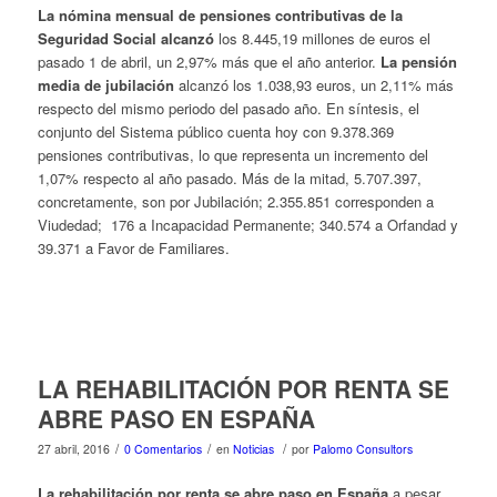
La nómina mensual de pensiones contributivas de la
Seguridad Social alcanzó
los 8.445,19 millones de euros el
pasado 1 de abril, un 2,97% más que el año anterior.
La pensión
media de jubilación
alcanzó los 1.038,93 euros, un 2,11% más
respecto del mismo periodo del pasado año. En síntesis, el
conjunto del Sistema público cuenta hoy con 9.378.369
pensiones contributivas, lo que representa un incremento del
1,07% respecto al año pasado. Más de la mitad, 5.707.397,
concretamente, son por Jubilación; 2.355.851 corresponden a
Viudedad; 176 a Incapacidad Permanente; 340.574 a Orfandad y
39.371 a Favor de Familiares.
LA REHABILITACIÓN POR RENTA SE
ABRE PASO EN ESPAÑA
/
/
/
27 abril, 2016
0 Comentarios
en
Noticias
por
Palomo Consultors
La rehabilitación por renta se abre paso en España
a pesar