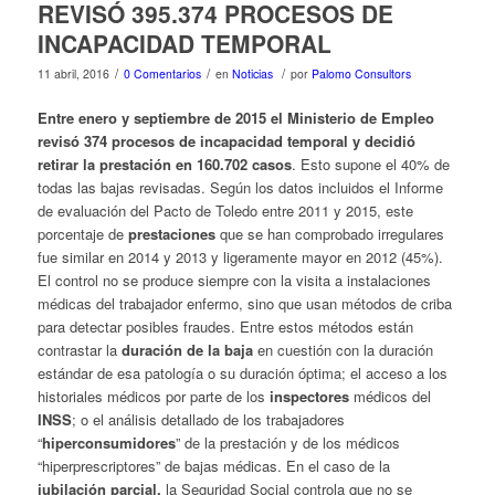
REVISÓ 395.374 PROCESOS DE
INCAPACIDAD TEMPORAL
/
/
/
11 abril, 2016
0 Comentarios
en
Noticias
por
Palomo Consultors
Entre enero y septiembre de 2015 el Ministerio de Empleo
revisó
374 procesos de incapacidad temporal y decidió
retirar la prestación en 160.702 casos
. Esto supone el 40% de
todas las bajas revisadas. Según los datos incluidos el Informe
de evaluación del Pacto de Toledo entre 2011 y 2015, este
porcentaje de
prestaciones
que se han comprobado irregulares
fue similar en 2014 y 2013 y ligeramente mayor en 2012 (45%).
El control no se produce siempre con la visita a instalaciones
médicas del trabajador enfermo, sino que usan métodos de criba
para detectar posibles fraudes. Entre estos métodos están
contrastar la
duración de la baja
en cuestión con la duración
estándar de esa patología o su duración óptima; el acceso a los
historiales médicos por parte de los
inspectores
médicos del
INSS
; o el análisis detallado de los trabajadores
“
hiperconsumidores
” de la prestación y de los médicos
“hiperprescriptores” de bajas médicas. En el caso de la
jubilación parcial
,
la Seguridad Social controla que no se