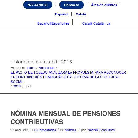
977 44 90 33
Contacto
Área de clientes
Español
Català
Español
Español
es
Català
Catalán
ca
Listado mensual: abril, 2016
Estás en:
Inicio
/
Actualidad
/
EL PACTO DE TOLEDO ANALIZARÁ LA PROPUESTA PARA RECONOCER
LA CONTRIBUCIÓN DEMOGRÁFICA AL SISTEMA DE LA SEGURIDAD
SOCIAL
/
2016
/
abril
NÓMINA MENSUAL DE PENSIONES
CONTRIBUTIVAS
/
/
/
27 abril, 2016
0 Comentarios
en
Noticias
por
Palomo Consultors