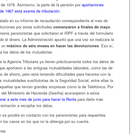
 de 1978. Asimismo, la parte de la pensión por
aportaciones
de 1967 está exenta de tributación
.
lado en su informe de recaudación correspondiente al mes de
oluciones por estas solicitudes
comenzaron a finales de mayo
.
imeros pensionistas que solicitaron el IRPF a través del formulario
do el dinero. La Administración apuntó que una vez se realizara la
a un
máximo de seis meses en hacer las devoluciones
. Eso sí,
a los datos de los mutualistas.
 la Agencia Tributaria ya tienen prácticamente todos los datos de
que aportaron a las antiguas mutualidades laborales, como las de
s de ahorro, pero está teniendo dificultades para hacerse con la
s mutualidades sustitutorias de la Seguridad Social, entre ellas la
quellas que tenían grandes empresas como la de Telefónica. Por
s del Ministerio de Hacienda (Gestha) aconsejaron a estos
erar a este mes de junio para hacer la Renta
para darle más
istración a recopilar los datos.
n se pondrá en contacto con los pensionistas para requerirles
 los casos en los que no la obtenga por su cuenta.
cias