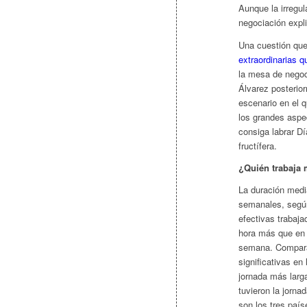
Aunque la irregul
negociación expli
Una cuestión que 
extraordinarias q
la mesa de negoci
Álvarez posterior
escenario en el q
los grandes aspec
consiga labrar Dí
fructífera.
¿Quién trabaja 
La duración medi
semanales, según
efectivas trabaj
hora más que en 
semana. Comparan
significativas en 
jornada más larg
tuvieron la jorna
son los tres paí