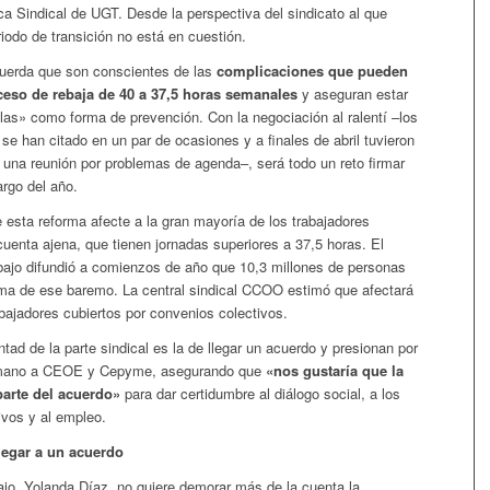
ca Sindical de UGT. Desde la perspectiva del sindicato al que
riodo de transición no está en cuestión.
cuerda que son conscientes de las
complicaciones que pueden
oceso de rebaja de 40 a 37,5 horas semanales
y aseguran estar
as» como forma de prevención. Con la negociación al ralentí –los
se han citado en un par de ocasiones y a finales de abril tuvieron
una reunión por problemas de agenda–, será todo un reto firmar
argo del año.
 esta reforma afecte a la gran mayoría de los trabajadores
cuenta ajena, que tienen jornadas superiores a 37,5 horas. El
abajo difundió a comienzos de año que 10,3 millones de personas
ima de ese baremo. La central sindical CCOO estimó que afectará
bajadores cubiertos por convenios colectivos.
ntad de la parte sindical es la de llegar un acuerdo y presionan por
a mano a CEOE y Cepyme, asegurando que
«nos gustaría que la
parte del acuerdo»
para dar certidumbre al diálogo social, a los
ivos y al empleo.
llegar a un acuerdo
bajo, Yolanda Díaz, no quiere demorar más de la cuenta la