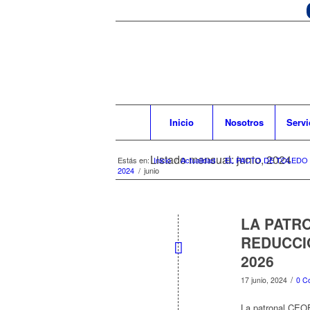
Inicio
Nosotros
Servi
Listado mensual: junio, 2024
Estás en:
Inicio
/
Actualidad
/
EL PACTO DE TOLEDO
2024
/
junio
LA PATR
REDUCCI
2026
/
17 junio, 2024
0 C
La patronal CEOE