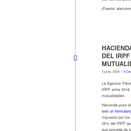
(Fuente: elecono
HACIENDA
DEL IRPF
MUTUALI
/
5 junio, 2024
4 Co
La Agencia Tribu
IRPF entre 2019 
mutualidades.
Hacienda puso el
web
un formulari
impuesto por los 
25% del IRPF que 
que proceda de l