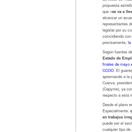
propuesta estrel
que
«se va a lle
alcanzar un acue
representantes de
legislar por su c
coincidiendo con 
precisamente,
la
Según fuentes del
Estado de Empl
finales de mayo 
CCOO
. El guant
apremiando a la 
Cuerva, presiden
(Cepyme), ya con
respecto a esta 
Desde el plano e
Especialmente,
en trabajos irre
puede ser el sect
cualquier tipo d