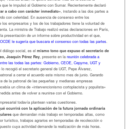
la que le impulsó al Gobierno con Sumar. Recientemente declaró
var a cabo con carácter inmediato»
, instando a las dos partes a
rdo con celeridad. En ausencia de consenso entre los
 los empresarios y los de los trabajadores tiene la voluntad de
uenta. La ministra de Trabajo realizó estas declaraciones en París,
la presentación de un informe sobre productividad en el que,
 OCDE le sugería que buscara el consenso con todas las partes
.
 diálogo social, es el
mismo tono que expuso el secretario de
eo, Joaquín Pérez Rey
, presente en la
reunión celebrada a
entre las todas las partes: Gobierno, CEOE, Cepyme, UGT y
e lo recogió el secretario general de UGT, Pepe Álvarez,
patronal a cerrar el acuerdo este mismo mes de junio. Gerardo
te de la patronal de las pequeñas y medianas empresas
cebía un clima de «intervencionismo cortoplacista y populista»
medida antes de volver a reunirse con el Gobierno.
mpresarial todavía plantean varias cuestiones.
qué ocurrirá con la aplicación de la futura jornada ordinaria
gulares
que demandan más trabajo en temporadas altas, como
or turístico, trabajos agrarios en temporadas de recolección o
e puesto cuya actividad demande la realización de más horas.