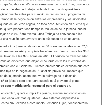
en España, ahora en 40 horas semanales como máximo, uno de los
 de la ministra de Trabajo, Yolanda Díaz. La vicepresidenta
egislar cuanto antes para cumplir las fechas de su programa de
 tempo de la negociación entre los empresarios y los sindicatos
squeda del acuerdo llegará, en todo caso, teniendo en cuenta que
ial quiere preparar con tiempo la reducción de la jornada laboral
bajar en 2026. Este mismo lunes Trabajo ha convocado a los
 a una reunión para avanzar en la búsqueda de un acuerdo.
e reducir la jornada laboral de las 40 horas semanales a las 37,5
in merma salarial y lo quiere hacer en dos tramos: hasta las 38,5
a llevarlas a las 37,5 horas en 2025. El periodo de transitoriedad
erencias evidentes que alejan el acuerdo entre los miembros del
 también con el Gobierno. Fuentes empresariales explican que este
ínea roja en la negociación. El análisis previo del impacto que
ión de la jornada laboral motiva la prórroga de la decisión.
s años
(desde este año, para cuando está previsto el primer
o de esta medida sería «esencial para el acuerdo»
.
, en cambio, quiere cumplir los plazos, aunque son conscientes
s son cada vez más ajustados. «No estamos dispuestos a
a estación», explica a este medio Fernando Luján, Vicesecretario