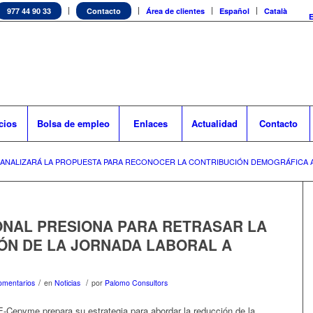
977 44 90 33
Contacto
Área de clientes
Español
Català
cios
Bolsa de empleo
Enlaces
Actualidad
Contacto
 ANALIZARÁ LA PROPUESTA PARA RECONOCER LA CONTRIBUCIÓN DEMOGRÁFICA A
ONAL PRESIONA PARA RETRASAR LA
ÓN DE LA JORNADA LABORAL A
/
/
omentarios
en
Noticias
por
Palomo Consultors
-Cepyme prepara su estrategia para abordar la reducción de la