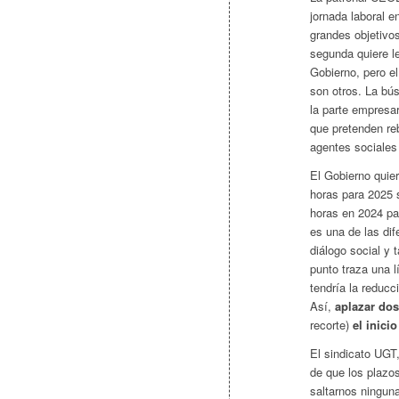
jornada laboral 
grandes objetivos
segunda quiere l
Gobierno, pero el
son otros. La bú
la parte empresar
que pretenden re
agentes sociales
El Gobierno quier
horas para 2025 s
horas en 2024 par
es una de las dif
diálogo social y
punto traza una l
tendría la reducc
Así,
aplazar do
recorte)
el inici
El sindicato UGT
de que los plazo
saltarnos ningun