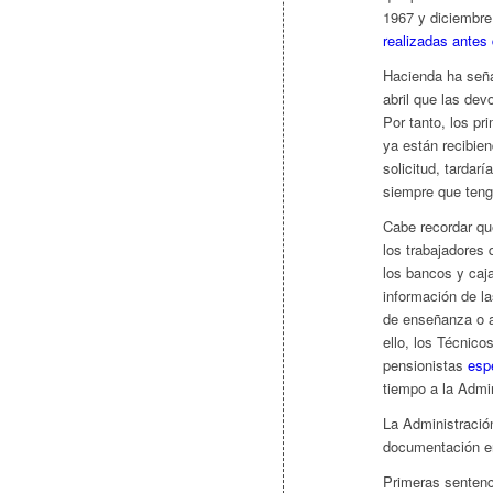
1967 y diciembre
realizadas antes 
Hacienda ha seña
abril que las dev
Por tanto, los pr
ya están recibien
solicitud, tardarí
siempre que teng
Cabe recordar que
los trabajadores 
los bancos y caja
información de la
de enseñanza o a
ello, los Técnico
pensionistas
esp
tiempo a la Admin
La Administració
documentación en
Primeras senten