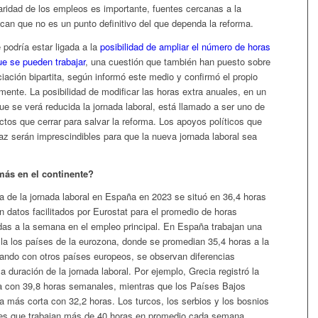
aridad de los empleos es importante, fuentes cercanas a la
can que no es un punto definitivo del que dependa la reforma.
podría estar ligada a la
posibilidad de ampliar el número de horas
ue se pueden trabajar
, una cuestión que también han puesto sobre
ación bipartita, según informó este medio y confirmó el propio
mente. La posibilidad de modificar las horas extra anuales, en un
ue se verá reducida la jornada laboral, está llamado a ser uno de
tos que cerrar para salvar la reforma. Los apoyos políticos que
az serán imprescindibles para que la nueva jornada laboral sea
más en el continente?
a de la jornada laboral en España en 2023 se situó en 36,4 horas
 datos facilitados por Eurostat para el promedio de horas
adas a la semana en el empleo principal. En España trabajan una
la los países de la eurozona, donde se promedian 35,4 horas a la
do con otros países europeos, se observan diferencias
la duración de la jornada laboral. Por ejemplo, Grecia registró la
a con 39,8 horas semanales, mientras que los Países Bajos
da más corta con 32,2 horas. Los turcos, los serbios y los bosnios
ses que trabajan más de 40 horas en promedio cada semana.