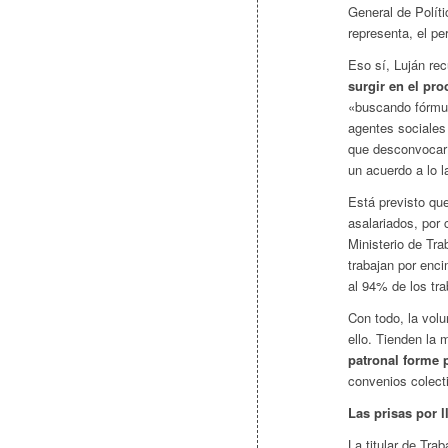
General de Políti
representa, el pe
Eso sí, Luján re
surgir en el pr
«buscando fórmul
agentes sociales 
que desconvocar 
un acuerdo a lo l
Está previsto que
asalariados, por 
Ministerio de Tr
trabajan por enc
al 94% de los tra
Con todo, la volu
ello. Tienden l
patronal forme 
convenios colect
Las prisas por 
La titular de Tra