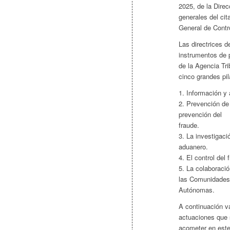
2025, de la Direc
generales del cit
General de Contr
Las directrices d
instrumentos de p
de la Agencia Tri
cinco grandes pil
1. Información y 
2. Prevención de
prevención del
fraude.
3. La investigaci
aduanero.
4. El control del
5. La colaboració
las Comunidades
Autónomas.
A continuación v
actuaciones que 
acometer en este