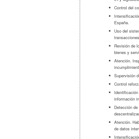
Control del c
Intensificació
España.
Uso del siste
transacciones 
Revisión de l
bienes y serv
Atención. Ins
incumplimient
Supervisión d
Control refor
Identificació
información in
Detección de 
descentraliza
Atención. Hab
de datos inte
Intensificació