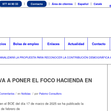
977 44 90 33
Contacto
Área de clientes
Español
Català
cios
Bolsa de empleo
Enlaces
Actualidad
Contacto
 ANALIZARÁ LA PROPUESTA PARA RECONOCER LA CONTRIBUCIÓN DEMOGRÁFICA A
VA A PONER EL FOCO HACIENDA EN
/
/
Comentarios
en
Noticias
por
Palomo Consultors
n el BOE del día 17 de marzo de 2025 se ha publicado la
 de febrero de