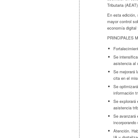
Tributaria (AEAT)
En esta edición, 
mayor control sob
economía digital y
PRINCIPALES 
Fortalecimient
Se intensific
asistencia al 
Se mejorará l
cita en el mi
Se optimizará 
información tr
Se explorará e
asistencia trib
Se avanzará e
incorporando 
Atención. Hab
IA y digitaliz