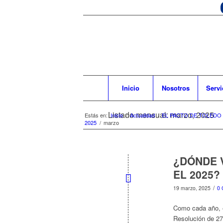
Inicio
Nosotros
Servi
Listado mensual: marzo, 2025
Estás en:
Inicio
/
Actualidad
/
EL PACTO DE TOLEDO
2025
/
marzo
¿DÓNDE 
EL 2025?
/
19 marzo, 2025
0 
Como cada año, e
Resolución de 27