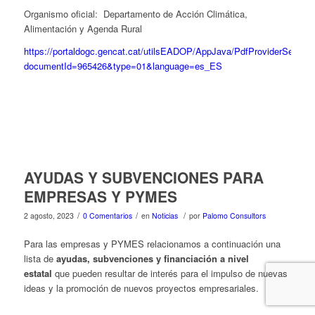
Organismo oficial: Departamento de Acción Climática,
Alimentación y Agenda Rural
https://portaldogc.gencat.cat/utilsEADOP/AppJava/PdfProviderServlet
documentId=965426&type=01&language=es_ES
AYUDAS Y SUBVENCIONES PARA
EMPRESAS Y PYMES
/
/
/
2 agosto, 2023
0 Comentarios
en
Noticias
por
Palomo Consultors
Para las empresas y PYMES relacionamos a continuación una
lista de
ayudas, subvenciones y financiación a nivel
estatal
que pueden resultar de interés para el impulso de nuevas
ideas y la promoción de nuevos proyectos empresariales.