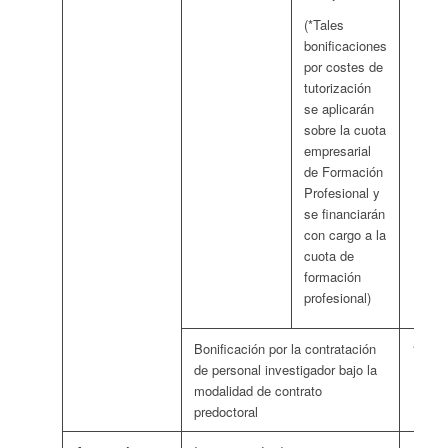
eu
(*Tales
me
bonificaciones
em
por costes de
de
tutorización
de
se aplicarán
em
sobre la cuota
empresarial
de Formación
Profesional y
se financiarán
con cargo a la
cuota de
formación
profesional)
Bonificación por la contratación
115 e
de personal investigador bajo la
modalidad de contrato
predoctoral