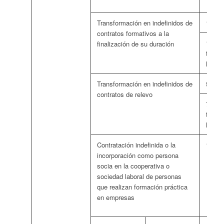
Transformación en indefinidos de
128 e
contratos formativos a la
147 eu
finalización de su duración
trata 
MUJ
Transformación en indefinidos de
55 eu
contratos de relevo
73 eur
trata 
MUJ
Contratación indefinida o la
138 e
incorporación como persona
socia en la cooperativa o
sociedad laboral de personas
que realizan formación práctica
en empresas