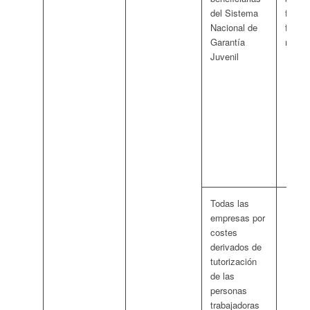
del Sistema
financ
Nacional de
formac
Garantía
multip
Juvenil
el
ec
ho
la
añ
y 
se
Todas las
má
empresas por
eu
costes
al
derivados de
co
tutorización
má
de las
40
personas
ho
trabajadoras
má