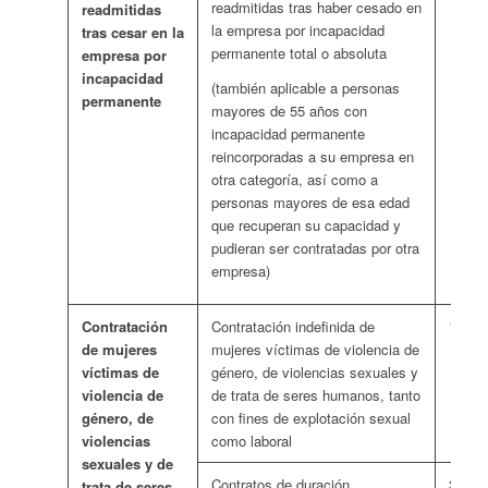
readmitidas tras haber cesado en
readmitidas
la empresa por incapacidad
tras cesar en la
permanente total o absoluta
empresa por
incapacidad
(también aplicable a personas
permanente
mayores de 55 años con
incapacidad permanente
reincorporadas a su empresa en
otra categoría, así como a
personas mayores de esa edad
que recuperan su capacidad y
pudieran ser contratadas por otra
empresa)
Contratación
Contratación indefinida de
128 e
de mujeres
mujeres víctimas de violencia de
víctimas de
género, de violencias sexuales y
violencia de
de trata de seres humanos, tanto
género, de
con fines de explotación sexual
violencias
como laboral
sexuales y de
Contratos de duración
366 e
trata de seres