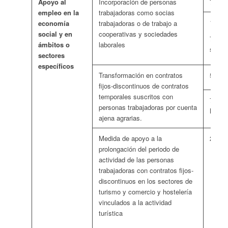
Apoyo al
Incorporación de personas
73 eu
empleo en la
trabajadoras como socias
147 eu
economía
trabajadoras o de trabajo a
social y en
cooperativas y sociedades
73 eur
ámbitos o
laborales
son m
sectores
específicos
Transformación en contratos
55 eu
fijos-discontinuos de contratos
temporales suscritos con
73 eur
personas trabajadoras por cuenta
MUJ
ajena agrarias.
Medida de apoyo a la
262 e
prolongación del periodo de
actividad de las personas
trabajadoras con contratos fijos-
discontinuos en los sectores de
turismo y comercio y hostelería
vinculados a la actividad
turística