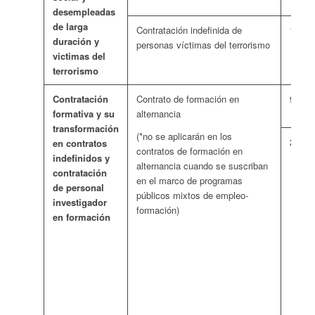
desempleadas
de larga
Contratación indefinida de
128 e
duración y
personas víctimas del terrorismo
victimas del
terrorismo
Contratación
Contrato de formación en
91 eu
formativa y su
alternancia
transformación
(*no se aplicarán en los
28 eu
en contratos
contratos de formación en
indefinidos y
alternancia cuando se suscriban
contratación
en el marco de programas
de personal
públicos mixtos de empleo-
investigador
formación)
en formación