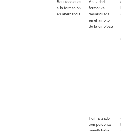
Bonificaciones
Actividad
dará d
a la formación
formativa
las cu
en alternancia
desarrollada
Seguri
en el ámbito
financ
de la empresa
formac
trabaj
cuant
qu
mó
es
re
nú
al
el
15
se
Formalizado
Cuant
con personas
bonif
beneficiarias
aplica