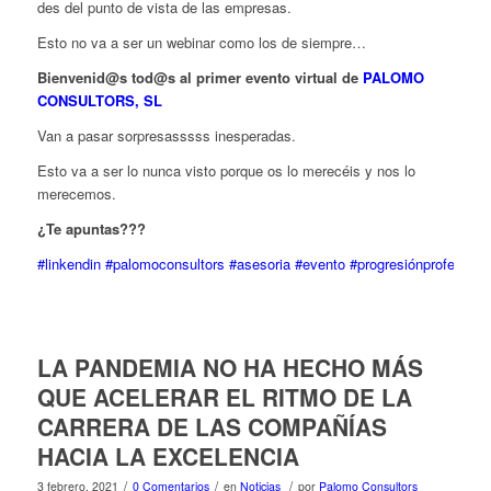
des del punto de vista de las empresas.
Esto no va a ser un webinar como los de siempre…
Bienvenid@s tod@s al primer evento virtual de
PALOMO
CONSULTORS, SL
Van a pasar sorpresasssss inesperadas.
Esto va a ser lo nunca visto porque os lo merecéis y nos lo
merecemos.
¿Te apuntas???
#linkendin
#palomoconsultors
#asesoria
#evento
#progresiónprofesiona
LA PANDEMIA NO HA HECHO MÁS
QUE ACELERAR EL RITMO DE LA
CARRERA DE LAS COMPAÑÍAS
HACIA LA EXCELENCIA
/
/
/
3 febrero, 2021
0 Comentarios
en
Noticias
por
Palomo Consultors