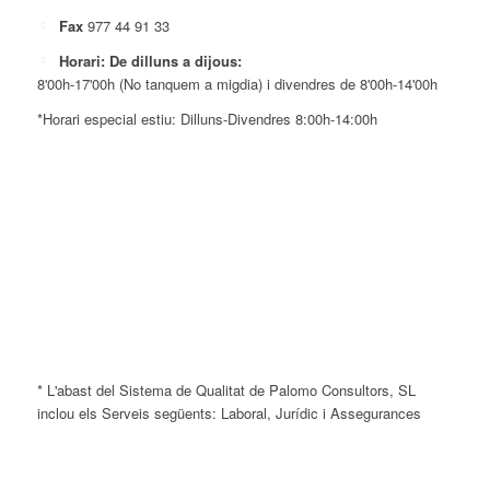
Fax
977 44 91 33
Horari: De dilluns a dijous:
8'00h-17'00h (No tanquem a migdia) i divendres de 8'00h-14'00h
*Horari especial estiu: Dilluns-Divendres 8:00h-14:00h
* L'abast del Sistema de Qualitat de Palomo Consultors, SL
inclou els Serveis següents: Laboral, Jurídic i Assegurances