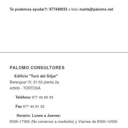
Te podemos ayudar?:
977449033
o bien
marta@palomo.net
PALOMO CONSULTORES
Edificio "Turó del Sitjar"
Berenguer IV, 51-53 planta 2a
43500 - TORTOSA
Teléfono
977 44 90 33
Fax
977 44 91 33
Horario: Lunes a Jueves:
8'00h-17'00h (No cerramos a mediodía) y Viernes de 8'00h-14'00h