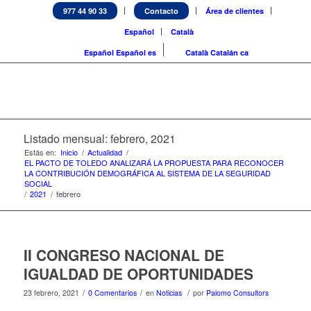
977 44 90 33
Contacto
Área de clientes
Español
Català
Español
Español
es
Català
Catalán
ca
Listado mensual: febrero, 2021
Estás en:
Inicio
/
Actualidad
/
EL PACTO DE TOLEDO ANALIZARÁ LA PROPUESTA PARA RECONOCER
LA CONTRIBUCIÓN DEMOGRÁFICA AL SISTEMA DE LA SEGURIDAD
SOCIAL
/
2021
/
febrero
II CONGRESO NACIONAL DE
IGUALDAD DE OPORTUNIDADES
/
/
/
23 febrero, 2021
0 Comentarios
en
Noticias
por
Palomo Consultors