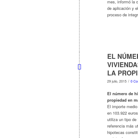
mes, informó la c
de aplicación y e
proceso de integ
EL NÚME
VIVIENDA
LA PROPI
/
29 julio, 2015
0 Co
El número de hip
propiedad en ma
El importe medio
en 103.922 euros
utiliza un tipo de
referencia más uti
hipotecas constit