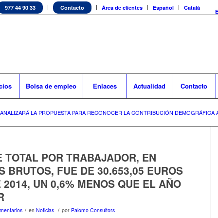
977 44 90 33
Contacto
Área de clientes
Español
Català
cios
Bolsa de empleo
Enlaces
Actualidad
Contacto
 ANALIZARÁ LA PROPUESTA PARA RECONOCER LA CONTRIBUCIÓN DEMOGRÁFICA A
E TOTAL POR TRABAJADOR, EN
 BRUTOS, FUE DE 30.653,05 EUROS
2014, UN 0,6% MENOS QUE EL AÑO
R
/
/
mentarios
en
Noticias
por
Palomo Consultors