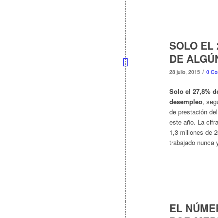
SOLO EL
DE ALGÚ
/
28 julio, 2015
0 Co
Solo el 27,8% d
desempleo
, seg
de prestación de
este año. La cif
1,3 millones de 
trabajado nunca 
EL NÚME