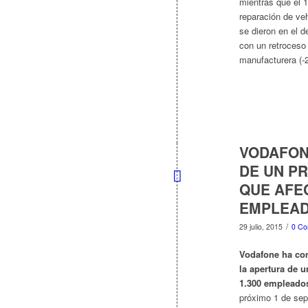
mientras que el 
reparación de ve
se dieron en el d
con un retroceso 
manufacturera (-
VODAFON
DE UN P
QUE AFEC
EMPLEA
/
29 julio, 2015
0 Co
Vodafone
ha co
la apertura de 
1.300 empleado
próximo 1 de sep