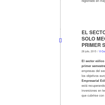
registrado en ma
EL SECTO
SOLO ME
PRIMER 
/
28 julio, 2015
0 Co
El sector eólic
primer semestre
empresas del sect
los objetivos eur
Empresarial Eól
está recuperando
inversiones en t
que cubrirse con