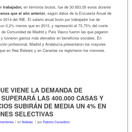
or trabajador,
en términos brutos, fue de 30.653,05 euros durante
enos que el año anterior
, según datos de la Encuesta Anual de
 2014 del INE. El salario anual bruto por trabajador fue de
 un 0,2% menos que en 2013, y representó el 73,75% del coste
os de Comunidad de Madrid y País Vasco fueron las que pagaron
 y tuvieron gastos más elevados en beneficios sociales. En
ación profesional, Madrid y Andalucía presentaron los mayores
ue en Illes Balears y en Canarias se registraron los menores.
QUE VIENE LA DEMANDA DE
 SUPERARÁ LAS 400.000 CASAS Y
IOS SUBIRÁN DE MEDIA UN 4% EN
ONES SELECTIVAS
/
/
mentarios
en
Noticias
por
Palomo Consultors