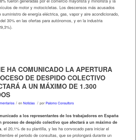
18% fueron generadas por el comercio mayorista y minorista y la
hículos de motor y motocicletas. Los descensos más acusados
e suministro de energía eléctrica, gas, vapor y aire acondicionado,
del 30% en las ofertas para autónomos, y en la industria
29,3%).
E HA COMUNICADO LA APERTURA
ROCESO DE DESPIDO COLECTIVO
TARÁ A UN MÁXIMO DE 1.300
DOS
/
/
mentarios
en
Noticias
por
Palomo Consultors
municado a los representantes de los trabajadores en España
un proceso de despido colectivo
que afectará a un máximo de
s
, el 20,1% de su plantilla, y les ha convocado para iniciar el
tiembre el periodo de consultas, que se prolongará durante un