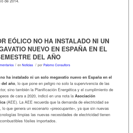
yo de 2014.
R EÓLICO NO HA INSTALADO NI UN
GAVATIO NUEVO EN ESPAÑA EN EL
SEMESTRE DEL AÑO
/
/
mentarios
en
Noticias
por
Palomo Consultors
o no ha instalado ni un solo megavatio nuevo en España en el
 del año
, lo que pone en peligro no solo la supervivencia de las
or, sino también la Planificación Energética y el cumplimiento de
opeos de cara a 2020, indicó en una nota la
Asociación
ica
(AEE). La AEE recuerda que la demanda de electricidad se
, lo que genera un escenario «preocupante», ya que sin nuevas
ecnologías limpias las nuevas necesidades de electricidad tienen
 combustibles fósiles importados.