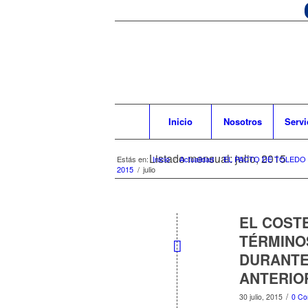
Inicio
Nosotros
Servi
Listado mensual: julio, 2015
Estás en:
Inicio
/
Actualidad
/
EL PACTO DE TOLEDO
2015
/
julio
EL COST
TÉRMINOS
DURANTE 
ANTERIO
/
30 julio, 2015
0 Co