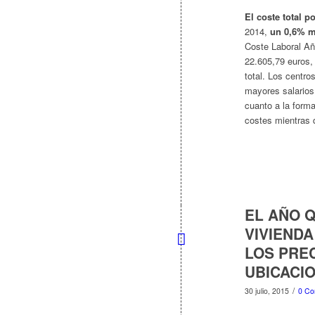
El coste total p
2014,
un 0,6% m
Coste Laboral Año
22.605,79 euros,
total. Los centr
mayores salarios
cuanto a la form
costes mientras q
EL AÑO 
VIVIENDA
LOS PREC
UBICACI
/
30 julio, 2015
0 Co