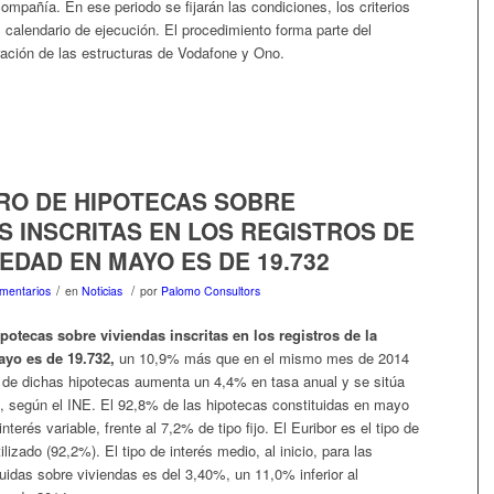
ompañía. En ese periodo se fijarán las condiciones, los criterios
l calendario de ejecución. El procedimiento forma parte del
ración de las estructuras de Vodafone y Ono.
RO DE HIPOTECAS SOBRE
S INSCRITAS EN LOS REGISTROS DE
EDAD EN MAYO ES DE 19.732
/
/
mentarios
en
Noticias
por
Palomo Consultors
otecas sobre viviendas inscritas en los registros de la
yo es de 19.732,
un 10,9% más que en el mismo mes de 2014
 de dichas hipotecas aumenta un 4,4% en tasa anual y se sitúa
, según el INE. El 92,8% de las hipotecas constituidas en mayo
 interés variable, frente al 7,2% de tipo fijo. El Euribor es el tipo de
lizado (92,2%). El tipo de interés medio, al inicio, para las
uidas sobre viviendas es del 3,40%, un 11,0% inferior al