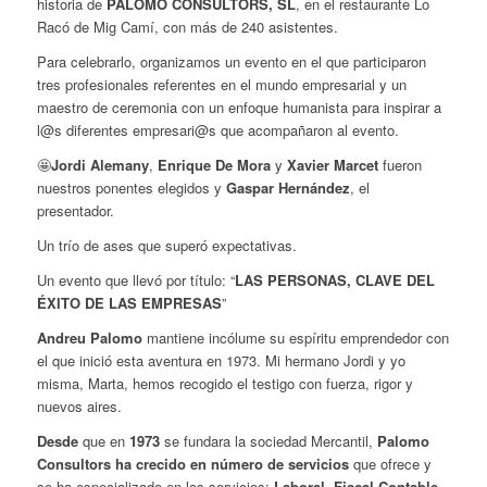
historia de
PALOMO CONSULTORS, SL
, en el restaurante Lo
Racó de Mig Camí, con más de 240 asistentes.
Para celebrarlo, organizamos un evento en el que participaron
tres profesionales referentes en el mundo empresarial y un
maestro de ceremonia con un enfoque humanista para inspirar a
l@s diferentes empresari@s que acompañaron al evento.
🤩
Jordi Alemany
,
Enrique De Mora
y
Xavier Marcet
fueron
nuestros ponentes elegidos y
Gaspar Hernández
, el
presentador.
Un trío de ases que superó expectativas.
Un evento que llevó por título: “
LAS PERSONAS, CLAVE DEL
ÉXITO DE LAS EMPRESAS
”
Andreu Palomo
mantiene incólume su espíritu emprendedor con
el que inició esta aventura en 1973. Mi hermano Jordi y yo
misma, Marta, hemos recogido el testigo con fuerza, rigor y
nuevos aires.
Desde
que en
1973
se fundara la sociedad Mercantil,
Palomo
Consultors ha crecido en número de servicios
que ofrece y
se ha especializado en los servicios:
Laboral, Fiscal Contable,