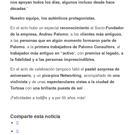
nos apoyan todos los días, algunos incluso desde hace
décadas
.”
Nuestro equipo, los auténticos protagonistas.
En el acto hubo un especial
reconocimiento
al Socio-
Fundador
de la empresa, Andreu Palomo
; a los
clientes más antiguos
,
a las
personas que en algún momento formaron parte de
Palomo
, a la
primera trabajadora de Palomo Consultors
, al
trabajador más antiguo en “activo
”, con
premios al legado, a
la fidelidad y a las personas imprescindibles.
En el acto de celebración tampoco faltó el
pastel sorpresa de
aniversario
, y un
pica-pica Networking
, acompañado de
una
violinista
y de unas
espectaculares vistas a la ciudad de
Tortosa
con
una brillante puesta de sol
.
¡Felicidades a tod@s y a por 50 años más!
Comparte esta noticia