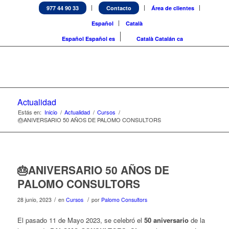
977 44 90 33
Contacto
Área de clientes
Español
Català
Español
Español
es
Català
Catalán
ca
Actualidad
Estás en:
Inicio
/
Actualidad
/
Cursos
/
🎂ANIVERSARIO 50 AÑOS DE PALOMO CONSULTORS
🎂ANIVERSARIO 50 AÑOS DE
PALOMO CONSULTORS
/
/
28 junio, 2023
en
Cursos
por
Palomo Consultors
El pasado 11 de Mayo 2023, se celebró el
50 aniversario
de la