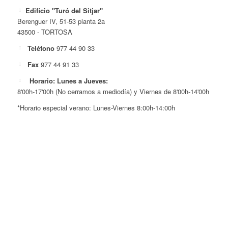
Edificio "Turó del Sitjar"
Berenguer IV, 51-53 planta 2a
43500 - TORTOSA
Teléfono
977 44 90 33
Fax
977 44 91 33
Horario: Lunes a Jueves:
8'00h-17'00h (No cerramos a mediodía) y Viernes de 8'00h-14'00h
*Horario especial verano: Lunes-Viernes 8:00h-14:00h