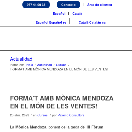
977 44 90 33
Contacto
Área de clientes
Español
Català
Español
Español
es
Català
Catalán
ca
Actualidad
Estás en:
Inicio
/
Actualidad
/
Cursos
/
FORMA’T AMB MÒNICA MENDOZA EN EL MÓN DE LES VENTES!
FORMA’T AMB MÒNICA MENDOZA
EN EL MÓN DE LES VENTES!
/
/
23 abril, 2023
en
Cursos
por
Palomo Consultors
La
Mònica Mendoza
, ponent de la tarda del
III Fòrum