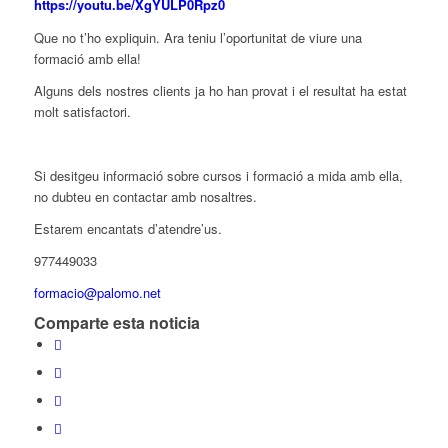
https://youtu.be/XgYULP0Rpz0
Que no t’ho expliquin. Ara teniu l’oportunitat de viure una
formació amb ella!
Alguns dels nostres clients ja ho han provat i el resultat ha estat
molt satisfactori.
Si desitgeu informació sobre cursos i formació a mida amb ella,
no dubteu en contactar amb nosaltres.
Estarem encantats d’atendre’us.
977449033
formacio@palomo.net
Comparte esta noticia