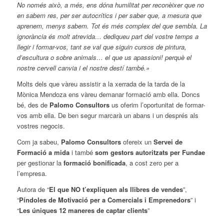
No només això, a més, ens dóna humilitat per reconèixer que no
en sabem res, per ser autocrítics i per saber que, a mesura que
aprenem, menys sabem. Tot és més complex del que sembla. La
ignorància és molt atrevida… dediqueu part del vostre temps a
llegir i formar-vos, tant se val que siguin cursos de pintura,
d’escultura o sobre animals… el que us apassioni! perquè el
nostre cervell canvia i el nostre destí també.»
Molts dels que vàreu assistir a la xerrada de la tarda de la
Mònica Mendoza ens vàreu demanar formació amb ella. Doncs
bé, des de
Palomo Consultors
us oferim l’oportunitat de formar-
vos amb ella. De ben segur marcarà un abans i un després als
vostres negocis.
Com ja sabeu,
Palomo Consultors
ofereix un
Servei de
Formació a mida
i també
som gestors autoritzats per Fundae
per gestionar la
formació bonificada
, a cost zero per a
l’empresa.
Autora de “
El que NO t’expliquen als llibres de vendes
”,
“
Píndoles de Motivació per a Comercials i Emprenedors
” i
“
Les úniques 12 maneres de captar clients
”