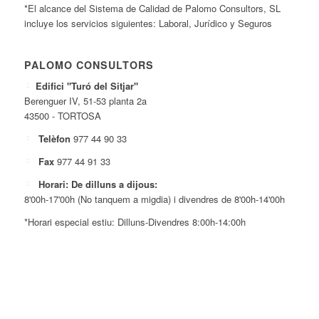
*El alcance del Sistema de Calidad de Palomo Consultors, SL
incluye los servicios siguientes: Laboral, Jurídico y Seguros
PALOMO CONSULTORS
Edifici "Turó del Sitjar"
Berenguer IV, 51-53 planta 2a
43500 - TORTOSA
Telèfon
977 44 90 33
Fax
977 44 91 33
Horari: De dilluns a dijous:
8'00h-17'00h (No tanquem a migdia) i divendres de 8'00h-14'00h
*Horari especial estiu: Dilluns-Divendres 8:00h-14:00h