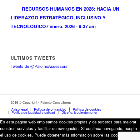
RECURSOS HUMANOS EN 2026: HACIA UN
LIDERAZGO ESTRATÉGICO, INCLUSIVO Y
TECNOLÓGICO
7 enero, 2026 - 9:37 am
ÚLTIMOS TWEETS
Tweets de @PalomoAssessors
2016 © Copyright - Palomo Consultores
Aviso legal
Política de privacidad
Política de cookies
Política de igualdad y calidad
Diseño: izquierdomotter
En esta página web empleamos cookies propias y de terceros para mejorar
nuestros servicios y facilitar su navegación. Si continúa navegando, acepta
el uso de cookies. Puede obtener más información sobre las cookies que