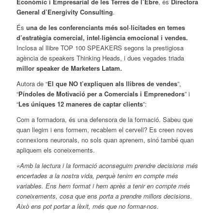
Econòmic i Empresarial de les Terres de l’Ebre
, és
Directora
General d’Energivity Consulting
.
És
una de les conferenciants més sol·licitades en temes
d’estratègia comercial, intel·ligència emocional i vendes.
Inclosa al llibre TOP 100 SPEAKERS segons la prestigiosa
agència de speakers Thinking Heads, i dues vegades triada
millor speaker de Marketers Latam.
Autora de “
El que NO t’expliquen als llibres de vendes
”,
“
Píndoles de Motivació per a Comercials i Emprenedors
” i
“
Les úniques 12 maneres de captar clients
”:
Com a formadora, és una defensora de la formació. Sabeu que
quan llegim i ens formem, recablem el cervell? Es creen noves
connexions neuronals, no sols quan aprenem, sinó també quan
apliquem els coneixements.
«Amb la lectura i la formació aconseguim prendre decisions més
encertades a la nostra vida, perquè tenim en compte més
variables. Ens hem format i hem après a tenir en compte més
coneixements, cosa que ens porta a prendre millors decisions.
Això ens pot portar a lèxit, més que no formar-nos.