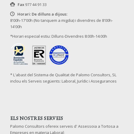
Fax
977 44 91 33
Horari: De dilluns a dijous:
8'00h-17'00h (No tanquem a migdia) i divendres de 8'00h-
14'00h
*Horari especial estiu: Dilluns-Divendres 8:00h-14:00h
* L'abast del Sistema de Qualitat de Palomo Consultors, SL
inclou els Serveis següents: Laboral, Jurídic i Assegurances
ELS NOSTRES SERVEIS
Palomo Consultors ofereix serveis d' Assessoia a Tortosa a
Empreses en materia Laboral: