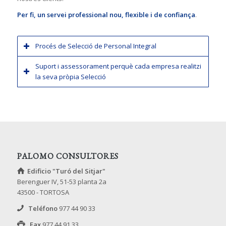
Per fi, un servei professional nou, flexible i de confiança
.
Procés de Selecció de Personal Integral
Suport i assessorament perquè cada empresa realitzi
la seva pròpia Selecció
PALOMO CONSULTORES
Edificio "Turó del Sitjar"
Berenguer IV, 51-53 planta 2a
43500 - TORTOSA
Teléfono
977 44 90 33
Fax
977 44 91 33