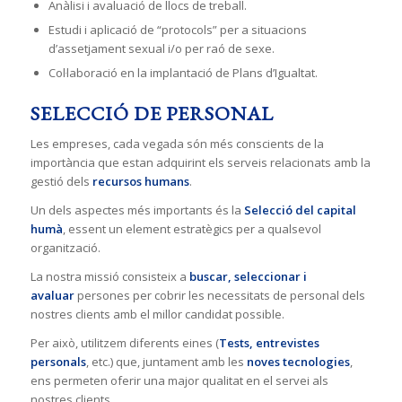
Anàlisi i avaluació de llocs de treball.
Estudi i aplicació de “protocols” per a situacions
d’assetjament sexual i/o per raó de sexe.
Col·laboració en la implantació de Plans d’Igualtat.
SELECCIÓ DE PERSONAL
Les empreses, cada vegada són més conscients de la
importància que estan adquirint els serveis relacionats amb la
gestió dels
recursos humans
.
Un dels aspectes més importants és la
Selecció del capital
humà
, essent un element estratègics per a qualsevol
organització.
La nostra missió consisteix a
buscar, seleccionar i
avaluar
persones per cobrir les necessitats de personal dels
nostres clients amb el millor candidat possible.
Per això, utilitzem diferents eines (
Tests, entrevistes
personals
, etc.) que, juntament amb les
noves tecnologies
,
ens permeten oferir una major qualitat en el servei als
nostres clients.