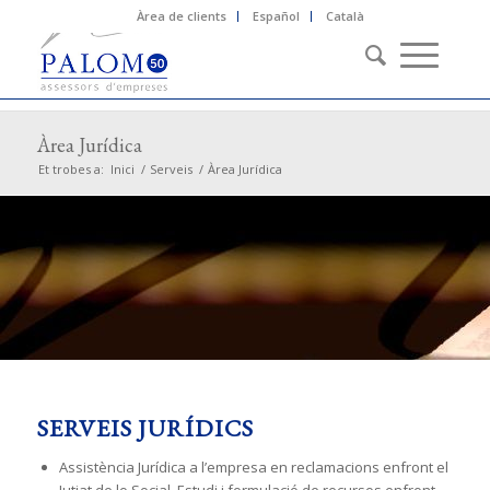
Àrea de clients
Español
Català
Àrea Jurídica
Et trobes a:
Inici
/
Serveis
/
Àrea Jurídica
SERVEIS JURÍDICS
Assistència Jurídica a l’empresa en reclamacions enfront el