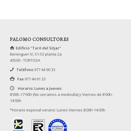
PALOMO CONSULTORES
Edificio "Turó del Sitjar"
Berenguer IV, 51-53 planta 2a
43500 - TORTOSA
Teléfono
977 44 90 33
Fax
977 44 91 33
Horario: Lunes a Jueves:
8'00h-17'00h (No cerramos a mediodía) y Viernes de 8'00h-
14'00h
*Horario especial verano: Lunes-Viernes 8:00h-14:00h