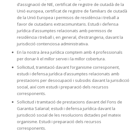
d’assignació de NIE, certificat de registre de ciutadà de la
Unió europea, certificat de registre de familiars de ciutadà
de la Unió Europea i permisos de residència i treball a
favor de ciutadans extracomunitaris. Estudi i defensa
jurídica d’assumptes relacionats amb permisos de
residència i treball i, en general, d’estrangeria, davant la
jurisdicció contenciosa administrativa.
En la nostra àrea jurídica comptem amb 4 professionals
per donar-li el millor servei i la millor cobertura.
Sol·licitud, tramitació davant l’organisme corresponent,
estudi i defensa jurídica d’assumptes relacionats amb
prestacions per desocupació i subsidis davant la jurisdicció
social, així com estudi i preparació dels recursos
corresponents.
Sol·licitud i tramitació de prestacions davant del Fons de
Garantia Salarial; estudi i defensa jurídica davant la
jurisdicció social de les resolucions dictades pel mateix
organisme. Estudi i preparació dels recursos
corresponents.