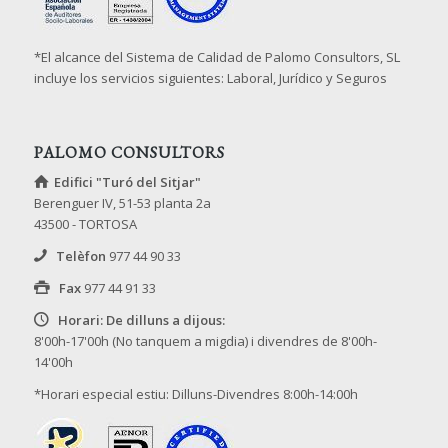
*El alcance del Sistema de Calidad de Palomo Consultors, SL
incluye los servicios siguientes: Laboral, Jurídico y Seguros
PALOMO CONSULTORS
Edifici "Turó del Sitjar"
Berenguer IV, 51-53 planta 2a
43500 - TORTOSA
Telèfon
977 44 90 33
Fax
977 44 91 33
Horari: De dilluns a dijous:
8'00h-17'00h (No tanquem a migdia) i divendres de 8'00h-
14'00h
*Horari especial estiu: Dilluns-Divendres 8:00h-14:00h