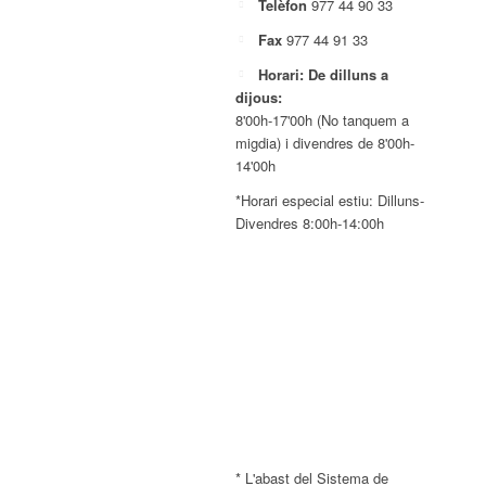
Telèfon
977 44 90 33
Fax
977 44 91 33
Horari: De dilluns a
dijous:
8'00h-17'00h (No tanquem a
migdia) i divendres de 8'00h-
14'00h
*Horari especial estiu: Dilluns-
Divendres 8:00h-14:00h
* L'abast del Sistema de