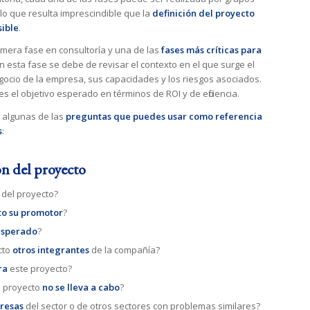
 lo que resulta imprescindible que la
definición del proyecto
sible
.
primera fase en consultoría y una de las
fases más críticas para
En esta fase se debe de revisar el contexto en el que surge el
gocio de la empresa, sus capacidades y los riesgos asociados.
es el objetivo esperado en términos de ROI y de eficiencia.
n algunas de las
preguntas que puedes usar como referencia
s
:
ón del proyecto
del proyecto?
to su promotor
?
esperado
?
cto
otros integrantes
de la compañía?
ra
este proyecto?
l proyecto
no se lleva a cabo
?
resas
del sector o de otros sectores con problemas similares?