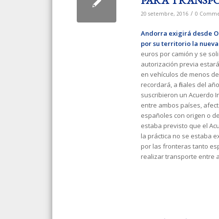
PARA TRANSPO
/
20 setembre, 2016
0 Comme
Andorra exigirá desde Oc
por su territorio la nuev
euros por camión y se soli
autorización previa estar
en vehículos de menos de 
recordará, a finales del a
suscribieron un Acuerdo I
entre ambos países, afecta
españoles con origen o dest
estaba previsto que el Acu
la práctica no se estaba e
por las fronteras tanto e
realizar transporte entre