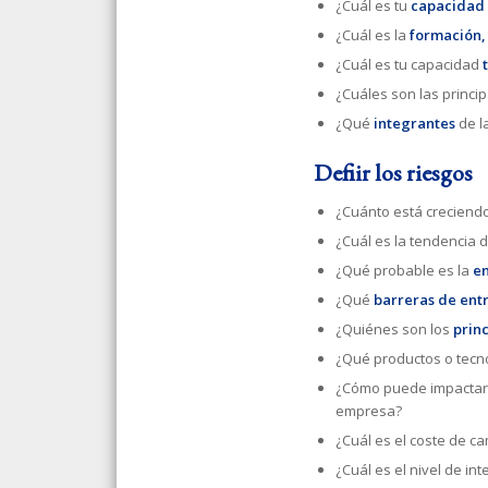
¿Cuál es tu
capacidad 
¿Cuál es la
formación,
¿Cuál es tu capacidad
¿Cuáles son las princi
¿Qué
integrantes
de l
Definir los riesgos
¿Cuánto está creciendo
¿Cuál es la tendencia 
¿Qué probable es la
e
¿Qué
barreras de ent
¿Quiénes son los
prin
¿Qué productos o tecno
¿Cómo puede impactar 
empresa?
¿Cuál es el coste de ca
¿Cuál es el nivel de in