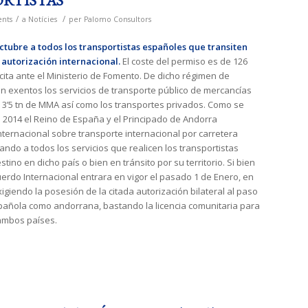
RTISTAS
/
/
nts
a
Notícies
per
Palomo Consultors
tubre a todos los transportistas españoles que transiten
a autorización internacional.
El coste del permiso es de 126
cita ante el Ministerio de Fomento. De dicho régimen de
án exentos los servicios de transporte público de mercancías
3’5 tn de MMA así como los transportes privados. Como se
ño 2014 el Reino de España y el Principado de Andorra
nternacional sobre transporte internacional por carretera
ndo a todos los servicios que realicen los transportistas
ino en dicho país o bien en tránsito por su territorio. Si bien
erdo Internacional entrara en vigor el pasado 1 de Enero, en
xigiendo la posesión de la citada autorización bilateral al paso
spañola como andorrana, bastando la licencia comunitaria para
 ambos países.