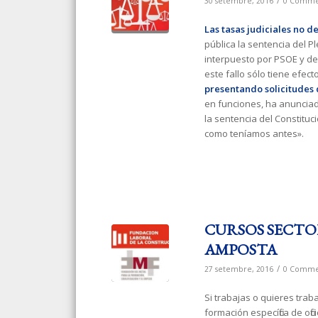
/
30 setembre, 2016
0 Comme
Las tasas judiciales no 
pública la sentencia del P
interpuesto por PSOE y dec
este fallo sólo tiene efect
presentando solicitudes 
en funciones, ha anunciad
la sentencia del Constituc
como teníamos antes».
CURSOS SECT
AMPOSTA
/
27 setembre, 2016
0 Comme
Si trabajas o quieres traba
formación específica de of