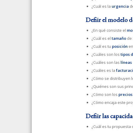
¿Cuál es la
urgencia
de
Definir el modelo 
¿En qué consiste el
mo
¿Cuál es el
tamaño
de 
¿Cuál es tu
posición
en
¿Cuáles son los
tipos 
¿Cuáles son las
líneas
¿Cuáles es la
facturac
¿Cómo se distribuyen 
¿Quiénes son sus prin
¿Cómo son los
precios
¿Cómo encaja este pro
Definir las capacid
¿Cuál es tu propuesta 