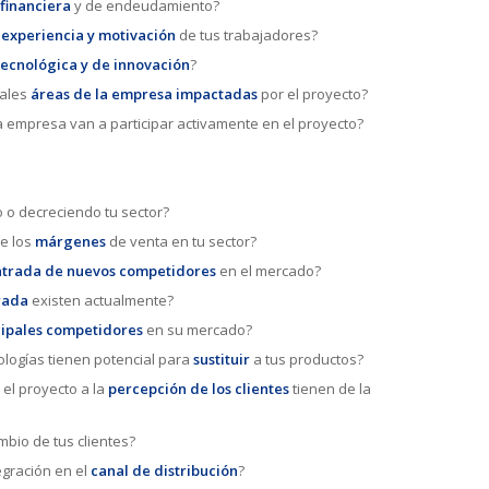
financiera
y de endeudamiento?
 experiencia y motivación
de tus trabajadores?
tecnológica y de innovación
?
pales
áreas de la empresa impactadas
por el proyecto?
a empresa van a participar activamente en el proyecto?
 o decreciendo tu sector?
de los
márgenes
de venta en tu sector?
ntrada de nuevos competidores
en el mercado?
rada
existen actualmente?
cipales competidores
en su mercado?
logías tienen potencial para
sustituir
a tus productos?
el proyecto a la
percepción de los clientes
tienen de la
mbio de tus clientes?
tegración en el
canal de distribución
?