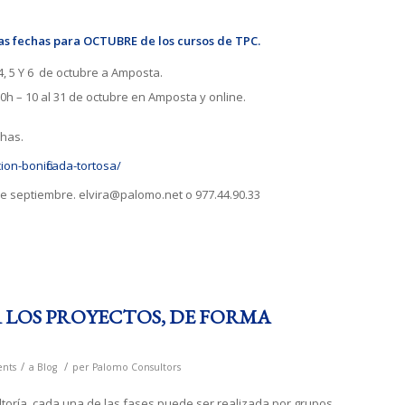
as fechas para OCTUBRE de los cursos de TPC.
4, 5 Y 6 de octubre a Amposta.
 60h – 10 al 31 de octubre en Amposta y online.
chas.
on-bonificada-tortosa/
de septiembre. elvira@palomo.net o 977.44.90.33
 LOS PROYECTOS, DE FORMA
/
/
nts
a
Blog
per
Palomo Consultors
ltoría, cada una de las fases puede ser realizada por grupos