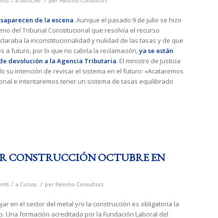
/
/
nts
a
Notícies
per
Palomo Consultors
desaparecen de la escena
. Aunque el pasado 9 de julio se hizo
leno del Tribunal Constitucional que resolvía el recurso
laraba la inconstitucionalidad y nulidad de las tasas y de que
os a futuro, por lo que no cabría la reclamación,
ya se están
de devolución a la Agencia Tributaria
. El ministro de Justicia
o su intención de revisar el sistema en el futuro: «Acataremos
ional e intentaremos tener un sistema de tasas equilibrado
OR CONSTRUCCIÓN OCTUBRE EN
/
/
nts
a
Cursos
per
Palomo Consultors
jar en el sector del metal y/o la construcción es obligatoria la
icio. Una formación acreditada por la Fundación Laboral del