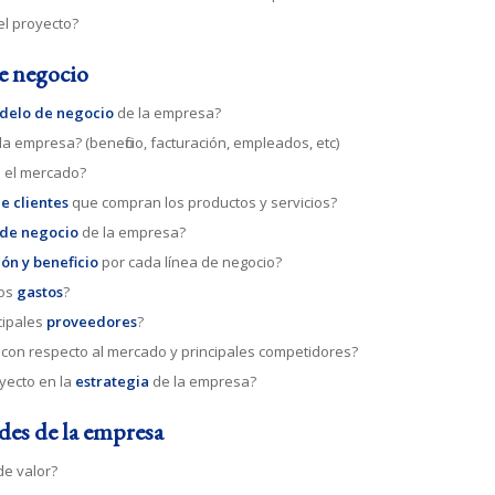
l proyecto?
de negocio
delo de negocio
de la empresa?
la empresa? (beneficio, facturación, empleados, etc)
 el mercado?
de clientes
que compran los productos y servicios?
 de negocio
de la empresa?
ión y beneficio
por cada línea de negocio?
los
gastos
?
cipales
proveedores
?
con respecto al mercado y principales competidores?
yecto en la
estrategia
de la empresa?
ades de la empresa
de valor?