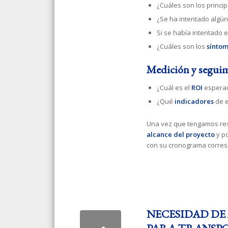
¿Cuáles son los princi
¿Se ha intentado algú
Si se había intentado e
¿Cuáles son los
sínto
Medición y segui
¿Cuál es el
ROI
espera
¿Qué
indicadores
de e
Una vez que tengamos res
alcance del proyecto
y p
con su cronograma corres
NECESIDAD DE