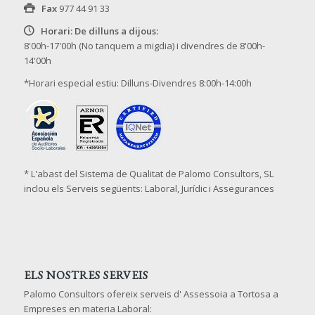
Fax
977 44 91 33
Horari: De dilluns a dijous:
8'00h-17'00h (No tanquem a migdia) i divendres de 8'00h-
14'00h
*Horari especial estiu: Dilluns-Divendres 8:00h-14:00h
* L'abast del Sistema de Qualitat de Palomo Consultors, SL
inclou els Serveis següents: Laboral, Jurídic i Assegurances
ELS NOSTRES SERVEIS
Palomo Consultors ofereix serveis d' Assessoia a Tortosa a
Empreses en materia Laboral: