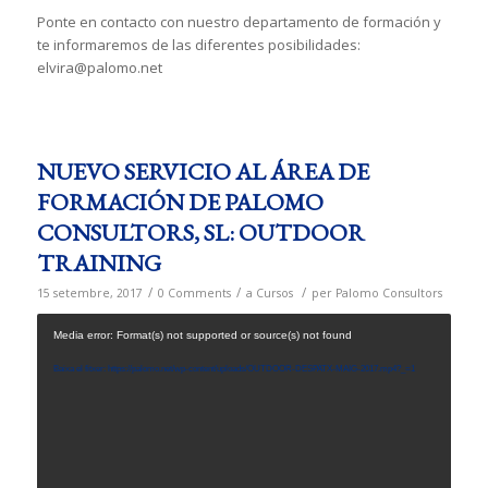
Ponte en contacto con nuestro departamento de formación y
te informaremos de las diferentes posibilidades:
elvira@palomo.net
NUEVO SERVICIO AL ÁREA DE
FORMACIÓN DE PALOMO
CONSULTORS, SL: OUTDOOR
TRAINING
/
/
/
15 setembre, 2017
0 Comments
a
Cursos
per
Palomo Consultors
Media error: Format(s) not supported or source(s) not found
Baixa el fitxer: https://palomo.net/wp-content/uploads/OUTDOOR-DESPATX-MAIG-2017.mp4?_=1