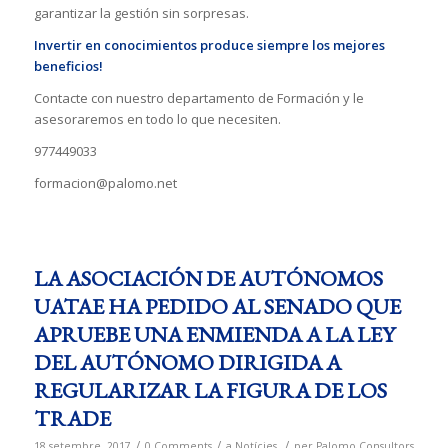
garantizar la gestión sin sorpresas.
Invertir en conocimientos produce siempre los mejores
beneficios!
Contacte con nuestro departamento de Formación y le
asesoraremos en todo lo que necesiten.
977449033
formacion@palomo.net
LA ASOCIACIÓN DE AUTÓNOMOS
UATAE HA PEDIDO AL SENADO QUE
APRUEBE UNA ENMIENDA A LA LEY
DEL AUTÓNOMO DIRIGIDA A
REGULARIZAR LA FIGURA DE LOS
TRADE
/
/
/
18 setembre, 2017
0 Comments
a
Notícies
per
Palomo Consultors