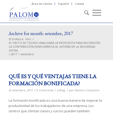
Àrea de clients
Español
Català
Archive for month: setembre, 2017
Et trobes a:
Inici
/
EL PACTO DE TOLEDO ANALIZARÁ LA PROPUESTA PARA RECONOCER
LA CONTRIBUCIÓN DEMOGRÁFICA AL SISTEMA DE LA SEGURIDAD
SOCIAL
/
2017
/
setembre
QUÉ ES Y QUÉ VENTAJAS TIENE LA
FORMACIÓN BONIFICADA?
/
/
/
25 setembre, 2017
0 Comments
a
Blog
per
Palomo Consultors
La formación bonificada es una buena manera de mejorar la
productividad de los trabajadores de una empresa. Los
centros que ofertan clases y cursos pueden también