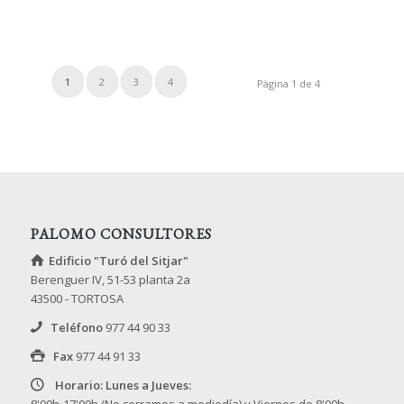
1
2
3
4
Pàgina 1 de 4
PALOMO CONSULTORES
Edificio "Turó del Sitjar"
Berenguer IV, 51-53 planta 2a
43500 - TORTOSA
Teléfono
977 44 90 33
Fax
977 44 91 33
Horario: Lunes a Jueves:
8'00h-17'00h (No cerramos a mediodía) y Viernes de 8'00h-