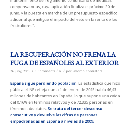
mantenimiento del reglamento comunitario de medidas
compensatorias, cuya aplicación finaliza el próximo 30 de
junio, y la puesta en marcha de un presupuesto específico
adicional que mitigue el impacto del veto en la renta de los
fruticultores”.
LA RECUPERACIÓN NO FRENA LA
FUGA DE ESPAÑOLES AL EXTERIOR
/
/
/
26 juny, 2015
0 Comments
a
per
Palomo Consultors
España sigue perdiendo población
. La estadística que hizo
pública el INE refleja que a 1 de enero de 2015 había 46,43
millones de habitantes en España, lo que supone una caída
del 0,16% en términos relativos y de 72.335 personas en
términos absolutos.
Se trata del tercer descenso
consecutivo y devuelve las cifras de personas
empadronadas en España a niveles de 2009.