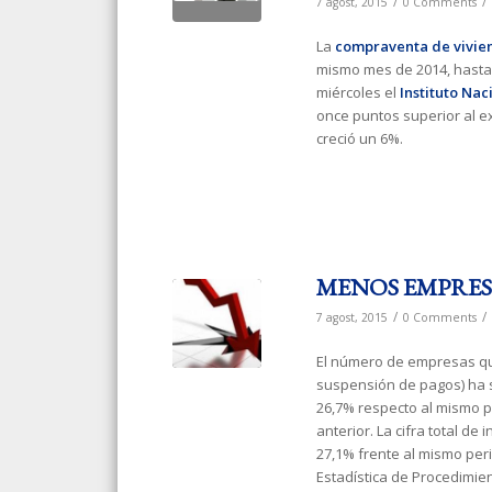
/
/
7 agost, 2015
0 Comments
La
compraventa de vivie
mismo mes de 2014, hasta 
miércoles el
Instituto Nac
once puntos superior al 
creció un 6%.
MENOS EMPRES
/
/
7 agost, 2015
0 Comments
El número de empresas q
suspensión de pagos) ha si
26,7% respecto al mismo p
anterior. La cifra total de
27,1% frente al mismo peri
Estadística de Procedimien