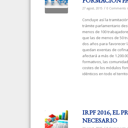
FORMACIÓN PA
/
27 agost, 2015
0 Comments
Concluye así la tramitació
trámite parlamentario de
menos de 100 trabajadores
que las de menos de 50 t
dos años para favorecer l
quedan exentas de cofina
afectará a más de 1.200.0
formativos, las comunida
costes de los módulos for
idénticos en todo el territo
IRPF 2016, EL
NECESARIO