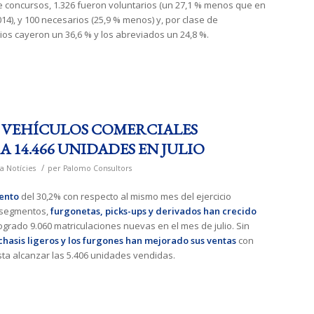
de concursos, 1.326 fueron voluntarios (un 27,1 % menos que en
14), y 100 necesarios (25,9 % menos) y, por clase de
ios cayeron un 36,6 % y los abreviados un 24,8 %.
E VEHÍCULOS COMERCIALES
 14.466 UNIDADES EN JULIO
/
a
Notícies
per
Palomo Consultors
ento
del 30,2% con respecto al mismo mes del ejercicio
 segmentos,
furgonetas, picks-ups y derivados han crecido
ogrado 9.060 matriculaciones nuevas en el mes de julio. Sin
hasis ligeros y los furgones han mejorado sus ventas
con
ta alcanzar las 5.406 unidades vendidas.