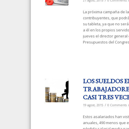
/
21 agost, 2015
0 Comments
La próxima campaña de la 
contribuyentes, que podrá
su tableta, ya que no ser
a él en los propios servid
jueves el director genera
Presupuestos del Congres
LOS SUELDOS E
TRABAJADORES 
CASI TRES VEC
/
19 agost, 2015
0 Comments
Estos asalariados han vi
anuales, 490 menos que en
pérdida salarial media par