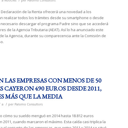
/
/
a
Notícies
per
Palomo Consultors
Declaración de la Renta ofrecerá una novedad a los
n realizar todos los trámites desde su smartphone o desde
á necesario descargar el programa Padre sino que se accederá
ores de la Agencia Tributaria (AEAT). Así lo ha anunciado este
l de la Agencia, durante su comparecencia ante la Comisión de
o.
N LAS EMPRESAS CON MENOS DE 50
CAYERON 490 EUROS DESDE 2011,
ES MÁS QUE LA MEDIA
/
/
a
per
Palomo Consultors
sto cómo su sueldo menguó en 2014 hasta 18.812 euros
 2011, cuando marcaron el máximo. Esta caída casi triplica la
a el conjunto de las empresas, que entre 2011 y 2014 se situó