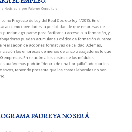
RA EL EMPLEO.
/
/
a
Notícies
per
Palomo Consultors
n como Proyecto de Ley del Real Decreto-ley 4/2015. En el
stacan como novedades la posibilidad de que empresas de
 puedan agruparse para facilitar su acceso a la formación, y
rabajadores puedan acumular su crédito de formación durante
a realización de acciones formativas de calidad. Además,
nciación las empresas de menos de cinco trabajadores lo que
00 empresas. En relación a los costes de los módulos
des autónomas podrán “dentro de una horquilla” adecuar los
mativos, teniendo presente que los costes laborales no son
rio.
 PROGRAMA PADRE YA NO SERÁ