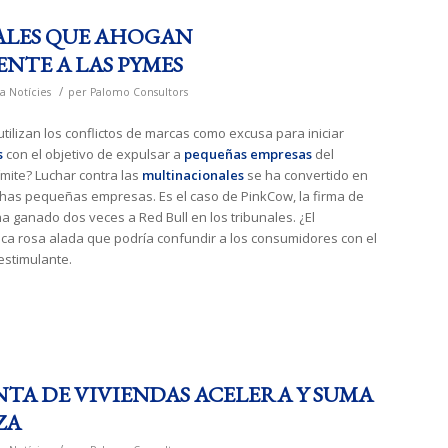
ALES QUE AHOGAN
NTE A LAS PYMES
/
a
Notícies
per
Palomo Consultors
utilizan los conflictos de marcas como excusa para iniciar
s
con el objetivo de expulsar a
pequeñas empresas
del
mite? Luchar contra las
multinacionales
se ha convertido en
has pequeñas empresas. Es el caso de PinkCow, la firma de
a ganado dos veces a Red Bull en los tribunales. ¿El
ca rosa alada que podría confundir a los consumidores con el
estimulante.
TA DE VIVIENDAS ACELERA Y SUMA
ZA