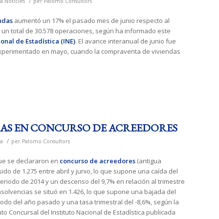
/
a
Notícies
per
Palomo Consultors
ndas
aumentó un 17% el pasado mes de junio respecto al
un total de 30.578 operaciones, según ha informado este
ional de Estadística (INE)
. El avance interanual de junio fue
experimentado en mayo, cuando la compraventa de viviendas
AS EN CONCURSO DE ACREEDORES
/
a
per
Palomo Consultors
ue se declararon en
concurso de acreedores
(antigua
do de 1.275 entre abril y junio, lo que supone una caída del
eriodo de 2014 y un descenso del 9,7% en relación al trimestre
 insolvencias se situó en 1.426, lo que supone una bajada del
odo del año pasado y una tasa trimestral del -8,6%, según la
to Concursal del Instituto Nacional de Estadística publicada