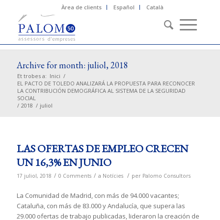
Àrea de clients
Español
Català
Archive for month: juliol, 2018
Et trobes a:
Inici
/
EL PACTO DE TOLEDO ANALIZARÁ LA PROPUESTA PARA RECONOCER
LA CONTRIBUCIÓN DEMOGRÁFICA AL SISTEMA DE LA SEGURIDAD
SOCIAL
/
2018
/
juliol
LAS OFERTAS DE EMPLEO CRECEN
UN 16,3% EN JUNIO
/
/
/
17 juliol, 2018
0 Comments
a
Notícies
per
Palomo Consultors
La Comunidad de Madrid, con más de 94.000 vacantes;
Cataluña, con más de 83.000 y Andalucía, que supera las
29.000 ofertas de trabajo publicadas, lideraron la creación de