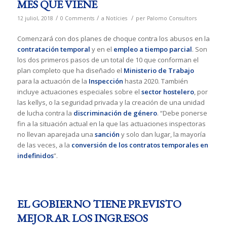
MES QUE VIENE
/
/
/
12 juliol, 2018
0 Comments
a
Notícies
per
Palomo Consultors
Comenzará con dos planes de choque contra los abusos en la
contratación temporal
y en el
empleo a tiempo parcial
. Son
los dos primeros pasos de un total de 10 que conforman el
plan completo que ha diseñado el
Ministerio de Trabajo
para la actuación de la
Inspección
hasta 2020. También
incluye actuaciones especiales sobre el
sector hostelero
, por
las kellys, o la seguridad privada y la creación de una unidad
de lucha contra la
discriminación de género
. “Debe ponerse
fin a la situación actual en la que las actuaciones inspectoras
no llevan aparejada una
sanción
y solo dan lugar, la mayoría
de las veces, a la
conversión de los contratos temporales en
indefinidos
”.
EL GOBIERNO TIENE PREVISTO
MEJORAR LOS INGRESOS