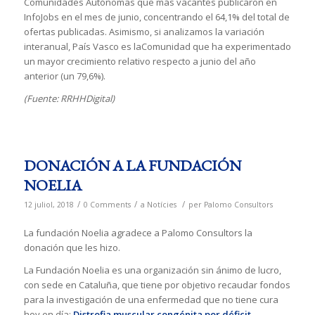
Comunidades Autónomas que más vacantes publicaron en
InfoJobs en el mes de junio, concentrando el 64,1% del total de
ofertas publicadas. Asimismo, si analizamos la variación
interanual, País Vasco es laComunidad que ha experimentado
un mayor crecimiento relativo respecto a junio del año
anterior (un 79,6%).
(Fuente: RRHHDigital)
DONACIÓN A LA FUNDACIÓN
NOELIA
/
/
/
12 juliol, 2018
0 Comments
a
Notícies
per
Palomo Consultors
La fundación Noelia agradece a Palomo Consultors la
donación que les hizo.
La Fundación Noelia es una organización sin ánimo de lucro,
con sede en Cataluña, que tiene por objetivo recaudar fondos
para la investigación de una enfermedad que no tiene cura
hoy en día:
Distrofia muscular congénita por déficit