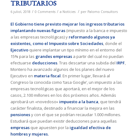
TRIBUTARIOS
/
/
/
6 juliol, 2018
0 Comments
a
Notícies
per
Palomo Consultors
El Gobierno tiene previsto mejorar los ingresos tributarios
implantando nuevas figuras
(impuesto a la banca e impuesto
a las empresas tecnológicas) y
reformando algunos ya
existentes, como el Impuesto sobre Sociedades
, donde el
Ejecutivo
quiere implantar un tipo mínimo en el entorno del
15% para las
grandes empresas
a partir del cual no puedan
efectuarse
deducciones
. Tras descartar una subida del
IRPF
,
Montero ha avanzado algunos de los planes del nuevo
Ejecutivo en
materia fiscal
. En primer lugar, llevará al
Congreso la conocida como ‘tasa Google’, un impuesto a las
empresas tecnológicas que aportará, en el mejor de los
casos, 2.100 millones en los dos próximos años. Además
aprobará un «novedoso»
impuesto a la banca
, que tendrá
carácter finalista, destinado a financiar la mejora en las
pensiones
y con el que se podrían recaudar 1.000 millones.
Estudiará que puedan existir deducciones para aquellas
empresas
que apuesten por la
igualdad efectiva de
hombres y mujeres.