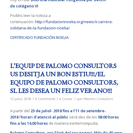
de colágeno VI
Podéis leer la noticia a
continuación:
http://fundacionnoelia.org/news/ii-carrera-
solidaria-de-la-fundacion-noelia/
CERTIFICADO FUNDACIÓN NOELIA
L’EQUIP DE PALOMO CONSULTORS
US DESITJA UN BON ESTIU!!!/EL
EQUIPO DE PALOMO CONSULTORS,
SL LES DESEA UN FELIZ VERANO!!!
/
/
/
12 juliol, 2018
0 Comments
a
Cursos
per
Palomo Consultors
A partir del
23 de juliol- 2018 fins a l’11 de setembre-
2018
l’
horari d’atenció al públic
serà des de les
08.00 hores
fins a les 14.00 hores
de manera ininterrompuda.
Palomo Consultors, per l’èxit del seu negoci
.
Més de 40 anys