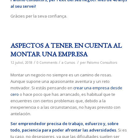
al seu servei!
Gràcies per la seva confiança.
ASPECTOS A TENER EN CUENTA AL
MONTAR UNA EMPRESA
/
/
/
12 juliol, 2018
0 Comments
a
Cursos
per
Palomo Consultors
Montar un negocio no siempre es un camino de rosas.
Aunque supone una apasionante aventura y un reto
motivador. Si estás pensando en
crear una empresa desde
cero
o hace poco que has arrancado, es habitual que te
encuentres con ciertos problemas que, debido a la
inexperiencia o a las circunstancias, no hayas previsto con
antelación.
Ser emprendedor precisa de trabajo, esfuerzo y, sobre
todo, paciencia para poder afrontar las adversidades
. Si es
tu caso, no desesperes, ya que las dificultades suelen ser