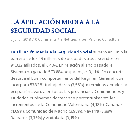
LA AFILIACIÓN MEDIA A LA
SEGURIDAD SOCIAL
/
/
/
3 juliol, 2018
0 Comments
a
Notícies
per
Palomo Consultors
La afiliación media a la Seguridad Social
superó en junio la
barrera de los 19 millones de ocupados tras ascender en
91.322 afiliados, el 0,48%. En relación al año pasado, el
Sistema ha ganado 573.884 ocupados, el 3,11%. En concreto,
destaca el buen comportamiento del Régimen General, que
incorpora 538.381 trabajadores (3,56%). n términos anuales la
ocupación avanza en todas las provincias y Comunidades y
Ciudades Autónomas destacando porcentualmente los
incrementos de la Comunidad Valenciana (4,12%), Canarias
(4,09%), Comunidad de Madrid (3,98%), Navarra (3,88%),
Baleares (3,36%) y Andalucía (3,15%).