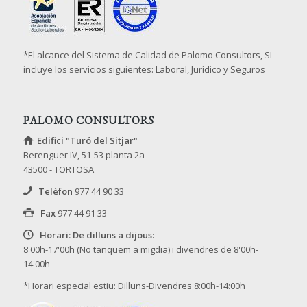
*El alcance del Sistema de Calidad de Palomo Consultors, SL
incluye los servicios siguientes: Laboral, Jurídico y Seguros
PALOMO CONSULTORS
Edifici "Turó del Sitjar"
Berenguer IV, 51-53 planta 2a
43500 - TORTOSA
Telèfon
977 44 90 33
Fax
977 44 91 33
Horari: De dilluns a dijous:
8'00h-17'00h (No tanquem a migdia) i divendres de 8'00h-
14'00h
*Horari especial estiu: Dilluns-Divendres 8:00h-14:00h