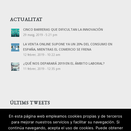
ACTUALITAT
CINCO BARRERAS QUE DIFICULTAN LA INNOVACIÓN
29 maig, 2019 - 5:21 pm
LA VENTA ONLINE SUPONE YA UN 20% DEL CONSUMO EN
ESPAÑA, MIENTRAS EL COMERCIO SE FRENA
12 febrer, 2019 - 10:22 am
¿QUÉ NOS DEPARARÁ 2019 EN EL ÁMBITO LABORAL?
11 febrer, 2019 - 12:35 pm
ÚLTIMS TWEETS
Tweets de @PalomoAssessors
En esta página web empleamos cookies propias y de terceros
para mejorar nuestros servicios y facilitar su navegación. Si
continúa navegando, acepta el uso de cookies. Puede obtener