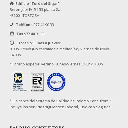
Edificio "Turó del Sitjar"
Berenguer IV, 51-53 planta 2a
43500 - TORTOSA
Teléfono
977 44 90 33
Fax
977 44 91 33
Horario: Lunes a Jueves:
8'00h-17'00h (No cerramos a mediodía) y Viernes de 8'00h-
14'00h
*Horario especial verano: Lunes-Viernes 8:00h-14:00h
*El alcance del Sistema de Calidad de Palomo Consultors, SL
incluye los servicios siguientes: Laboral, Jurídico y Seguros