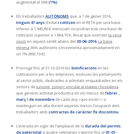
augmentat el SMI
(1%).
Els treballadors
AUTÒNOMS
que, a 1 de gener 2016,
tinguin 47 anys
d’edat
i cotitzen
en el RETA per una base
inferior a 1.945,80 € mensuals no podran triar una base de
cotització superior a 1.964,70 €, llevat que exercitin
la seva
opció
en aquest sentit abans del
30-06-2016
.
La base
mínima
dels autònoms s’incrementa aproximadament en
un 1% (893,10 €)
Prorroga fins al 31-12-2016 les
bonificacions
en les
cotitzacions per a les empreses, excloses les pertanyents
al sector públic, dedicades a activitats enquadrades en els
sectors de
turisme, comerç vinculat al mateix i hostaleria
que generin activitat productiva en els mesos de
febrer ,
març i de novembre
de cada any i que iniciïn i / o
mantinguin en alta durant aquests mesos l’ocupació dels
treballadors amb
contractes de caràcter fix discontinu
.
L’entrada en vigor de l’ampliació de la
durada del permís
de paternitat
a quatre setmanes s’ajorna fins al
01-01-