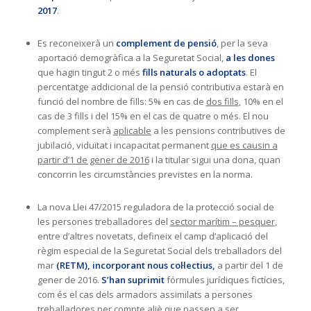
2017
.
Es reconeixerà un
complement de pensió
, per la seva
aportació demogràfica a la Seguretat Social,
a les dones
que hagin tingut 2 o més
fills naturals o adoptats
. El
percentatge addicional de la pensió contributiva estarà en
funció del nombre de fills: 5% en cas de
dos fills
, 10% en el
cas de 3 fills i del 15% en el cas de quatre o més. El nou
complement serà
aplicable
a les pensions contributives de
jubilació, viduïtat i incapacitat permanent
que es causin a
partir d’1 de gener de 2016
i la titular sigui una dona, quan
concorrin les circumstàncies previstes en la norma.
La nova Llei 47/2015 reguladora de la protecció social de
les persones treballadores del
sector marítim – pesquer
,
entre d’altres novetats, defineix el camp d’aplicació del
règim especial de la Seguretat Social dels treballadors del
mar
(RETM), incorporant nous col·lectius,
a partir del 1 de
gener de 2016.
S’han suprimit
fórmules jurídiques fictícies,
com és el cas dels armadors assimilats a persones
treballadores per compte aliè que passen a ser