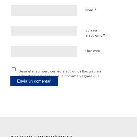
*
Nom
Correu
*
electrònic
Lloc web
Desa el meu nom, correu electrònic i lloc web en
aquest navegador per a la pròxima vegada que
comenti.