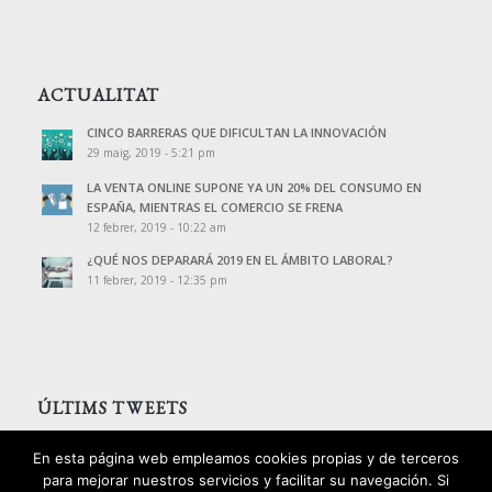
ACTUALITAT
CINCO BARRERAS QUE DIFICULTAN LA INNOVACIÓN
29 maig, 2019 - 5:21 pm
LA VENTA ONLINE SUPONE YA UN 20% DEL CONSUMO EN
ESPAÑA, MIENTRAS EL COMERCIO SE FRENA
12 febrer, 2019 - 10:22 am
¿QUÉ NOS DEPARARÁ 2019 EN EL ÁMBITO LABORAL?
11 febrer, 2019 - 12:35 pm
ÚLTIMS TWEETS
Tweets de @PalomoAssessors
En esta página web empleamos cookies propias y de terceros
para mejorar nuestros servicios y facilitar su navegación. Si