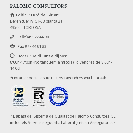
PALOMO CONSULTORS
Edifici "Turó del Sitjar"
Berenguer IV, 51-53 planta 2a
43500 - TORTOSA
Telèfon
977 44 90 33
Fax
977 44 91 33
Horari: De dilluns a dijous:
8'00h-17'00h (No tanquem a migdia) i divendres de 8'00h-
14'00h
*Horari especial estiu: Dilluns-Divendres 8:00h-14:00h
* L'abast del Sistema de Qualitat de Palomo Consultors, SL
inclou els Serveis següents: Laboral, Jurídic i Assegurances