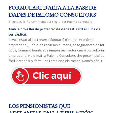
FORMULARI D’ALTA A LA BASE DE
DADES DE PALOMO CONSULTORS
/
/
/
21 juny, 2018
0 Comments
a
Blog
per
Palomo Consultors
Amb la nova llei de protecció de dades #LOPD el SI ha de
ser explícit.
Si vols estar al dia i rebre informació d’interés econòmic,
empresarial, jurídic, de recursos humans, assegurances de tot
tipus, formació bonificada (empreses i autònoms) i consultoria
empresarial via e-mail, a Palomo Consultors t’ho posem així de
fàcil: Accedeix al formulari i emplena els camps. Només són 3!
LOS PENSIONISTAS QUE