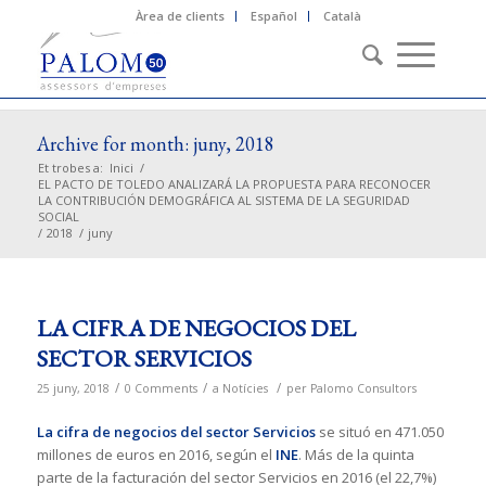
Àrea de clients
Español
Català
Archive for month: juny, 2018
Et trobes a:
Inici
/
EL PACTO DE TOLEDO ANALIZARÁ LA PROPUESTA PARA RECONOCER
LA CONTRIBUCIÓN DEMOGRÁFICA AL SISTEMA DE LA SEGURIDAD
SOCIAL
/
2018
/
juny
LA CIFRA DE NEGOCIOS DEL
SECTOR SERVICIOS
/
/
/
25 juny, 2018
0 Comments
a
Notícies
per
Palomo Consultors
La cifra de negocios del sector Servicios
se situó en 471.050
millones de euros en 2016, según el
INE
. Más de la quinta
parte de la facturación del sector Servicios en 2016 (el 22,7%)