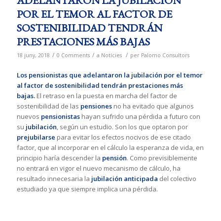
ADELANTARON LA JUBILACIÓN
POR EL TEMOR AL FACTOR DE
SOSTENIBILIDAD TENDRÁN
PRESTACIONES MÁS BAJAS
/
/
/
18 juny, 2018
0 Comments
a
Notícies
per
Palomo Consultors
Los pensionistas que adelantaron la jubilación por el temor
al factor de sostenibilidad tendrán prestaciones más
bajas.
El retraso en la puesta en marcha del factor de
sostenibilidad de las
pensiones
no ha evitado que algunos
nuevos
pensionistas
hayan sufrido una pérdida a futuro con
su
jubilación
, según un estudio. Son los que optaron por
prejubilarse
para evitar los efectos nocivos de ese citado
factor, que al incorporar en el cálculo la esperanza de vida, en
principio haría descender la
pensión
. Como previsiblemente
no entrará en vigor el nuevo mecanismo de cálculo, ha
resultado innecesaria la
jubilación anticipada
del colectivo
estudiado ya que siempre implica una pérdida.