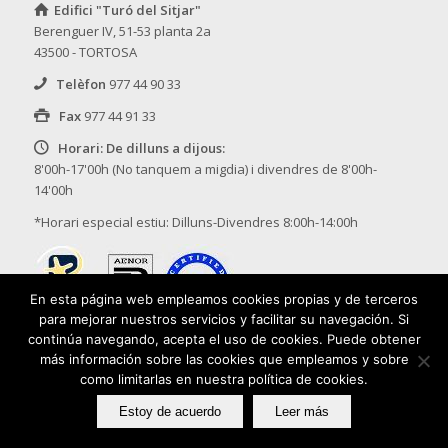
Edifici "Turó del Sitjar"
Berenguer IV, 51-53 planta 2a
43500 - TORTOSA
Telèfon
977 44 90 33
Fax
977 44 91 33
Horari: De dilluns a dijous:
8'00h-17'00h (No tanquem a migdia) i divendres de 8'00h-
14'00h
*Horari especial estiu: Dilluns-Divendres 8:00h-14:00h
En esta página web empleamos cookies propias y de terceros
para mejorar nuestros servicios y facilitar su navegación. Si
continúa navegando, acepta el uso de cookies. Puede obtener
* L'abast del Sistema de Qualitat de Palomo Consultors, SL
más información sobre las cookies que empleamos y sobre
inclou els Serveis següents: Laboral, Jurídic i Assegurances
como limitarlas en nuestra política de cookies.
Estoy de acuerdo
Leer más