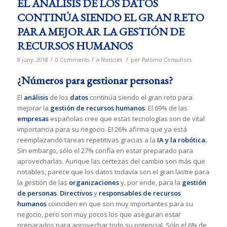
EL ANÁLISIS DE LOS DATOS
CONTINÚA SIENDO EL GRAN RETO
PARA MEJORAR LA GESTIÓN DE
RECURSOS HUMANOS
/
/
/
8 juny, 2018
0 Comments
a
Notícies
per
Palomo Consultors
¿Números para gestionar personas?
El
análisis
de los
datos
continúa siendo el gran reto para
mejorar la
gestión de recursos humanos
. El 69% de las
empresas
españolas cree que estas tecnologías son de vital
importancia para su negocio. El 26% afirma que ya está
reemplazando tareas repetitivas gracias a la
IA y la robótica.
Sin embargo, sólo el 27% confía en estar preparado para
aprovecharlas. Aunque las certezas del cambio son más que
notables, parece que los datos todavía son el gran lastre para
la gestión de las
organizaciones
y, por ende, para la
gestión
de personas
.
Directivos
y
responsables de recursos
humanos
coinciden en que son muy importantes para su
negocio, pero son muy pocos los que aseguran estar
preparados para aprovechar todo su potencial. Sólo el 6% de