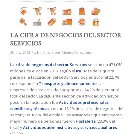
LA CIFRA DE NEGOCIOS DEL SECTOR
SERVICIOS
/
/
25 juny, 2018
a
Notícies
per
Palomo Consultors
La cifra de negocios del sector Servicios
se situó en 471.050
millones de euros en 2016, según el
INE
. Más de la quinta
parte de la facturación del sector Servicios en 2016 (el 22,7%)
correspondió a
Transporte y almacenamiento
. Las
empresas de esta actividad ocuparon al 14,2% del personal
total del sector. La siguiente sección de actividad con mayor
peso en la facturación fue
Actividades profesionales
,
científicas y técnicas
, con un 18,2% de la cifra de negocios del
sector y un 16,9% del empleo. Las actividades que emplearon
mayor número de personas fueron
Hostelería
(23,3% del
total) y
Actividades administrativas y servicios auxiliares
(23,2%).