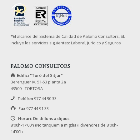
*El alcance del Sistema de Calidad de Palomo Consultors, SL
incluye los servicios siguientes: Laboral, Jurídico y Seguros
PALOMO CONSULTORS
Edifici "Turó del Sitjar"
Berenguer IV, 51-53 planta 2a
43500 - TORTOSA
Telèfon
977 44 90 33
Fax
977 44 91 33
Horari: De dilluns a dijous:
8'00h-17'00h (No tanquem a migdia) i divendres de 8'00h-
14'00h