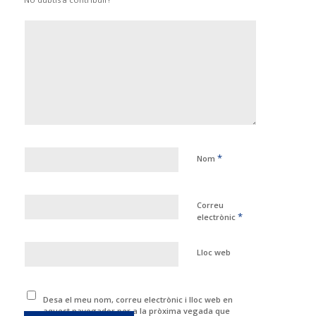
*
Nom
Correu
*
electrònic
Lloc web
Desa el meu nom, correu electrònic i lloc web en
aquest navegador per a la pròxima vegada que