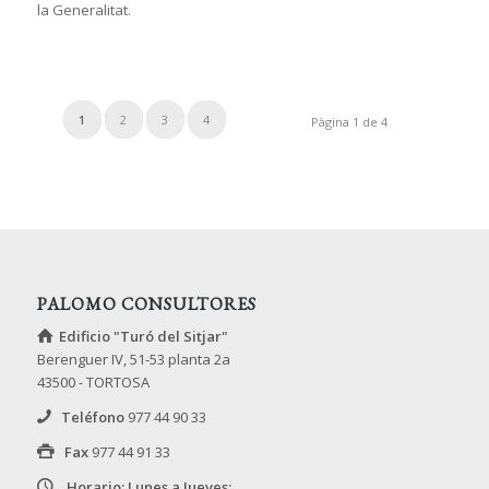
la Generalitat.
1
2
3
4
Pàgina 1 de 4
PALOMO CONSULTORES
Edificio "Turó del Sitjar"
Berenguer IV, 51-53 planta 2a
43500 - TORTOSA
Teléfono
977 44 90 33
Fax
977 44 91 33
Horario: Lunes a Jueves: