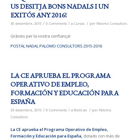
US DESITJA BONS NADALS I UN
EXITÓS ANY 2016!
/
/
/
30 desembre, 2015
0 Comments
a
Cursos
per
Palomo Consultors
Gràcies per la vostra confiança!
POSTAL NADAL PALOMO CONSULTORS 2015-2016
LA CE APRUEBA EL PROGRAMA
OPERATIVO DE EMPLEO,
FORMACIÓN Y EDUCACIÓN PARA
ESPAÑA
/
/
/
29 desembre, 2015
0 Comments
a
Notícies
per
Palomo
Consultors
La CE aprueba el Programa Operativo de Empleo,
Formación y Educación para España,
dotado con más de