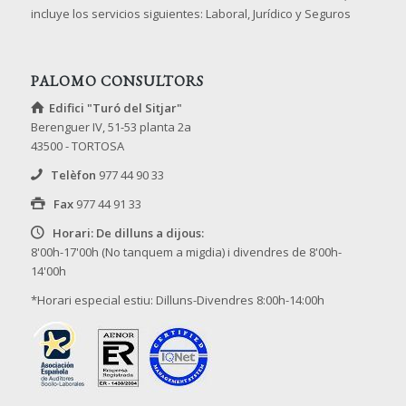
incluye los servicios siguientes: Laboral, Jurídico y Seguros
PALOMO CONSULTORS
Edifici "Turó del Sitjar"
Berenguer IV, 51-53 planta 2a
43500 - TORTOSA
Telèfon
977 44 90 33
Fax
977 44 91 33
Horari: De dilluns a dijous:
8'00h-17'00h (No tanquem a migdia) i divendres de 8'00h-
14'00h
*Horari especial estiu: Dilluns-Divendres 8:00h-14:00h