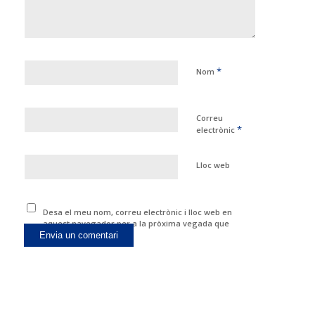
*
Nom
Correu
*
electrònic
Lloc web
Desa el meu nom, correu electrònic i lloc web en
aquest navegador per a la pròxima vegada que
comenti.