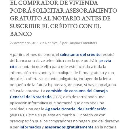
EL COMPRADOR DE VIVIENDA
PODRÁ SOLICITAR ASESORAMIENTO
GRATUITO AL NOTARIO ANTES DE
SUSCRIBIR EL CRÉDITO CON EL
BANCO
/
/
29 desembre, 2015
a
Notícies
per
Palomo Consultors
A partir del mes de enero, el
solicitante del crédito
recibirá
del banco una clave telemática con la que podrá ir,
previa
cita
, al notario que elija para que este acceda a toda la
información relevante y le explique, de forma gratuita y con
detalle, la oferta vinculante obligatoria, incluyendo la letra
pequeña de la futura hipoteca y, de paso, si hay o no alguna
cláusula abusiva. La
comisión de consumo del Consejo
General del Notariado
(CGN) está desarrollando una
aplicación informática que permitirá que esto sea una
realidad, una vez la
Agencia Notarial de Certificación
(ANCERT) ultime su puesta en marcha. El notario ve con
preocupación que los compradores no hagan uso del derecho
a ser
informados
y
asesorados gratuitamente
en la notaría