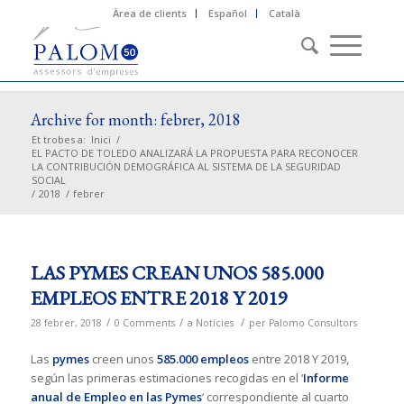
Àrea de clients
Español
Català
Archive for month: febrer, 2018
Et trobes a:
Inici
/
EL PACTO DE TOLEDO ANALIZARÁ LA PROPUESTA PARA RECONOCER
LA CONTRIBUCIÓN DEMOGRÁFICA AL SISTEMA DE LA SEGURIDAD
SOCIAL
/
2018
/
febrer
LAS PYMES CREAN UNOS 585.000
EMPLEOS ENTRE 2018 Y 2019
/
/
/
28 febrer, 2018
0 Comments
a
Notícies
per
Palomo Consultors
Las
pymes
creen unos
585.000 empleos
entre 2018 Y 2019,
según las primeras estimaciones recogidas en el ‘
Informe
anual de Empleo en las Pymes
‘ correspondiente al cuarto