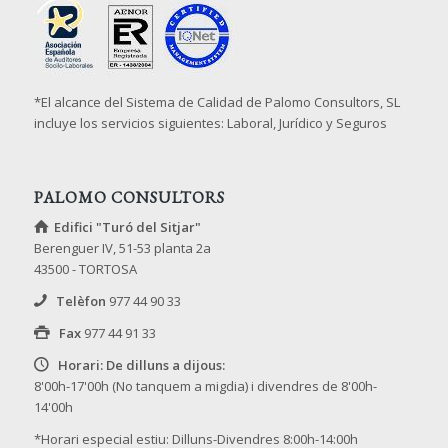
*El alcance del Sistema de Calidad de Palomo Consultors, SL
incluye los servicios siguientes: Laboral, Jurídico y Seguros
PALOMO CONSULTORS
Edifici "Turó del Sitjar"
Berenguer IV, 51-53 planta 2a
43500 - TORTOSA
Telèfon
977 44 90 33
Fax
977 44 91 33
Horari: De dilluns a dijous:
8'00h-17'00h (No tanquem a migdia) i divendres de 8'00h-
14'00h
*Horari especial estiu: Dilluns-Divendres 8:00h-14:00h