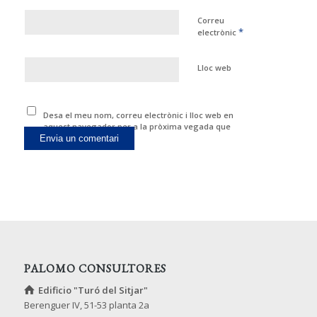
Correu
*
electrònic
Lloc web
Desa el meu nom, correu electrònic i lloc web en
aquest navegador per a la pròxima vegada que
comenti.
PALOMO CONSULTORES
Edificio "Turó del Sitjar"
Berenguer IV, 51-53 planta 2a