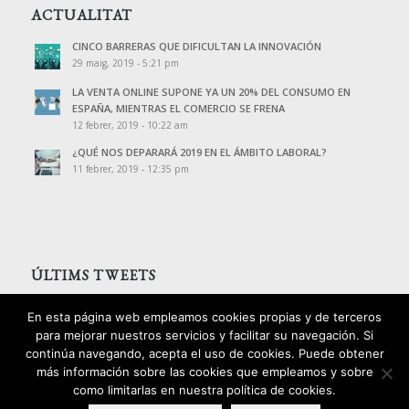
ACTUALITAT
CINCO BARRERAS QUE DIFICULTAN LA INNOVACIÓN
29 maig, 2019 - 5:21 pm
LA VENTA ONLINE SUPONE YA UN 20% DEL CONSUMO EN
ESPAÑA, MIENTRAS EL COMERCIO SE FRENA
12 febrer, 2019 - 10:22 am
¿QUÉ NOS DEPARARÁ 2019 EN EL ÁMBITO LABORAL?
11 febrer, 2019 - 12:35 pm
ÚLTIMS TWEETS
Tweets de @PalomoAssessors
En esta página web empleamos cookies propias y de terceros
para mejorar nuestros servicios y facilitar su navegación. Si
continúa navegando, acepta el uso de cookies. Puede obtener
más información sobre las cookies que empleamos y sobre
como limitarlas en nuestra política de cookies.
2016 © Copyright - Palomo Consultors