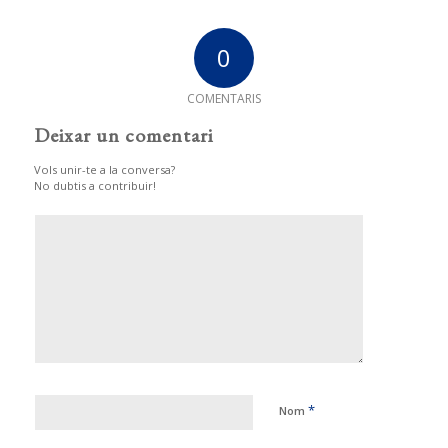
0
COMENTARIS
Deixar un comentari
Vols unir-te a la conversa?
No dubtis a contribuir!
*
Nom