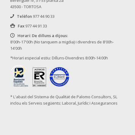
Berenguer IV, 51-53 planta 2a
43500 - TORTOSA
Telèfon
977 44 90 33
Fax
977 44 91 33
Horari: De dilluns a dijous:
8'00h-17'00h (No tanquem a migdia) i divendres de 8'00h-
14'00h
*Horari especial estiu: Dilluns-Divendres 8:00h-14:00h
* L'abast del Sistema de Qualitat de Palomo Consultors, SL
inclou els Serveis següents: Laboral, Jurídic i Assegurances