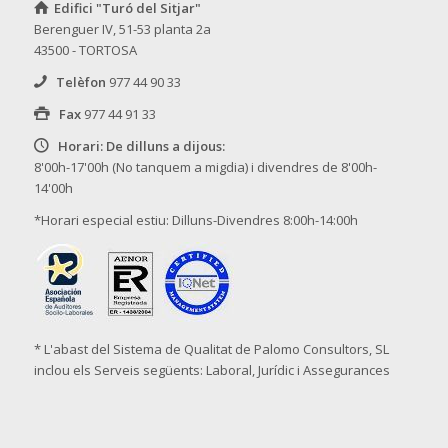
Edifici "Turó del Sitjar"
Berenguer IV, 51-53 planta 2a
43500 - TORTOSA
Telèfon
977 44 90 33
Fax
977 44 91 33
Horari: De dilluns a dijous:
8'00h-17'00h (No tanquem a migdia) i divendres de 8'00h-
14'00h
*Horari especial estiu: Dilluns-Divendres 8:00h-14:00h
* L'abast del Sistema de Qualitat de Palomo Consultors, SL
inclou els Serveis següents: Laboral, Jurídic i Assegurances