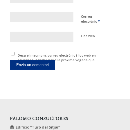
Correu
*
electrònic
Lloc web
Desa el meu nom, correu electrònic i lloc web en
aquest navegador per a la pròxima vegada que
comenti.
PALOMO CONSULTORES
Edificio "Turó del Sitjar"