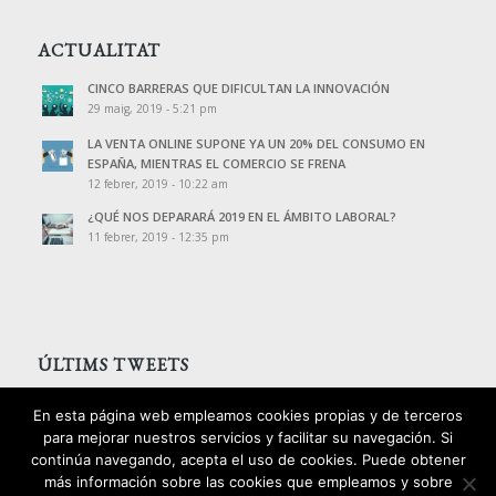
ACTUALITAT
CINCO BARRERAS QUE DIFICULTAN LA INNOVACIÓN
29 maig, 2019 - 5:21 pm
LA VENTA ONLINE SUPONE YA UN 20% DEL CONSUMO EN
ESPAÑA, MIENTRAS EL COMERCIO SE FRENA
12 febrer, 2019 - 10:22 am
¿QUÉ NOS DEPARARÁ 2019 EN EL ÁMBITO LABORAL?
11 febrer, 2019 - 12:35 pm
ÚLTIMS TWEETS
Tweets de @PalomoAssessors
En esta página web empleamos cookies propias y de terceros
para mejorar nuestros servicios y facilitar su navegación. Si
continúa navegando, acepta el uso de cookies. Puede obtener
más información sobre las cookies que empleamos y sobre