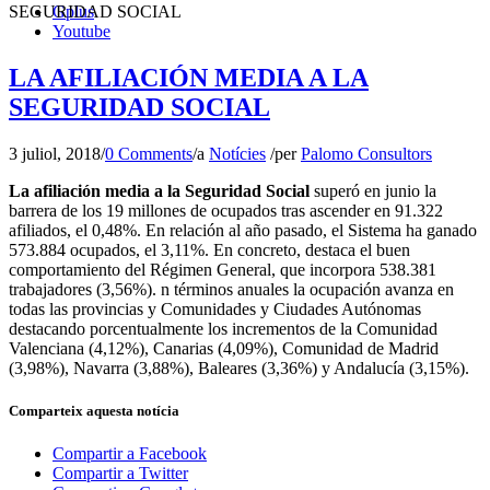
SEGURIDAD SOCIAL
Gplus
Youtube
LA AFILIACIÓN MEDIA A LA
SEGURIDAD SOCIAL
3 juliol, 2018
/
0 Comments
/
a
Notícies
/
per
Palomo Consultors
La afiliación media a la Seguridad Social
superó en junio la
barrera de los 19 millones de ocupados tras ascender en 91.322
afiliados, el 0,48%. En relación al año pasado, el Sistema ha ganado
573.884 ocupados, el 3,11%. En concreto, destaca el buen
comportamiento del Régimen General, que incorpora 538.381
trabajadores (3,56%). n términos anuales la ocupación avanza en
todas las provincias y Comunidades y Ciudades Autónomas
destacando porcentualmente los incrementos de la Comunidad
Valenciana (4,12%), Canarias (4,09%), Comunidad de Madrid
(3,98%), Navarra (3,88%), Baleares (3,36%) y Andalucía (3,15%).
Comparteix aquesta notícia
Compartir a Facebook
Compartir a Twitter