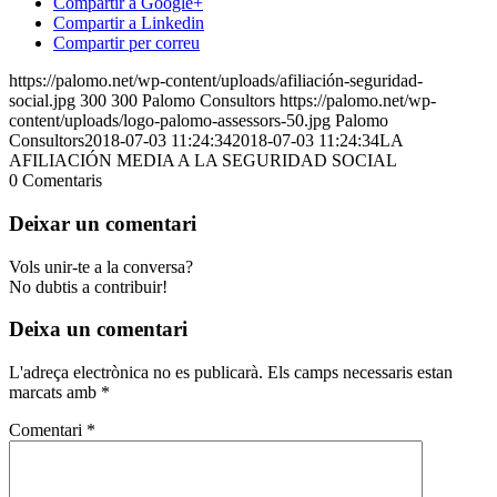
Compartir a Google+
Compartir a Linkedin
Compartir per correu
https://palomo.net/wp-content/uploads/afiliación-seguridad-
social.jpg
300
300
Palomo Consultors
https://palomo.net/wp-
content/uploads/logo-palomo-assessors-50.jpg
Palomo
Consultors
2018-07-03 11:24:34
2018-07-03 11:24:34
LA
AFILIACIÓN MEDIA A LA SEGURIDAD SOCIAL
0
Comentaris
Deixar un comentari
Vols unir-te a la conversa?
No dubtis a contribuir!
Deixa un comentari
L'adreça electrònica no es publicarà.
Els camps necessaris estan
marcats amb
*
Comentari
*