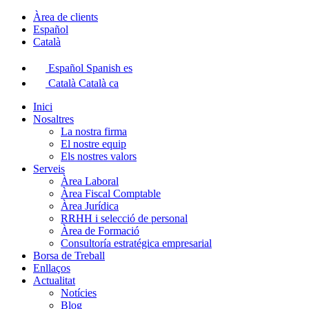
Àrea de clients
Español
Català
Español
Spanish
es
Català
Català
ca
Inici
Nosaltres
La nostra firma
El nostre equip
Els nostres valors
Serveis
Àrea Laboral
Àrea Fiscal Comptable
Àrea Jurídica
RRHH i selecció de personal
Àrea de Formació
Consultoría estratégica empresarial
Borsa de Treball
Enllaços
Actualitat
Notícies
Blog